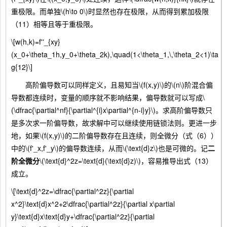
重极限。而单独\(h\to 0\)时显然也存在极限，从而得到累加极限
（11）相等且等于重极限。
\[w(h,k)=f''_{xy}
(x_0+\theta_1h,y_0+\theta_2k),\quad(1<\theta_1,\,\theta_2<1)\ta
g{12}\]
高阶偏导数可以同样定义，且易知当\(f(x,y)\)的\(n\)阶混合偏
导数都连续时，变量的顺序就不影响结果，偏导数就可以写成\
(\dfrac{\partial^nf}{\partial^{i}x\partial^{n-i}y}\)。求高阶偏导数只
是多次求一阶偏导数，故求解中可以继续使用链锁法则。更进一步
地，如果\(f(x,y)\)的二阶偏导数存在且连续，则全微分（式（6））
中的\(f'_x,f'_y\)的偏导数连续，从而\(\text{d}z\)也是可微的。记
二
阶全微分
\(\text{d}^2z=\text{d}(\text{d}z)\)，容易推导出式（13）
成立。
\[\text{d}^2z=\dfrac{\partial^2z}{\partial
x^2}\text{d}x^2+2\dfrac{\partial^2z}{\partial x\partial
y}\text{d}x\text{d}y+\dfrac{\partial^2z}{\partial