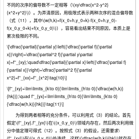
不同的次序的偏导数不一定相等（\(xy\dfrac{x^2-y^2}
{x^2+y^2}\)）。为弄清原因，用极限式表示两种次序的混合偏导数
（式（11），其中\(w(h,k)=f(x_0+h,y_0+k)-f(x_0+h,y_0)-
f(x_0,y_0+k)+f(x_0,y_0)\)），容易看出结果不同原因，本质上是
累次极限的不同。
\[\dfrac{\partial}{\partial y}\left({\dfrac{\partial f}{\partial
x}}\right)=\dfrac{\partial^2 f}{\partial y\partial
x}=f''_{xy};\quad\dfrac{\partial}{\partial x}\left({\dfrac{\partial f}
{\partial x}}\right)=\dfrac{\partial^2 f}{\partial
x^2}=f''_{xx}=f''_{x^2}\tag{10}\]
\[f''_{xy}=\lim\limits_{k\to 0}{\lim\limits_{h\to 0}{\dfrac{w(h,k)}
{hk}}};\quad f''_{yx}=\lim\limits_{h\to 0}{\lim\limits_{k\to 0}
{\dfrac{w(h,k)}{hk}}}\tag{11}\]
为得到两者相等的充分条件，可以利用式（3）的结论。首先
假定\(f''_{xy},f''_{yx}\)在\((x_0,y_0)\)领域内存在，然后两次利用微
分中值定理可得式（12）。按照式（3）的假设，还需要求\
(f''_{xy}\)在\((x_0,y_0)\)处连续，这样\(\dfrac{w(h,k)}{hk}\)就存在