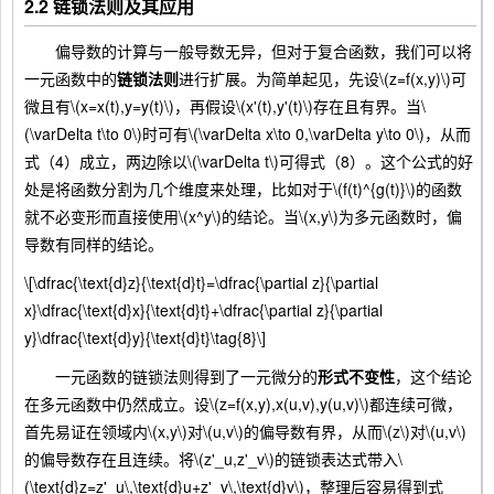
2.2 链锁法则及其应用
偏导数的计算与一般导数无异，但对于复合函数，我们可以将
一元函数中的
链锁法则
进行扩展。为简单起见，先设\(z=f(x,y)\)可
微且有\(x=x(t),y=y(t)\)，再假设\(x'(t),y'(t)\)存在且有界。当\
(\varDelta t\to 0\)时可有\(\varDelta x\to 0,\varDelta y\to 0\)，从而
式（4）成立，两边除以\(\varDelta t\)可得式（8）。这个公式的好
处是将函数分割为几个维度来处理，比如对于\(f(t)^{g(t)}\)的函数
就不必变形而直接使用\(x^y\)的结论。当\(x,y\)为多元函数时，偏
导数有同样的结论。
\[\dfrac{\text{d}z}{\text{d}t}=\dfrac{\partial z}{\partial
x}\dfrac{\text{d}x}{\text{d}t}+\dfrac{\partial z}{\partial
y}\dfrac{\text{d}y}{\text{d}t}\tag{8}\]
一元函数的链锁法则得到了一元微分的
形式不变性
，这个结论
在多元函数中仍然成立。设\(z=f(x,y),x(u,v),y(u,v)\)都连续可微，
首先易证在领域内\(x,y\)对\(u,v\)的偏导数有界，从而\(z\)对\(u,v\)
的偏导数存在且连续。将\(z'_u,z'_v\)的链锁表达式带入\
(\text{d}z=z'_u\,\text{d}u+z'_v\,\text{d}v\)，整理后容易得到式