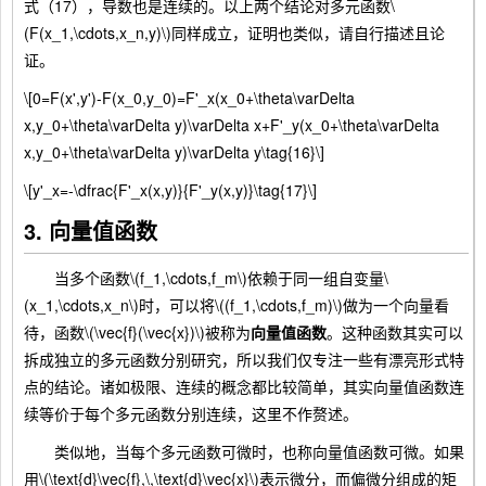
式（17），导数也是连续的。以上两个结论对多元函数\
(F(x_1,\cdots,x_n,y)\)同样成立，证明也类似，请自行描述且论
证。
\[0=F(x',y')-F(x_0,y_0)=F'_x(x_0+\theta\varDelta
x,y_0+\theta\varDelta y)\varDelta x+F'_y(x_0+\theta\varDelta
x,y_0+\theta\varDelta y)\varDelta y\tag{16}\]
\[y'_x=-\dfrac{F'_x(x,y)}{F'_y(x,y)}\tag{17}\]
3. 向量值函数
当多个函数\(f_1,\cdots,f_m\)依赖于同一组自变量\
(x_1,\cdots,x_n\)时，可以将\((f_1,\cdots,f_m)\)做为一个向量看
待，函数\(\vec{f}(\vec{x})\)被称为
向量值函数
。这种函数其实可以
拆成独立的多元函数分别研究，所以我们仅专注一些有漂亮形式特
点的结论。诸如极限、连续的概念都比较简单，其实向量值函数连
续等价于每个多元函数分别连续，这里不作赘述。
类似地，当每个多元函数可微时，也称向量值函数可微。如果
用\(\text{d}\vec{f},\,\text{d}\vec{x}\)表示微分，而偏微分组成的矩