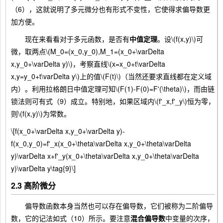
（6），这就说明了多元微分也有形式不变性，它使得求偏导数更
加方便。
现在来看看对于多元函数，是否有
中值定理
。设\(f(x,y)\)可
微，取两点\(M_0=(x_0,y_0),M_1=(x_0+\varDelta
x,y_0+\varDelta y)\)，考察直线\(x=x_0+t\varDelta
x,y=y_0+t\varDelta y\)上的值\(F(t)\)（当然还要求直线都在定义域
内）。利用拉格朗日中值定理可知\(F(1)-F(0)=F'(\theta)\)，而由链
锁法则可有式（9）成立。特别地，如果区域内\(f'_x,f'_y\)恒为零，
则\(f(x,y)\)为常数。
\[f(x_0+\varDelta x,y_0+\varDelta y)-
f(x_0,y_0)=f'_x(x_0+\theta\varDelta x,y_0+\theta\varDelta
y)\varDelta x+f'_y(x_0+\theta\varDelta x,y_0+\theta\varDelta
y)\varDelta y\tag{9}\]
2.3 高阶微分
偏导数函数本身当然也可以存在偏导数，它们被称为二阶偏导
数，它的记法如式（10）所示。要注意
混合偏导数
中变量的次序，