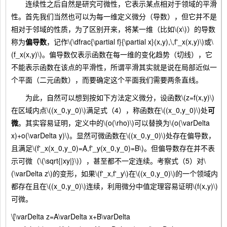
连续性之后自然是研究可微性，它表示某点相对于领域的平滑
性。首先我们当然也可以为每一维定义微分（导数），但它并不是
相对于邻域的性质，为了区别开来，将某一维（比如\(x\)）的导数
称为
偏导数
，记作\(\dfrac{\partial f}{\partial x}(x,y),\,f'_x(x,y)\)或\
(f_x(x,y)\)。偏导数仅表示函数在每一维的变化趋势（切线），它
不能表示函数在该点的平滑性，所谓平滑其实就是说在局部近似一
个平面（二元函数），而要确定这个平面我们需要两条直线。
为此，自然可以想到按如下方法定义微分，设函数\(z=f(x,y)\)
在区域内点\((x_0,y_0)\)满足式（4），称函数在\((x_0,y_0)\)处
可
微
。其实容易证明，定义中的\(o(\rho)\)可以替换为\(o(\varDelta
x)+o(\varDelta y)\)。显然可微函数在\((x_0,y_0)\)处存在偏导数，
且满足\(f'_x(x_0,y_0)=A,f'_y(x_0,y_0)=B\)。但偏导数存在并不表
示可微（\(\sqrt{|xy|}\)），甚至都不一定连续。考察式（5）对\
(\varDelta z\)的变形，如果\(f'_x,f'_y\)在\((x_0,y_0)\)的一个领域内
都存在且在\((x_0,y_0)\)连续，利用微分中值定理容易证明\(f(x,y)\)
可微。
\[\varDelta z=A\varDelta x+B\varDelta