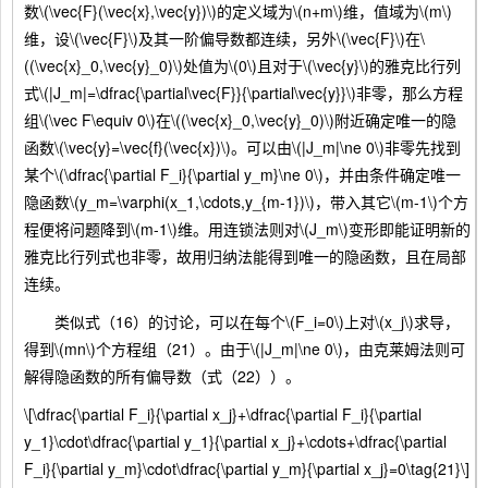
数\(\vec{F}(\vec{x},\vec{y})\)的定义域为\(n+m\)维，值域为\(m\)
维，设\(\vec{F}\)及其一阶偏导数都连续，另外\(\vec{F}\)在\
((\vec{x}_0,\vec{y}_0)\)处值为\(0\)且对于\(\vec{y}\)的雅克比行列
式\(|J_m|=\dfrac{\partial\vec{F}}{\partial\vec{y}}\)非零，那么方程
组\(\vec F\equiv 0\)在\((\vec{x}_0,\vec{y}_0)\)附近确定唯一的隐
函数\(\vec{y}=\vec{f}(\vec{x})\)。可以由\(|J_m|\ne 0\)非零先找到
某个\(\dfrac{\partial F_i}{\partial y_m}\ne 0\)，并由条件确定唯一
隐函数\(y_m=\varphi(x_1,\cdots,y_{m-1})\)，带入其它\(m-1\)个方
程便将问题降到\(m-1\)维。用连锁法则对\(J_m\)变形即能证明新的
雅克比行列式也非零，故用归纳法能得到唯一的隐函数，且在局部
连续。
类似式（16）的讨论，可以在每个\(F_i=0\)上对\(x_j\)求导，
得到\(mn\)个方程组（21）。由于\(|J_m|\ne 0\)，由克莱姆法则可
解得隐函数的所有偏导数（式（22））。
\[\dfrac{\partial F_i}{\partial x_j}+\dfrac{\partial F_i}{\partial
y_1}\cdot\dfrac{\partial y_1}{\partial x_j}+\cdots+\dfrac{\partial
F_i}{\partial y_m}\cdot\dfrac{\partial y_m}{\partial x_j}=0\tag{21}\]