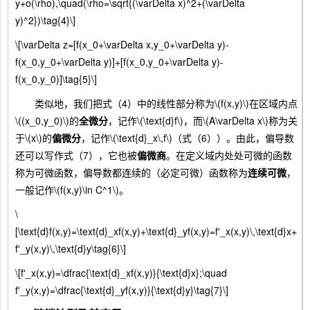
y+o(\rho),\quad(\rho=\sqrt{(\varDelta x)^2+(\varDelta
y)^2})\tag{4}\]
\[\varDelta z=[f(x_0+\varDelta x,y_0+\varDelta y)-
f(x_0,y_0+\varDelta y)]+[f(x_0,y_0+\varDelta y)-
f(x_0,y_0)]\tag{5}\]
类似地，我们把式（4）中的线性部分称为\(f(x,y)\)在区域内点
\((x_0,y_0)\)的
全微分
，记作\(\text{d}f\)，而\(A\varDelta x\)称为关
于\(x\)的
偏微分
，记作\(\text{d}_x\,f\)（式（6））。由此，偏导数
还可以写作式（7），它也被
偏微商
。在定义域内处处可微的函数
称为可微函数，偏导数都连续的（必定可微）函数称为
连续可微
，
一般记作\(f(x,y)\in C^1\)。
\
[\text{d}f(x,y)=\text{d}_xf(x,y)+\text{d}_yf(x,y)=f'_x(x,y)\,\text{d}x+
f'_y(x,y)\,\text{d}y\tag{6}\]
\[f'_x(x,y)=\dfrac{\text{d}_xf(x,y)}{\text{d}x};\quad
f'_y(x,y)=\dfrac{\text{d}_yf(x,y)}{\text{d}y}\tag{7}\]