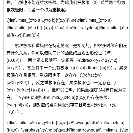
据，当然也不能逐维求极限。为此我们把极限（2）式后两个称为
累次极限
，而第一个称为
重极限
。
\[\lim\limits_{x\to a,\,y\to b}{f(x,y)}\:\ne\:\lim\limits_{x\to a}
{\lim\limits_{y\to b}{f(x,y)}}\:\ne\:\lim\limits_{y\to b}{\lim\limits_{x\to
a}{f(x,y)}}\tag{2}\]
累次极限和重极限在特定情况下是相同的，但很多时候它们没
有什么关系，你可以借助二元的函数的直观图形论证（点\
((0,0)\)）。两个累次极限不一定相等（\(\dfrac{x-y+x^2+y^2}
{x+y}\)），甚至其中一个没有极限（\(x\sin{\dfrac{1}{x}}\)）。累次
极限存在且相等，重极限也不一定存在（\(\dfrac{xy}
{x^2+y^2}\)），反之重极限存在，累次极限也不一定存在（\
(x\sin{\dfrac{1}{x}}\)）。但可以证明，如果重极限\(A\)存在或为无
穷，且\(y\ne b\)时\(\lim\limits_{x\to a}{f(x,y)}\)存在极限\
(\varphi(y)\)，则对应的累次极限也存在且与重积分相同（式
（3））。
\[\lim\limits_{x\to a,\,y\to b}{f(x,y)}=A\:\wedge\:\lim\limits_{x\to a}
{f(x,y)}=\varphi(y),\:(y\ne b)\quad\Rightarrow\quad\lim\limits_{y\to