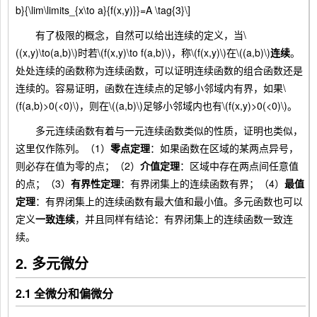
b}{\lim\limits_{x\to a}{f(x,y)}}=A \tag{3}\]
有了极限的概念，自然可以给出连续的定义，当\
((x,y)\to(a,b)\)时若\(f(x,y)\to f(a,b)\)，称\(f(x,y)\)在\((a,b)\)
连续
。
处处连续的函数称为连续函数，可以证明连续函数的组合函数还是
连续的。容易证明，函数在连续点的足够小邻域内有界，如果\
(f(a,b)>0(<0)\)，则在\((a,b)\)足够小邻域内也有\(f(x,y)>0(<0)\)。
多元连续函数有着与一元连续函数类似的性质，证明也类似，
这里仅作陈列。（1）
零点定理
：如果函数在区域的某两点异号，
则必存在值为零的点；（2）
介值定理
：区域中存在两点间任意值
的点；（3）
有界性定理
：有界闭集上的连续函数有界；（4）
最值
定理
：有界闭集上的连续函数有最大值和最小值。多元函数也可以
定义
一致连续
，并且同样有结论：有界闭集上的连续函数一致连
续。
2. 多元微分
2.1 全微分和偏微分