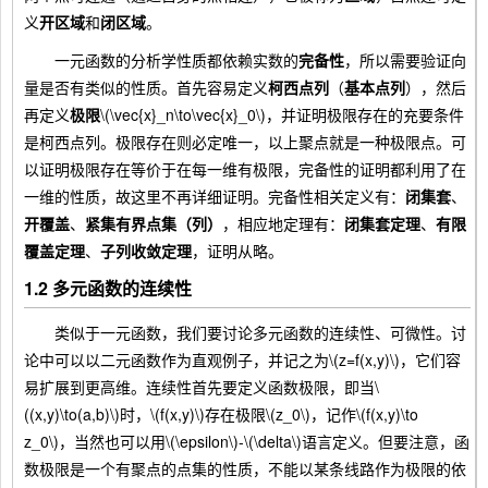
义
开区域
和
闭区域
。
一元函数的分析学性质都依赖实数的
完备性
，所以需要验证向
量是否有类似的性质。首先容易定义
柯西点列
（
基本点列
），然后
再定义
极限
\(\vec{x}_n\to\vec{x}_0\)，并证明极限存在的充要条件
是柯西点列。极限存在则必定唯一，以上聚点就是一种极限点。可
以证明极限存在等价于在每一维有极限，完备性的证明都利用了在
一维的性质，故这里不再详细证明。完备性相关定义有：
闭集套
、
开覆盖
、
紧集有界点集（列）
，相应地定理有：
闭集套定理
、
有限
覆盖定理
、
子列收敛定理
，证明从略。
1.2 多元函数的连续性
类似于一元函数，我们要讨论多元函数的连续性、可微性。讨
论中可以以二元函数作为直观例子，并记之为\(z=f(x,y)\)，它们容
易扩展到更高维。连续性首先要定义函数极限，即当\
((x,y)\to(a,b)\)时，\(f(x,y)\)存在极限\(z_0\)，记作\(f(x,y)\to
z_0\)，当然也可以用\(\epsilon\)-\(\delta\)语言定义。但要注意，函
数极限是一个有聚点的点集的性质，不能以某条线路作为极限的依