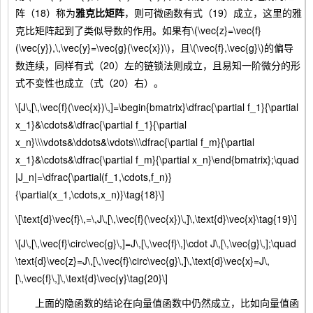
阵（18）称为
雅克比矩阵
，则可微函数有式（19）成立，这里的雅
克比矩阵起到了类似导数的作用。如果有\(\vec{z}=\vec{f}
(\vec{y}),\,\vec{y}=\vec{g}(\vec{x})\)，且\(\vec{f},\vec{g}\)的偏导
数连续，同样有式（20）左的链锁法则成立，且易知一阶微分的形
式不变性也成立（式（20）右）。
\[J\,[\,\vec{f}(\vec{x})\,]=\begin{bmatrix}\dfrac{\partial f_1}{\partial
x_1}&\cdots&\dfrac{\partial f_1}{\partial
x_n}\\\vdots&\ddots&\vdots\\\dfrac{\partial f_m}{\partial
x_1}&\cdots&\dfrac{\partial f_m}{\partial x_n}\end{bmatrix};\quad
|J_n|=\dfrac{\partial(f_1,\cdots,f_n)}
{\partial(x_1,\cdots,x_n)}\tag{18}\]
\[\text{d}\vec{f}\,=\,J\,[\,\vec{f}(\vec{x})\,]\,\text{d}\vec{x}\tag{19}\]
\[J\,[\,\vec{f}\circ\vec{g}\,]=J\,[\,\vec{f}\,]\cdot J\,[\,\vec{g}\,];\quad
\text{d}\vec{z}=J\,[\,\vec{f}\circ\vec{g}\,]\,\text{d}\vec{x}=J\,
[\,\vec{f}\,]\,\text{d}\vec{y}\tag{20}\]
上面的隐函数的结论在向量值函数中仍然成立，比如向量值函