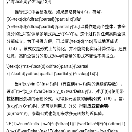
y^2}\text{d}y^2\tag{13}\]
推导过程中容易发现，如果忽略符号\(z\)，符号\
(X=\text{d}x\dfrac{\partial}{\partial x}\)和\
(Y=\text{d}y\dfrac{\partial}{\partial y}\)可以看作是两个整体，求全
微分的过程就像是多项式乘上\((X+Y)\)。这个过程对任何高阶全微
分都成立，为了书写方便，可以将\(\text{d}^nz\)形式地写成式
（14）。该式仅是形式上的简化，并不能简化实际计算过程。还要
注意，高阶全微分的形式对中间变量的形式不变性不再成立。
\[\text{d}^nz=(\text{d}x\dfrac{\partial}{\partial
x}+\text{d}y\dfrac{\partial}{\partial y})^nz\tag{14}\]
当\(f(x,y)\in C^{n+1}\)时（有直到\(n+1\)阶的连续偏导数），
设\(F(t)=f(x_0+t\varDelta x,y_0+t\varDelta y)\)，对\(F(t)\)使用带
拉格朗日余项
的泰勒公式，可得多元函数的
泰勒公式
（15）。当\
(f(x,y)\in C^n\)时，还可以利用式（15）得到
皮亚诺余项
\
(o(\rho^n)\)。泰勒公式也能用来求多元函数的近似值。
\[F(1)=\sum\limits_{n=0}^n{\dfrac{1}{i!}\varDelta^i}F(0)+\dfrac{1}
{(n+1)!}\varDelta^{n+1}F(\theta),\quad\varDelta^i=(\varDelta