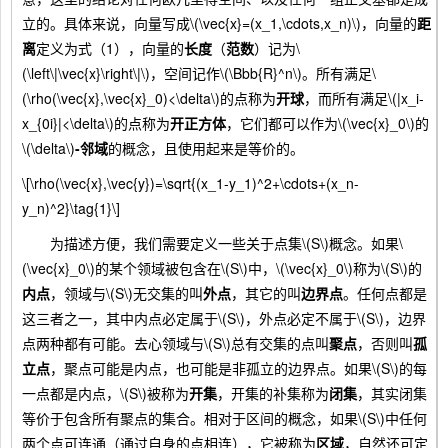
立的。具体来说，向量写成\(\vec{x}=(x_1,\cdots,x_n)\)，向量的
距
离
定义为式（1），向量的
长度
（
范数
）记为\
(\left\|\vec{x}\right\|\)，空间记作\(\Bbb{R}^n\)。所有满足\
(\rho(\vec{x},\vec{x}_0)<\delta\)的点称为
开球
，而所有满足\(|x_i-
x_{0i}|<\delta\)的点称为
开正方体
，它们都可以作为\(\vec{x}_0\)的
\(\delta\)
-邻域
的概念，且使用起来是等价的。
\[\rho(\vec{x},\vec{y})=\sqrt{(x_1-y_1)^2+\cdots+(x_n-
y_n)^2}\tag{1}\]
为描述方便，我们需要定义一些关于点集\(S\)概念。如果\
(\vec{x}_0\)的某个领域被包含在\(S\)中，\(\vec{x}_0\)称为\(S\)的
内点
，领域与\(S\)无交集的叫
外点
，其它的叫
边界点
。任何点都是
这三者之一，其中内点必定属于\(S\)，外点必定不属于\(S\)，边界
点两种都有可能。去心领域与\(S\)总有交集的点叫
聚点
，否则叫
孤
立点
，聚点可能是内点，也可能是非孤立的边界点。如果\(S\)的每
一点都是内点，\(S\)被称为
开集
，开集的补集称为
闭集
，其实闭集
等价于包含所有聚点的集合。相对于区间的概念，如果\(S\)中任何
两个点可连通（通过自身的点相连），它被称为
区域
，自然还可定