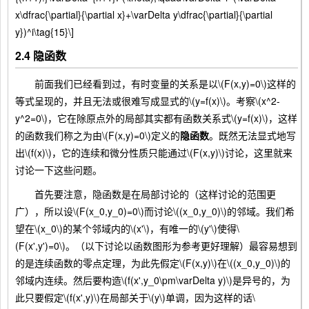
x\dfrac{\partial}{\partial x}+\varDelta y\dfrac{\partial}{\partial
y})^i\tag{15}\]
2.4 隐函数
前面我们已经看到过，有时变量的关系是以\(F(x,y)=0\)这样的
等式呈现的，并且无法或很难写成显式的\(y=f(x)\)。考察\(x^2-
y^2=0\)，它在除原点外的局部其实都有函数关系式\(y=f(x)\)，这样
的函数我们称之为由\(F(x,y)=0\)定义的
隐函数
。既然无法显式地写
出\(f(x)\)，它的连续和微分性质只能通过\(F(x,y)\)讨论，这里就来
讨论一下这些问题。
首先要注意，隐函数是在局部讨论的（这样讨论的范围更
广），所以设\(F(x_0,y_0)=0\)而讨论\((x_0,y_0)\)的邻域。我们希
望在\(x_0\)的某个邻域内的\(x'\)，有唯一的\(y'\)使得\
(F(x',y')=0\)。（以下讨论以函数图形为参考更好理解）最容易想到
的是连续函数的零点定理，为此先假定\(F(x,y)\)在\((x_0,y_0)\)的
邻域内连续。然后要构造\(f(x',y_0\pm\varDelta y)\)是异号的，为
此只要假定\(f(x',y)\)在局部关于\(y\)单调，因为这样的话\