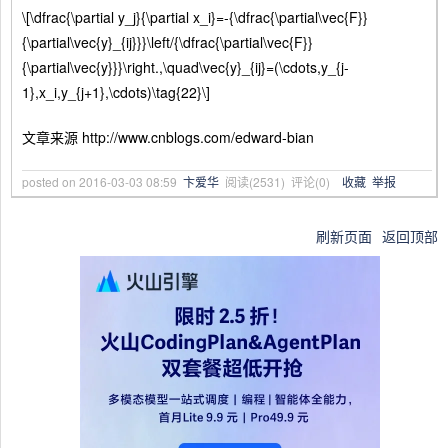
\[\dfrac{\partial y_j}{\partial x_i}=-{\dfrac{\partial\vec{F}}
{\partial\vec{y}_{ij}}}\left/{\dfrac{\partial\vec{F}}
{\partial\vec{y}}}\right.,\quad\vec{y}_{ij}=(\cdots,y_{j-
1},x_i,y_{j+1},\cdots)\tag{22}\]
文章来源 http://www.cnblogs.com/edward-bian
posted on
2016-03-03 08:59
卞爱华
阅读(
2531
) 评论(
0
)
收藏
举报
刷新页面
返回顶部