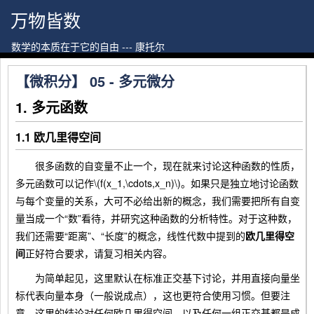
万物皆数
数学的本质在于它的自由 --- 康托尔
【微积分】 05 - 多元微分
1. 多元函数
1.1 欧几里得空间
很多函数的自变量不止一个，现在就来讨论这种函数的性质，
多元函数可以记作\(f(x_1,\cdots,x_n)\)。如果只是独立地讨论函数
与每个变量的关系，大可不必给出新的概念，我们需要把所有自变
量当成一个“数”看待，并研究这种函数的分析特性。对于这种数，
我们还需要“距离”、“长度”的概念，线性代数中提到的
欧几里得空
间
正好符合要求，请复习相关内容。
为简单起见，这里默认在标准正交基下讨论，并用直接向量坐
标代表向量本身（一般说成点），这也更符合使用习惯。但要注
意，这里的结论对任何欧几里得空间、以及任何一组正交基都是成