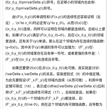
(f(x_0,y_0\pm\varDelta y)\)异号，在足够小的邻域内也会有\
(f(x',y_0\pm\varDelta y)\)异号。
由\(F(x_0,y)\)的单调性和\(F(x,y)\)的连续性还容易证明（反
证），\(x'\to x_0\)时必定有\(y'\to y_0\)。从而\(f(x)\)在\
((x_0,y_0)\)连续，同样可以证明在邻域内都是连续的。总结以上便
有，如果\(F(x,y)\)满足\(F(x_0,y_0)=0\)，且在\((x_0,y_0)\)的邻域
里连续，还有关于\(y\)单调，那么在这个邻域内存在连续的隐函数\
(y=f(x)\)。其中关于\(y\)单调的条件可以加强为：\(F'_y\)在\
((x_0,y_0)\)的邻域里存在且有单一符号，或者更强的条件是：\
(F'_y\)在\((x_0,y_0)\)处连续且非零。
如果还要使\(f(x)\)在点\((x_0,y_0)\)处可微，其实就是讨论\
(\varDelta x,\varDelta y\)的关系，容易想到式（9）的中值定理。
为此先要假设\(F'_x,F'_y\)在邻域内连续（从而可微），利用中值
定理可得式（16），表示成\(\dfrac{\varDelta y}{\varDelta x}\)后利
用\(F'_x,F'_y\)的连续性可得式（17）。总结就是说，如果在\
((x_0,y_0)\)的一个邻域内\(F,F'_x,F'_y\)都连续，且\
(F'_y(x_0,y_0)\ne 0\)，则在这个邻域内有可微隐函数，且导数为