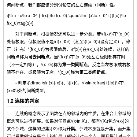
何间断点，我们都应该分别讨论它的左右连续（间断）性。
\[\lim_{x\to x_0^-}{f(x)}\to f(x_0);\quad\lim_{x\to x_0^+}{f(x)}\to
f(x_0)\tag{3}\]
对于间断点，根据情况还可以进一步分类。若\(f(x)\)在\(x_0\)
处有极限，但极限值不是\(f(x_0)\)（甚至\(f(x_0)\)没有定义），修
正（补充）\(f(x_0)\)为极限值后，\(f(x)\)在\(x_0\)处连续，这样的
间断点称为
可去间断点
。当\(f(x)\)在\(x_0\)处左右极限都存在时
（不一定相等），\(x_0\)称为
第一类间断点
。反之当左极限或右极
限不存在、或极限为无穷，\(x_0\)称为
第二类间断点
。
•
判定\(\dfrac{\sin{x}}{x}\)、\([x]\)、\(\sin{\dfrac{1}{x}}\)在\
(x=0\)处的间断类型。
1.2 连续的判定
连续的概念表示了函数在点的邻域内的性质，在集合上邻域的
概念可以进行扩展。如果对任意点\(x\in X\)，都有\(X\)包含\(x\)的
某个邻域，这样的点集\(X\)称为
开集
。邻域本身就是开集，而开集
可以看做邻域在集合上的扩展（邻域针对一个点，而开集针对一个