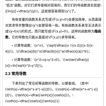
“低次”函数。对它们求导是相对容易的，而它们的导函数其实就是\
([\ln{y}]'=\dfrac{y'}{y}\)，这就很容易得到\(y'\)了。
有些变量的函数关系式写成\(F(x,y)=0\)会更加简单，从而直接
对其求导并整理出\(y'\)会更容易一些。有些函数关系甚至无法表示
成\(y=f(x)\)的形式，而只能写成\(F(x,y)=0\)，这样的函数称为
隐函
数
，它的导数也只能从直接对\(F(x,y)\)求导得来。
•
计算导函数：\(x^x\)、\(\sqrt{\dfrac{(x-1)(x-2)}{(x-3)(x-
4)}}\)、\((\dfrac{a}{b})^x(\dfrac{b}{x})^a(\dfrac{x}{a})^b\)；
•
计算导函数：\(x^2+xy+y^2=0\)、\(\arctan{\dfrac{y}
{x}}=\ln{\sqrt{x^2+y^2}}\)。
2.3 常用导数
下表列出了常见初等函数的导数，以便查阅。（其中\
(\sinh{x}=\dfrac{e^x-e^{-x}}{2}\)，\(\cosh{x}=\dfrac{e^x+e^{-x}}
{2}\)，\(\tanh{x}=\dfrac{\sinh{x}}{\cosh{x}}\)，\
(\coth{x}=\dfrac{\cosh{x}}{\sinh{x}}\)）