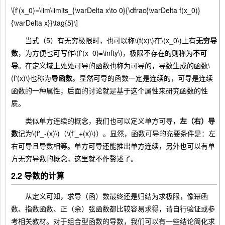
\[f'(x_0)=\lim\limits_{\varDelta x\to 0}{\dfrac{\varDelta f(x_0)}
{\varDelta x}}\tag{5}\]
当式（5）有无穷极限时，也可以称\(f(x)\)在\(x_0\)上有
无穷导
数
，为方便也可写作\(f'(x_0)=\infty\)，极限不存在的则称为
不可
导
。在定义域上处处可导的函数也称为可导的，导数生成的函数\
(f'(x)\)也称为
导函数
。显然可导的函数一定是连续的，可导是连续
函数的一种属性，后面的讨论就是基于这个属性来研究函数的性
质。
类似单方连续的概念，我们也可以定义单方可导，
左（右）导
数
记为\(f'_-(x)\)（\(f'_+(x)\)）。显然，函数可导的充要条件是：左
右可导且导数相等。单方可导还能推出单方连续，另外也可以有单
方无穷导数的概念，这里就不作赘述了。
2.2 导数的计算
从定义可知，求导（函）数最终还是归结为求极限，像幂函
数、指数函数、正（余）弦函数都比较容易求得，请自行验证或参
考相关教材。对于组合型函数的导数，我们可以有一些结论简化求