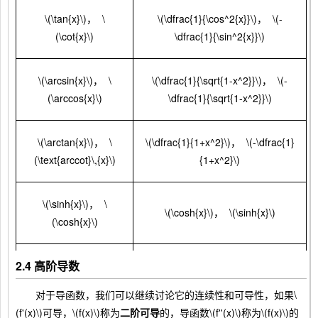
\(\tan{x}\)， \
\(\dfrac{1}{\cos^2{x}}\)， \(-
(\cot{x}\)
\dfrac{1}{\sin^2{x}}\)
\(\arcsin{x}\)， \
\(\dfrac{1}{\sqrt{1-x^2}}\)， \(-
(\arccos{x}\)
\dfrac{1}{\sqrt{1-x^2}}\)
\(\arctan{x}\)， \
\(\dfrac{1}{1+x^2}\)， \(-\dfrac{1}
(\text{arccot}\,{x}\)
{1+x^2}\)
\(\sinh{x}\)， \
\(\cosh{x}\)， \(\sinh{x}\)
(\cosh{x}\)
2.4 高阶导数
\(\tanh{x}\)， \
\(\dfrac{1}{\cosh^2{x}}\)， \(-
(\coth{x}\)
\dfrac{1}{\sinh^2{x}}\)
对于导函数，我们可以继续讨论它的连续性和可导性，如果\
(f'(x)\)可导，\(f(x)\)称为
二阶可导
的，导函数\(f''(x)\)称为\(f(x)\)的