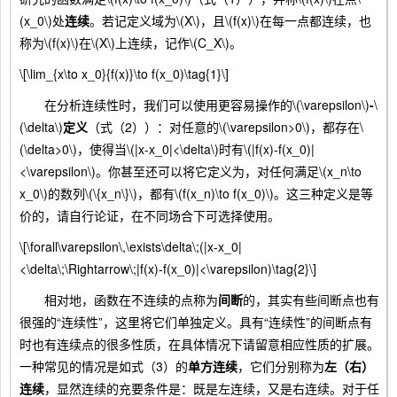
(x_0\)处
连续
。若记定义域为\(X\)，且\(f(x)\)在每一点都连续，也
称为\(f(x)\)在\(X\)上连续，记作\(C_X\)。
\[\lim_{x\to x_0}{f(x)}\to f(x_0)\tag{1}\]
在分析连续性时，我们可以使用更容易操作的\(\varepsilon\)
-
\
(\delta\)
定义
（式（2））：对任意的\(\varepsilon>0\)，都存在\
(\delta>0\)，使得当\(|x-x_0|<\delta\)时有\(|f(x)-f(x_0)|
<\varepsilon\)。你甚至还可以将它定义为，对任何满足\(x_n\to
x_0\)的数列\(\{x_n\}\)，都有\(f(x_n)\to f(x_0)\)。这三种定义是等
价的，请自行论证，在不同场合下可选择使用。
\[\forall\varepsilon\,\exists\delta\;(|x-x_0|
<\delta\;\Rightarrow\;|f(x)-f(x_0)|<\varepsilon)\tag{2}\]
相对地，函数在不连续的点称为
间断
的，其实有些间断点也有
很强的“连续性”，这里将它们单独定义。具有“连续性”的间断点有
时也有连续点的很多性质，在具体情况下请留意相应性质的扩展。
一种常见的情况是如式（3）的
单方连续
，它们分别称为
左（右）
连续
，显然连续的充要条件是：既是左连续，又是右连续。对于任