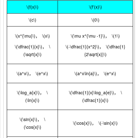
\(f(x)\)
\(f'(x)\)
\(c\)
\(0\)
\(x^{\mu}\)， \(x\)
\(\mu x^{\mu -1}\)， \(1\)
\(\dfrac{1}{x}\)， \
\(-\dfrac{1}{x^2}\)， \(\dfrac{1}
(\sqrt{x}\)
{2\sqrt{x}}\)
\(a^x\)， \(e^x\)
\(a^x\ln{a}\)， \(e^x\)
\(\log_a{x}\)， \
\(\dfrac{1}{x}\log_a{e}\)， \
(\ln{x}\)
(\dfrac{1}{x}\)
\(\sin{x}\)， \
\(\cos{x}\)， \(-\sin{x}\)
(\cos{x}\)