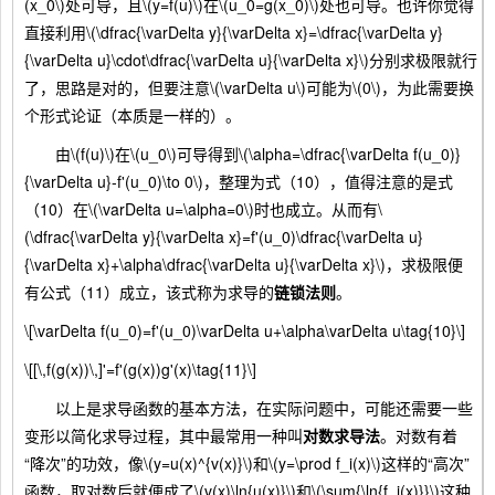
(x_0\)处可导，且\(y=f(u)\)在\(u_0=g(x_0)\)处也可导。也许你觉得
直接利用\(\dfrac{\varDelta y}{\varDelta x}=\dfrac{\varDelta y}
{\varDelta u}\cdot\dfrac{\varDelta u}{\varDelta x}\)分别求极限就行
了，思路是对的，但要注意\(\varDelta u\)可能为\(0\)，为此需要换
个形式论证（本质是一样的）。
由\(f(u)\)在\(u_0\)可导得到\(\alpha=\dfrac{\varDelta f(u_0)}
{\varDelta u}-f'(u_0)\to 0\)，整理为式（10），值得注意的是式
（10）在\(\varDelta u=\alpha=0\)时也成立。从而有\
(\dfrac{\varDelta y}{\varDelta x}=f'(u_0)\dfrac{\varDelta u}
{\varDelta x}+\alpha\dfrac{\varDelta u}{\varDelta x}\)，求极限便
有公式（11）成立，该式称为求导的
链锁法则
。
\[\varDelta f(u_0)=f'(u_0)\varDelta u+\alpha\varDelta u\tag{10}\]
\[[\,f(g(x))\,]'=f'(g(x))g'(x)\tag{11}\]
以上是求导函数的基本方法，在实际问题中，可能还需要一些
变形以简化求导过程，其中最常用一种叫
对数求导法
。对数有着
“降次”的功效，像\(y=u(x)^{v(x)}\)和\(y=\prod f_i(x)\)这样的“高次”
函数，取对数后就便成了\(v(x)\ln{u(x)}\)和\(\sum{\ln{f_i(x)}}\)这种