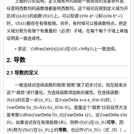
上面的讨论说明，定义域有界的函数一致收敛的充要条件是：
任意柯西数列的函数值都是柯西数列。这个结论应用到定义域为开
区间\((a,b)\)的函数\(f(x)\)上，可以知道\(x\to a^-\)和\(x\to b^+\)
时，\(f(x)\)都存在有限极限。另外，有时候可以按函数特点，把定
义域分割为有限个有重叠的（必须）子域，在每个每个子域上单独
证明其一致连续性。
•
求证：\(\dfrac{\sin{x}}{x}\)在\((0,+\infty)\)上一致连续。
2. 导数
2.1 导数的定义
一致连续对连续函数的极限“趋势”做了初步讨论，现在就来对
这个“趋势”进行量化，为连续函数添加新的属性。在连续函数\
(f(x)\)的任意一点\(x_0\)，当\(\varDelta x=x-x_0\to 0\)时，\
(\varDelta f(x_0)=f(x)-f(x_0)\to 0\)。度量这个“趋势”比较自然方法
是考察\(\dfrac{\varDelta f(x_0)}{\varDelta x}\)，当\(\varDelta x\to
0\)，如果该式存在有限极限\(A\)，则称\(f(x)\)在\(x_0\)
可导
，而\
(A\)称为\(f(x)\)在\(x_0\)上的
导数
，也记作\(f'(x_0)\)（式（5））。