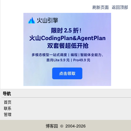
刷新页面
返回顶部
导航
首页
联系
管理
博客园
© 2004-2026