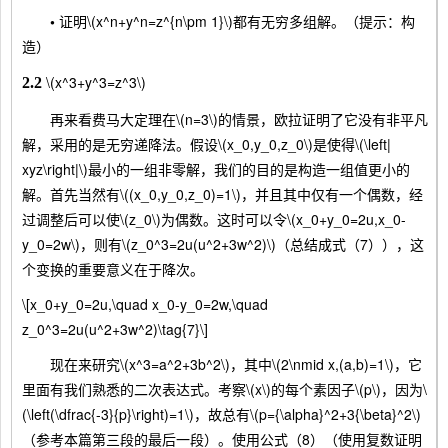
•
证明\(x^n+y^n=z^{n\pm 1}\)都有无穷多组解。（提示：构
造）
\(x^3+y^3=z^3\)
2.2
再来看费马大定理在\(n=3\)的情景，欧拉证明了它没有非平凡
解，采用的是无穷递降法。假设\(x_0,y_0,z_0\)是使得\(\left|
xyz\right|\)最小的一组非零解，我们的目的是构造一组值更小的
解。首先当然有\((x_0,y_0,z_0)=1\)，并且其中仅有一个偶数，经
过调整后可以使\(z_0\)为偶数。这时可以令\(x_0+y_0=2u,x_0-
y_0=2w\)，则有\(z_0^3=2u(u^2+3w^2)\)（总结成式（7）），这
个变换的重要意义在于降次。
\[x_0+y_0=2u,\quad x_0-y_0=2w,\quad
z_0^3=2u(u^2+3w^2)\tag{7}\]
现在来研究\(x^3=a^2+3b^2\)，其中\(2\nmid x,(a,b)=1\)，它
里面有我们熟悉的二次表达式。考察\(x\)的每个素因子\(p\)，因为\
(\left(\dfrac{-3}{p}\right)=1\)，故总有\(p={\alpha}^2+3{\beta}^2\)
（参考本篇第三段的最后一段）。使用公式（8）（使用复数证明