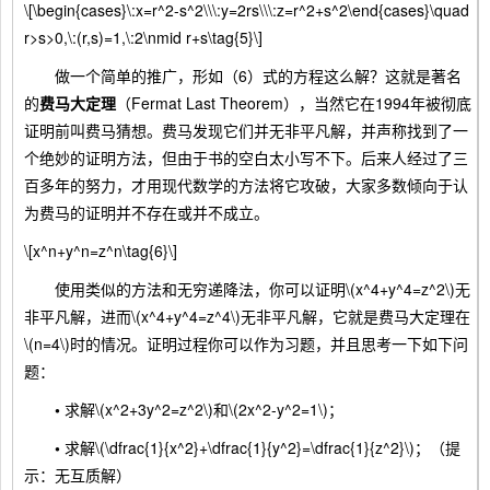
\[\begin{cases}\:x=r^2-s^2\\\:y=2rs\\\:z=r^2+s^2\end{cases}\quad
r>s>0,\:(r,s)=1,\:2\nmid r+s\tag{5}\]
做一个简单的推广，形如（6）式的方程这么解？这就是著名
的
费马大定理
（Fermat Last Theorem），当然它在1994年被彻底
证明前叫费马猜想。费马发现它们并无非平凡解，并声称找到了一
个绝妙的证明方法，但由于书的空白太小写不下。后来人经过了三
百多年的努力，才用现代数学的方法将它攻破，大家多数倾向于认
为费马的证明并不存在或并不成立。
\[x^n+y^n=z^n\tag{6}\]
使用类似的方法和无穷递降法，你可以证明\(x^4+y^4=z^2\)无
非平凡解，进而\(x^4+y^4=z^4\)无非平凡解，它就是费马大定理在
\(n=4\)时的情况。证明过程你可以作为习题，并且思考一下如下问
题：
•
求解\(x^2+3y^2=z^2\)和\(2x^2-y^2=1\)；
•
求解\(\dfrac{1}{x^2}+\dfrac{1}{y^2}=\dfrac{1}{z^2}\)；（提
示：无互质解）