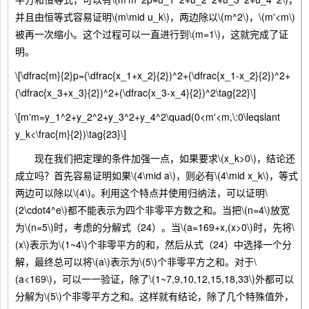
并且由恒等式容易证明\(m\mid u_k\)，两边除以\(m^2\)，\(m'<m\)
被再一次缩小。这个过程可以一直进行到\(m=1\)，这就完成了证
明。
\[\dfrac{m}{2}p=(\dfrac{x_1+x_2}{2})^2+(\dfrac{x_1-x_2}{2})^2+
(\dfrac{x_3+x_3}{2})^2+(\dfrac{x_3-x_4}{2})^2\tag{22}\]
\[m'm=y_1^2+y_2^2+y_3^2+y_4^2\quad(0<m'<m,\:0\leqslant
y_k<\frac{m}{2})\tag{23}\]
现在我们把定理的条件加强一点，如果要求\(x_k>0\)，结论还
成立吗？首先容易证明如果\(4\mid a\)，则必有\(4\mid x_k\)，等式
两边可以除以\(4\)。利用这个特点并使用归纳法，可以证明\
(2\cdot4^e\)都不能表示为四个非零平方数之和。当把\(n=4\)放宽
为\(n=5\)时，考虑的分解式（24）。当\(a=169+x,(x>0\)时，先将\
(x\)表示为\(1~4\)个非零平方的和，然后从式（24）中选择一个分
解，最终总可以将\(a\)表示为\(5\)个非零平方之和。对于\
(a<169\)，可以一一验证，除了\(1~7,9,10,12,15,18,33\)外都可以
分解为\(5\)个非零平方之和。这样就有结论，除了几个特殊值外，