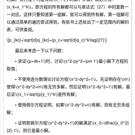
(x_k=x_1^k\)，即方程的所有解都可以与表达式（27）中的复数一
一对应。这样只要知道第一组解，就可以得到所有解，第一组解可
以通过简单的遍历尝试得到，有些书上还给出了一定范围内的解的
表，可供查阅。
\[p_{kc}+\sqrt{d}q_{kc}=(p_c+\sqrt{d}q_c)^k\tag{27}\]
最后来考虑一下以下问题：
•
求证\(p=4k+1\)时，讨论\(x^2-py^2=\pm 1\)最小解下方程的
取值；
•
不使用连分数理论讨论方程\(x^2-dy^2=1\)，先证明存在\(m\)
使得\(x^2-dy^2=m\)有无穷多解，然后证明\(x^2-dy^2=1\)有解，最
后证\((x_1+\sqrt{p}y_1)^k\)是所有解；
•
使用佩尔方程证明，如果\(x^2-dy^2=n\)有解，则有无穷多组
解；
•
证明若佩尔方程\(x^2-dy^2=1\)的解满足\(x_0>\dfrac{y_0^2}
{2}-1\)，则它是最小解。