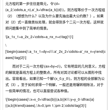
元方程的第一步往往是降元，令\(d=
(a_2,\cdots,a_n),a'_k=\dfrac{a_k}{d}\)，则方程等价于一次方程组
（2）（想想为什么？以及为什么要先抽出最大公约数？）。如果
对（2）式一直做类似处理，就会得到多个二元一次方程，这样就
把问题集中到了简单的情景。
\[a_1x_1+a_2x_2+\cdots+a_nx_n=c\tag{1}\]
\
[\begin{cases}\:a_1x_1+dy=c\\\:a'_2x_2+\cdots+a'_nx_n=y\end{c
ases}\tag{2}\]
而对于二元一次方程\(ax+by=c\)，它有明显的几何意义，方程
的解就是直线方程上的整数点，所有对其讨论都可以从图形中找
出。容易看出，如果已知一个解\(x_0,y_0\)，则方程的全部解为公
式（3）。至于如何求得一个特解，一般还是用辗转相除法，对于
一些简单的情况，也可以直接尝试各种值。
\[\begin{cases}\:x=x_0+\dfrac{b}{(a,b)}k\\\:y=y_0-\dfrac{a}
{(a,b)}k\end{cases},\:k=0,\pm 1,\pm 2,\cdots\tag{3}\]