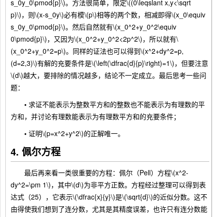
s_0y_0\pmod{p}\)。方法很简单，限定\((0\leqslant x,y<\sqrt
p)\)，则\(x-s_0y\)必有模\(p\)相等的两个数，相减即得\(x_0\equiv
s_0y_0\pmod{p}\)。然后自然就有\(x_0^2+y_0^2\equiv
0\pmod{p}\)，又因为\(x_0^2+y_0^2<2p^2\)，所以就有\
(x_0^2+y_0^2=p\)。同样的证法也可以得到\(x^2+dy^2=p,
(d=2,3)\)有解的充要条件是\(\left(\dfrac{d}{p}\right)=1\)，但要注意
\(d\)越大，要排除的情况越多，结论不一定成立。最后思考一些问
题：
•
求证不能表示为整数平方和的整数也不能表示为有理数的平
方和，并讨论有理数能表示为有理数平方和的充要条件；
•
证明\(p=x^2+y^2\)的正解唯一。
4. 佩尔方程
最后再来看一类很重要的方程：佩尔（Pell）方程\(x^2-
dy^2=\pm 1\)，其中\(d\)为非平方正数。方程经过整理可以得到表
达式（25），它表示\(\dfrac{x}{y}\)是\(\sqrt{d}\)的近似分数。这不
由得使我们想到了连分数，尤其是其精度误差，也许只有连分数能