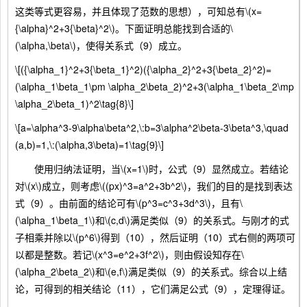
这类等式更容易，并且体现了范数的思想），可知总有\(x=
{\alpha}^2+3{\beta}^2\)。下面证明总能找到合适的\
(\alpha,\beta\)，使得关系式（9）成立。
\[({\alpha_1}^2+3{\beta_1}^2)({\alpha_2}^2+3{\beta_2}^2)=
(\alpha_1\beta_1\pm \alpha_2\beta_2)^2+3(\alpha_1\beta_2\mp
\alpha_2\beta_1)^2\tag{8}\]
\[a=\alpha^3-9\alpha\beta^2,\:b=3\alpha^2\beta-3\beta^3,\quad
(a,b)=1,\:(\alpha,3\beta)=1\tag{9}\]
使用归纳法证明，当\(x=1\)时，公式（9）显然成立。若结论
对\(x\)成立，则考虑\((px)^3=a^2+3b^2\)，我们的目的是找到表达
式（9）。由前面的结论可有\(p^3=c^3+3d^3\)，且有\
(\alpha_1\beta_1\)和\(c,d\)满足类似（9）的关系式。与刚才的式
子相乘并除以\(p^6\)得到（10），然后证明（10）式右侧的两项可
以都是整数。若记\(x^3=e^2+3f^2\)，则由假设知存在\
(\alpha_2\beta_2\)和\(e,f\)满足类似（9）的关系式。综合以上结
论，可得到的相关结论（11），它们满足公式（9），定理得证。