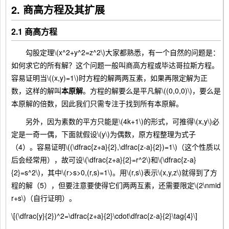
2. 商高方程及其扩展
2.1 商高方程
勾股定理\(x^2+y^2=z^2\)大家都熟悉，有一个自然的问题是：
如何求它的所有解？这个问题一般叫商高方程或毕达哥拉斯方程。
容易证明当\((x,y)=1\)时方程的解两两互素，如果再限定解为正
数，这样的解叫
本原解
。方程的解要么是平凡解\((0,0,0)\)，要么是
本原解的倍数，因此我们只需专注于找到所有本原解。
另外，因为素数的平方只能是\(4k+1\)的形式，可推得\(x,y\)必
定是一奇一偶，下面就假设\(y\)为偶数，原方程整理为式子
（4）。容易证明\((\dfrac{z+a}{2},\dfrac{z-a}{2})=1\)（这个性质以
后会经常用），故可设\(\dfrac{z+a}{2}=r^2\)和\(\dfrac{z-a}
{2}=s^2\)，其中\(r>s>0,(r,s)=1\)。用\(r,s\)表示\(x,y,z\)就得到了方
程的解（5），但要注意要使得它们两两互素，还需要限定\(2\nmid
r+s\)（自行证明）。
\[(\dfrac{y}{2})^2=\dfrac{z+a}{2}\cdot\dfrac{z-a}{2}\tag{4}\]