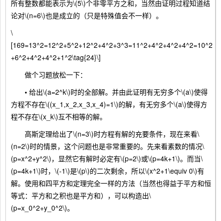
所有整数都能表示为\(5\)个非零平方之和，当然由证明过程知道结
论对\(n=6\)也是成立的（只是特殊值会不一样）。
\
[169=13^2=12^2+5^2+12^2+4^2+3^3=11^2+4^2+4^2+4^2=10^2
+6^2+4^2+4^2+1^2\tag{24}\]
做个习题放松一下：
•
给出\(a=2^k\)时的全部解。并由此证明
有无穷多个\(a\)使得
方程不存在\((x_1,x_2,x_3,x_4)=1\)的解，有无穷多个\(a\)使得方
程不存在\(x_k\)互不相等的解。
高斯定理给出了\(n=3\)时方程有解的充要条件，现在来看\
(n=2\)时的情景，这个问题也是非常重要的。先来看素数的情况\
(p=x^2+y^2\)，显然
它有解时必定有\(p=2\)或\(p=4k+1\)。而当\
(p=4k+1\)时，\(-1\)是\(p\)的二次剩余，所以\(x^2+1\equiv 0\)有
解。使用和四平方和定理完全一样的方法（当然也得益于平方和恒
等式：平方和之积也是平方和），可以构造出\
(p=x_0^2+y_0^2\)。