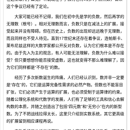
这个争议已经有了定论。
大家可能已经不记得，我们在初中先是学的负数，然后再学的
无理数（根号）。相对无理数而言，负数只是在减法上的扩展，接
受起来并没有障碍。但在历史上，负数的出现却远远晚于无理数，
而且同样也不受人待见。直到17世纪末还存在着争议，连帕斯卡、
莱布尼兹这样的大数学家都公开反对负数，认为它们根本是不存在
的。由于先入为主的观念，有人可能无法理解，负数为什么难以接
受？但只要想想你能否接受虚数，这也就变得不那么难理解了，因
为它们同样都是“不存在”的数。
经历了多次新数诞生的阵痛，人们已经认识到，数并非一定要
是“存在”的，它们是运算完备性需求的必然产物。但数也不能盲目
扩张，它们必须产生于运算的扩展，也必须受制于运算律的约束。
随着公理化系统和代数学的发展，人们有了足够的工具和信心去解
构数的本质，并随之创造出了包括“四元数”和“无穷小”在内的新型
数。为了不把战线拉得太长，这里只介绍到实数系统，其它更高级
的扩展留到相应课程再说。