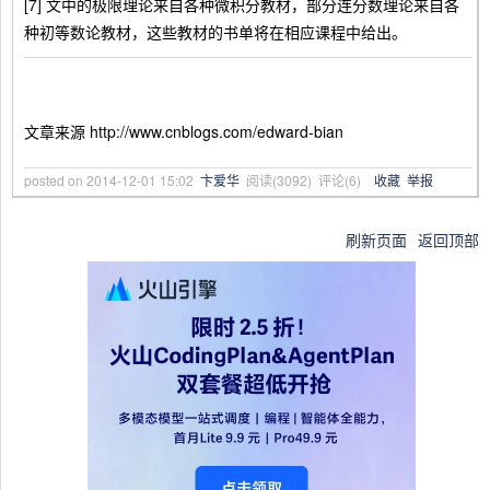
[7] 文中的极限理论来自各种微积分教材，部分连分数理论来自各
种初等数论教材，这些教材的书单将在相应课程中给出。
文章来源 http://www.cnblogs.com/edward-bian
posted on
2014-12-01 15:02
卞爱华
阅读(
3092
) 评论(
6
)
收藏
举报
刷新页面
返回顶部