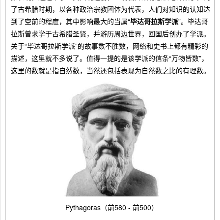
了古希腊时期，以各种政治宗教团体为代表，人们对知识的认知达
到了空前的程度，其中影响最大的当属“
毕达哥拉斯学派
”。毕达哥
拉斯曾求学于古希腊圣贤，并游历周边世界，回国后创办了学派。
关于“毕达哥拉斯学派”的故事数不胜数，网络和史书上都有精彩的
描述，这里就不多说了。值得一提的是该学派的信条“万物皆数”，
这里的数就是指自然数，当然还包括表现为自然数之比的有理数。
Pythagoras（前580 - 前500）