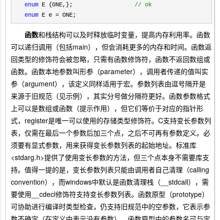
enum
 E {ONE,};                  
// 
ok
enum
 E e = ONE;
函数
和栈结构可以及时释放临时变量，提高内存利用率。函数
可以递归调用（包括main），但会消耗更多的内存和时间。函数返
回类型的修饰符会被忽略，只需有函数修饰符，函数不返回数组或
函数。函数本地参数叫形参（parameter），调用者传递的值叫实
参（argument），该定义同样适用于宏。参数列表由逗号隔开是
来源于旧规范（见示例），其实分号做分隔符更好。函数参数格式
上可以是数组或函数（提示作用），但它们等价于对应的指针形
式，register是唯一可以使用的存储类型修饰符。C支持变长参数列
表，仅需在最后一个参数后加三个点，之后不可再有参数定义。必
须要有显式参数，用来获得变长参数列表的起始地址。标准库
<stdarg.h>提供了使用变长参数的方法，但三个点本身不需要库支
持。值得一提的是，变长参数列表只能由调用者自己清理（calling
convention），而windows中默认是函数清理栈（__stdcall），需
要使用__cdecl修饰符支持变长参数列表。函数原型（prototype）
可协助进行编译时类型检查，仍支持旧规范中的空参数，它表示参
数不确定（在定义中表示没有参数）。函数原型中的参数名可与定