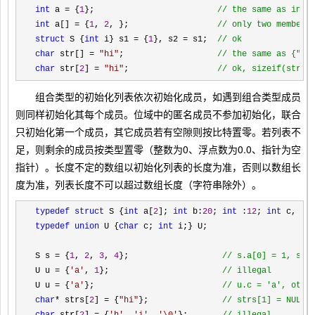
int
 a = {
1
};                         
//
 the same as int 
int
 a[] = {
1
, 
2
, };                  
//
 only two members
struct
 S {
int
 i} s1 = {
1
}, s2 = s1;  
//
 ok
char
 str[] = 
"
hi
"
;                   
//
 the same as {"hi
char
 str[
2
] = 
"
hi
"
;                  
//
 ok, sizeif(str) 
组合类型的初始化列表依次初始化成员，如遇到组合类型成员
则同样初始化其每个成员。位域中的匿名成员不参加初始化，联合
只初始化第一个成员，其它成员若有空隙则按比特置零。若列表不
足，则剩余的成员按类型置零（整数为0、浮点数为0.0、指针为空
指针）。长度不定的数组以初始化列表的长度为准，否则以数组长
度为准，列表长度不可以超过数组长度（字符串除外）。
typedef struct
 S {
int
 a[
2
]; 
int
 b:
20
; 
int
 :
12
; 
int
typedef union
 U {
char
 c; 
int
 i;} U;

S s 
= {
1
, 
2
, 
3
, 
4
};                   
//
 s.a[0] = 1, s.a
U u = {
'
a
'
, 
1
};                       
//
 illegal
U u = {
'
a
'
};                          
//
 u.c = 'a', othe
char
* strs[
2
] = {
"
hi
"
};               
//
 strs[1] = NULL