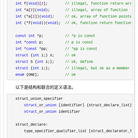
int
 f(
void
)[
2
];        
//
 illegal, function return array
int
 *a[
2
](
void
);       
//
 illegal, array of function
int
 (*a[
2
])(
void
);     
//
 ok, array of function pointer
int
 (*f(
void
))(
void
);  
//
 ok, function return function p
const
int
 *p;          
//
 *p is const
int
 *
const
 p;          
//
 p is const
int
 *
const
 *pp;        
//
 *pp is const
struct
 {
int
 i;} s;     
// 
ok
struct
 S {
int
 i;};     
//
 ok, define
struct
 {
int
 i;};       
// 
illegal, but ok as a member
enum
 {ONE};            
//
 ok
以下是结构和联合的定义语法。
struct_union_specifier

struct
_or_
union 
[identifier] {struct_declare_list}

struct
_or_
union 
identifier

struct_declare:

    type_specifier_qualifier_list [struct_declarator_list