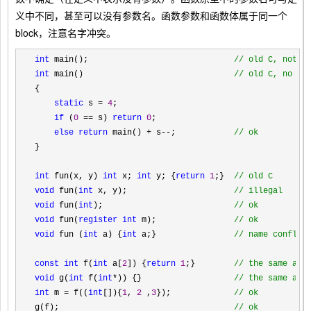
义中不同，甚至可以没有参数名。函数参数和函数体属于同一个
block，注意名字冲突。
int
 main();                              
// 
old C, not k
int
 main()                               
// 
old C, no pa
{

static
 s = 
4
;

if
 (
0
 == s) 
return
0
;

else
return
 main() + s--;            
// 
ok
}

int
 fun(x, y) 
int
 x; 
int
 y; {
return
1
;}  
//
 old C
void
 fun(
int
 x, y);                      
//
 illegal
void
 fun(
int
);                           
//
 ok
void
 fun(
register int
 m);                
//
 ok
void
 fun (
int
 a) {
int
 a;}                
//
 name conflic
const
int
 f(
int
 a[
2
]) {
return
1
;}        
//
 the same as 
void
 g(
int
 f(
int
*)) {}                   
//
 the same as 
int
 m = f((
int
[]){
1
, 
2
 ,
3
});             
// 
ok
g(f);                                    
// 
ok