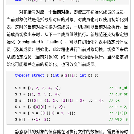
char
 str[
2
] = {
'
h
'
, 
'
i
'
, 
'
\0
'
};       
//
 illegal
一对花括号对应一个
当前对象
，即使正在初始化成员的成员，
当前对象仍然是花括号所对应的对象。对成员也可以使用初始化列
表，这时的当前对象切换为该成员，一切规则以当前对象执行。当
前成员切换出来时，从下一个成员继续执行。新规范还支持指定初
始化（designated initilization），可以在初始化列表中指定具体成
员（及其成员）初始化，此过程也进行当前对象切换，切换回来后
从被指定成员（当前对象的）的下一个成员继续执行。当然指定初
始化可能覆盖之前的初始化，也可改变当前成员。
typedef struct
 S {
int
 a[
2
][
2
]; 
int
 b} S;

S s 
= {
1
, 
2
, 
3
, 
4
, 
5
};                       
//
 cur_obj 
S s = {{
1
, 
2
, 
3
,}, 
4
};                       
//
 cur_obj 
S s = {{[
0
] = {
1
, 
2
}, [
1
][
1
] = 
3
}, .b = 
4
};  
// 
ok
S s = {.a[
0
][
0
] = 
1
, 
2
};                     
//
 b = 2, c
S s = {.a = {[
0
][
0
] = 
1
, 
2
}};                
//
 a[1][0] 
S w[] = {{
1
}, 
2
};                            
//
 w[0].a[0
静态存储的对象的值存储在可执行文件的数据区，需要编译时