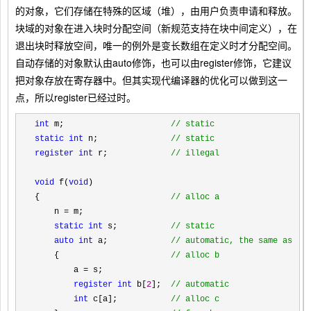
的对象，它们存储在特殊的区域（堆），由用户负责申请和释放。
块域的对象在进入块时分配空间（新规范支持在块中间定义），在
退出块时释放空间，唯一的例外是变长数组在定义时才分配空间。
自动存储的对象默认由auto修饰，也可以由register修饰，它建议
把对象存放在寄存器中。但其实现代编译器的优化可以做到这一
点，所以register已经过时。
int
 m;                      
//
 static
static
int
 n;               
//
 static
register int
 r;             
//
 illegal
void
 f(
void
)

{                           
//
 alloc a
    n =
 m;

static
int
 s;           
//
 static
auto int
 a;             
//
 automatic, the same as in
    {                       
//
 alloc b
        a =
 s;

register int
 b[
2
];  
//
 automatic
int
 c[a];           
//
 alloc c