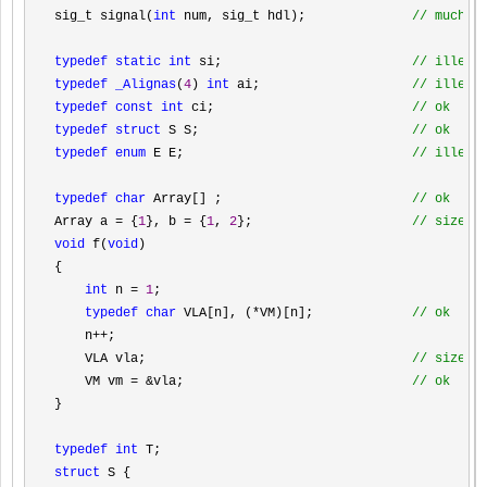
sig_t signal(
int
 num, sig_t hdl);              
//
 much m
typedef static
int
 si;                         
//
 illega
typedef _Alignas
(
4
) 
int
 ai;                    
// 
illega
typedef const
int
 ci;                          
// 
ok
typedef struct
 S S;                            
//
 ok
typedef enum
 E E;                              
//
 illega
typedef char
 Array[] ;                         
//
 ok
Array a = {
1
}, b = {
1
, 
2
};                     
// 
sizeof
void
 f(
void
)

{

int
 n = 
1
;

typedef char
 VLA[n], (*VM)[n];             
// 
ok
    n++
;

    VLA vla;                                   
//
 sizeof
    VM vm = &vla;                              
// 
ok
}

typedef int
struct
 S {
