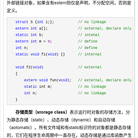
外部链接对象，如果含有extern则仅是声明，不分配空间，否则是
定义。
struct
 S {
int
 i;};           
//
 no linkage
extern
int
 a[];              
//
 external, declare only
static
int
 b;                
//
 intenal
extern
int
 m = 
0
;            
//
 define
int
 n;                       
//
 define
static
void
 f1(
void
) {}      
//
 internal
void
 f2(
void
)                
//
 external
    extern
void
 fun(
void
);   
//
 external, declare only
    static
 int m;            
//
 no linkage
    int
 n;                   
//
 no linkage
}
存储类型（storage class）
表示运行时对象的存储方法，分
为静态存储（static）、动态存储（dynamic）和自动存储
（aotomatic）。所有文件域和有static标识符的对象都是静态存储
的，它们在程序生命周期中一直存在。动态存储是通过库函数产生