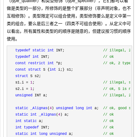
（type_qualifier）和类型修饰（type_specifier），它们都可以看
做是类型的一部分，所修饰的是整个扩展部分（非声明对象，也不
互相修饰）。类型限定可以组合使用，类型修饰要么是定义中第一
类的组合，要么是后三者之一（四类不可组合使用）。从定义中可
以看出，所有属性和类型的的顺序是随意的，但建议按习惯的顺序
使用。
typedef static
int
 INT;                  
// 
illegal, 2 s
typedef int
 INT;                         
//
 ok
const restrict 
int
 *p;                   
// 
ok, 2 type_q
const
struct
 S {
int
struct
 S s2;

s1.i 
= 
1
;                                
// 
illegal, s1 
s2.i = 
1
;                                
//
 ok, S is not
unsigned
 INT a;                          
//
 illegal, 2 t
static _Alignas
(
4
) 
unsigned long
int
 a;  
//
 ok, good sty
static
int _Alignas
(
4
) a;                
// 
ok
int
static
 a;                            
// 
ok
int typedef
 INT;                         
// 
ok
static
int
long unsigned
 a;              
//
 ok