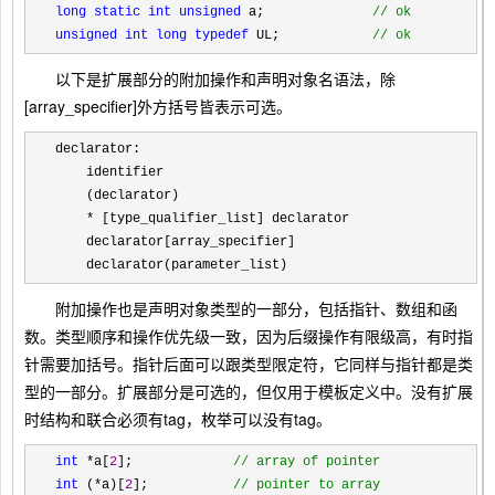
long
static
int unsigned
 a;              
//
 ok
unsigned int
long typedef
 UL;            
//
 ok
以下是扩展部分的附加操作和声明对象名语法，除
[array_specifier]外方括号皆表示可选。
declarator:

    identifier

    (declarator)

*
 [type_qualifier_list] declarator

    declarator[array_specifier]

    declarator(parameter_list)
附加操作也是声明对象类型的一部分，包括指针、数组和函
数。类型顺序和操作优先级一致，因为后缀操作有限级高，有时指
针需要加括号。指针后面可以跟类型限定符，它同样与指针都是类
型的一部分。扩展部分是可选的，但仅用于模板定义中。没有扩展
时结构和联合必须有tag，枚举可以没有tag。
int
 *a[
2
];             
//
 array of pointer
int
 (*a)[
2
];           
//
 pointer to array