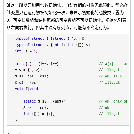
确定，所以只能用常数初始化，自动存储的对象无此限制。静态存
储变量只在运行初被初始化一次，未显示初始化的也按类型置为
0。可变长数组和结构尾部的可变数组不可以初始化。初始化列表
从左向右执行，但其中没有序列点，可能有不确定行为。
typedef struct
 S {
struct
 S *
typedef struct
 V {
int
 i; 
int
int
  i = 
1
;

int
 a[
2
] = {i++, i++};                  
//
 a[1] = 1 or 2
V v = {
1
, 
2
};                           
//
 illegal
S s1, *ps = &s1;                        
//
 ok, s1.p = NU
S s2 = {ps};                            
//
 illegal
void
 f(
void
)

{

static
 S s3 = {&s3};                
//
 ok, only once
    S s4 = {ps};                        
//
 ok
int
 a[i] = {
1
};                     
//
 illegal
}