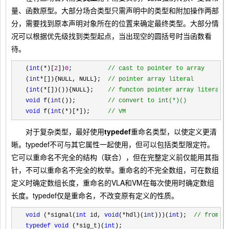
量、函数原型。大部分场合类型只需声明中的类型和附加操作两部
分，需要找到原本声明对象所在的位置来确定最终类型。大部分情
况可以根据优先级找到类型起点，当出现空的圆括号时当函数看
待。
(
int
(*)[
2
])
0
;          
//
 cast to pointer to array
(
int
*[]){NULL, NULL};  
//
 pointer array literal
(
int
(*[])()){NULL};    
//
 functon pointer array literal 
void
 f(
int
());         
//
 convert to int(*)()
void
 f(
int
(*)[*]);     
//
 VM
对于复杂类型，最好使用
typedef
重命名类型，以使定义更清
晰。typedef不可与其它属性一起使用，但可以包括类型限定符。
它可以重命名不完全的结构（联合），但在完整定义前仅能用其指
针，不可以重命名不完全的枚举。重命名的不完全数组，可在数组
定义时确定数组长度，重命名的VLA和VM在每次使用时确定数组
长度。typedef仅是重命名，不改变原有定义的性质。
void
 (*signal(
int
 id, 
void
(*hdl)(
int
)))(
int
);  
//
 from <
typedef void
 (*sig_t)(
int
);
