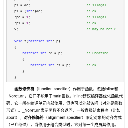
pi = &c;                            
//
 illegal
pi = (
int
*)&c;                      
// 
ok
*pc = 
1
;                            
//
 illegal
*pi = 
1
;                            
//
 ok
v;                                  
//
 may be not 0
void
 f(
restrict int
*
 p)

{

restrict int
 *q = p;            
// 
undefind
    {

restrict int
 *s = p;        
// 
ok
    }

}
函数修饰符
（function specifier）作用于函数，包括inline和
_Noreturn，它们不能用于main函数。inline建议编译器优化函数代
码，它一般在编译单元内部使用，但也可以外部访问（对外是函数
形式）。_Noreturn表示函数不会返回，一般直接结束程序（比如
abort）。
对齐修饰符
（alignment specifier）限定对象的对齐方式
（已介绍过），当作用于组合类型时，它对每一个成员其作用。