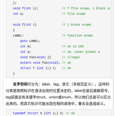
void
 f(
int
 i);             
//
 f file scope, i block scop
int
 a;                     
//
 file scope
void
 f(
int
 i)              
//
 i block scope
{

LABEL:                     
//
 function scope
goto
 LABEL;

int
 m;                 
//
 ok in C99
int
 a;                 
//
 ok, cover global a
void
 fun(
void
) {}      
//
 illegal
extern
void
 fun(
void
); 
//
 ok
struct
 T {
int
 i;} t;   
//
 ok
}
名字空间
可分为：label、tag、其它（非规范定义）。这样的
分类是按照标识在语法出现的位置决定的，label总是后面跟冒号，
tag前面总有关键字struct、union或enum，所以他们总是可以区分
出来的。而其它标识可能出现在相同语境中，重名会造成歧义。
typedef struct
 S {
int
 i;} S; 
// 
ok