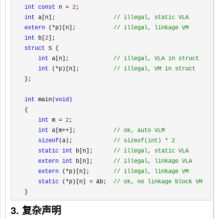
int
const
 n = 
2
int
 a[n];                 
//
 illegal, static VLA
extern
 (*p)[n];           
//
 illegal, linkage VM
int
 b[
2
struct
 S {

int
 a[n];             
//
 illegal, VLA in struct
int
 (*p)[n];          
//
 illegal, VM in struct
};

int
 main(
void
)

{

int
 m = 
2
;

int
 a[m++];           
//
 ok, auto VLM
sizeof
(a);            
//
 sizeof(int) * 2
static
int
 b[n];      
//
 illegal, static VLA
extern
int
 b[n];      
//
 illegal, linkage VLA
extern
 (*p)[n];       
//
 illegal, linkage VM
static
 (*p)[n] = &b;  
//
 ok, no linkage block VM
}
3. 复杂声明