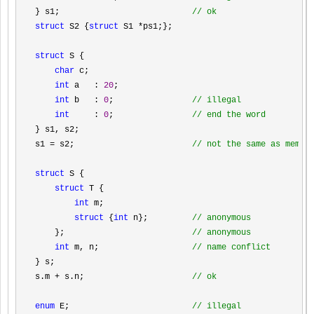
} s1;                           
//
 ok
struct
 S2 {
struct
 S1 *
ps1;};

struct
 S {

char
 c;

int
 a   : 
20
;

int
 b   : 
0
;                
// 
illegal
int     
: 
0
;                
//
 end the word
} s1, s2;

s1 
= s2;                        
//
 not the same as memcp
struct
 S {

struct
 T {

int
 m;

struct
 {
int
 n};         
// 
anonymous
    };                          
// 
anonymous
int
 m, n;                   
// 
name conflict
} s;

s.m 
+ s.n;                      
// 
ok
enum
 E;                         
//
 illegal