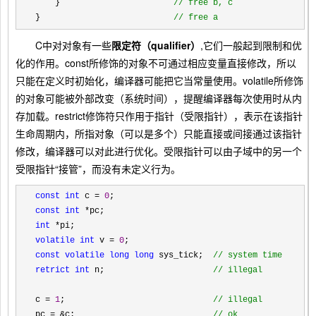
    }                       
//
 free b, c
}                           
//
 free a
C中对对象有一些
限定符（qualifier）
,它们一般起到限制和优
化的作用。const所修饰的对象不可通过相应变量直接修改，所以
只能在定义时初始化，编译器可能把它当常量使用。volatile所修饰
的对象可能被外部改变（系统时间），提醒编译器每次使用时从内
存加载。restrict修饰符只作用于指针（受限指针），表示在该指针
生命周期内，所指对象（可以是多个）只能直接或间接通过该指针
修改，编译器可以对此进行优化。受限指针可以由子域中的另一个
受限指针“接管”，而没有未定义行为。
const
int
 c = 
0
const
int
 *
int
 *
volatile
int
 v = 
0
const
volatile
long
long
 sys_tick;  
// 
system time
retrict int
 n;                      
// 
illegal
c 
= 
1
;                              
// 
illegal
pc = &c;                            
// 
ok