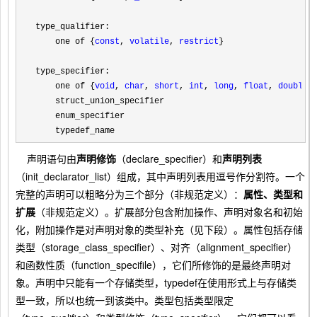
type_qualifier:

    one of {
const
, 
volatile
, 
restrict
}
type_specifier:

    one of {
void
, 
char
, 
short
, 
int
, 
long
, 
float
, 
double
,
    struct_union_specifier

    enum_specifier

    typedef_name
声明语句由
声明修饰
（declare_specifier）和
声明列表
（init_declarator_list）组成，其中声明列表用逗号作分割符。一个
完整的声明可以粗略分为三个部分（非规范定义）：
属性、类型和
扩展
（非规范定义）。扩展部分包含附加操作、声明对象名和初始
化，附加操作是对声明对象的类型补充（见下段）。属性包括存储
类型（storage_class_specifier）、对齐（alignment_specifier）
和函数性质（function_specifile），它们所修饰的是最终声明对
象。声明中只能有一个存储类型，typedef在使用形式上与存储类
型一致，所以也统一到该类中。类型包括类型限定