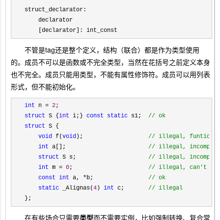
struct_declarator:

    declarator

    [declarator]: 
int_const
不管是tag还是整个定义，结构（联合）都是作为类型使用
的。成员不可以是函数或不完全类型，当然在花括号之前定义本身
也不完全。成员只能用类型，不能有属性修饰符。成员可以用列表
形式，但不能初始化。
int
 n = 
2
struct
 S {
int
 i;} 
const
static
 s1;  
//
 ok
struct
 S {

void
 f(
void
);                   
// 
illegal, funtion 
int
 a[];                        
// 
illegal, incomple
struct
 S s;                     
// 
illegal, incomple
int
 m = 
0
;                      
// 
illegal, can't in
const
int
 a, *b;                
//
 ok
static
 _Alignas(
4
) 
int
 c;       
//
 illegal
};
在有些场合只需要
类型
而不需要实例，比如强制转换、复合常