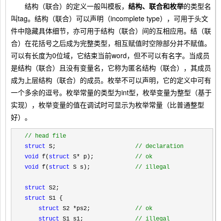
结构（联合）的定义一般叫模板，
结构、联合和枚举
的类型名
叫tag。结构（联合）可以声明（incomplete type），可用于头文
件中隐藏具体细节，亦可用于结构（联合）间的互相应用。结（联
合）在花括号之后成为完整类型，相互赋值时空隙部分并不赋值。
可以有长度为0位域，它结束当前word，但不可以有名字。当成员
是结构（联合）且没有变量名，它称为匿名结构（联合），其成员
成为上层结构（联合）的成员。枚举不可以声明，它的定义中可有
一个多余的逗号。枚举常量的类型为int型，枚举变量为整型（基于
实现），枚举变量的值在调试时可显示为枚举常量（比普通整型
好）。
//
 head file
struct
 S;                       
//
 declaration
void
 f(
struct
 S* p);            
// 
ok
void
 f(
struct
 S s);             
// 
illegal
struct
struct
 S1 {

struct
 S2 *ps2;             
// 
ok
struct
 S1 s1;               
//
 illegal