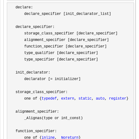
declare:

    declare_specifier [init_declarator_list]

declare_specifier:

    storage_class_specifier [declare_specifier]

    alignment_specifier [declare_specifier]

    function_specifier [declare_specifier]

    type_qualifier [declare_specifier]

    type_specifier [declare_specifier]

init_declarator:

    declarator [
=
 initializer]

storage_class_specifier:

    one of {
typedef
, 
extern
, 
static
, 
auto
, 
register
}
alignment_specifier:

    _Alignas(type or int_const
)
function_specifier:

    one of {
inline
, 
_Noreturn
}