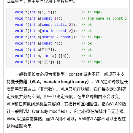
式或星号，其中星号仅用于函数原型。
void
 f(
int
 a[
1
, 
2
]);            
//
 illegal
void
 f(
int
 a[
const
2
]);         
//
 the same as const int
void
 f(
int
 a[
const
static
2
]);  
//
 ok
void
 f(
int
 a[
static
const
2
]);  
//
 ok
void
 f(
int
 a[
static
2
const
]);  
//
 illegal
void
 f(
int
 a[
const
 *]);         
//
 ok
void
 f(
int
 a[*][*]);            
//
 ok
void
 f(
int
 n, 
int
 a[n][n]);     
//
 ok
void
 f(
int
 a[*][*]) {}          
//
 illegal
一般数组长度必须为常整型，const变量也不行。新规范中支
持
变长数组（VLA，variable length arrary）
，VLA定义时数组长
度是整型表达式（非常数）。VLA只能在块域，它在每次定义时确
定长度并分配空间，但一旦确定长度，在生命周期内不会改变。
VLA和任何数组是类型兼容的，其指针可互相赋值。指向VLA的指
针一般叫VM（variably modified），它也必须在块域并且无连接。
VM可以是静态存储，而VLA则不可以，VM和VLA都不可以出现在
结构或联合里。