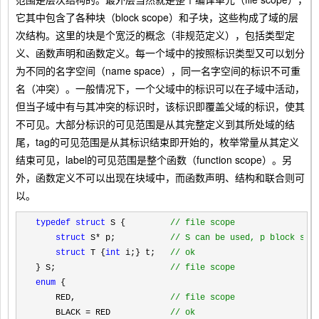
它其中包含了各种块（block scope）和子块，这些构成了域的层
次结构。这里的块是个宽泛的概念（非规范定义），包括类型定
义、函数声明和函数定义。每一个域中的按照标识类型又可以划分
为不同的名字空间（name space），同一名字空间的标识不可重
名（冲突）。一般情况下，一个父域中的标识可以在子域中活动，
但当子域中有与其冲突的标识时，该标识即覆盖父域的标识，使其
不可见。大部分标识的可见范围是从其完整定义到其所处域的结
尾，tag的可见范围是从其标识结束即开始的，枚举常量从其定义
结束可见，label的可见范围是整个函数（function scope）。另
外，函数定义不可以出现在块域中，而函数声明、结构和联合则可
以。
typedef struct
 S {         
//
 file scope
struct
 S* p;           
//
 S can be used, p block sco
struct
 T {
int
 i;} t;   
//
 ok
} S;                       
//
 file scope
enum
 {

    RED,                   
//
 file scope
    BLACK = RED            
//
 ok