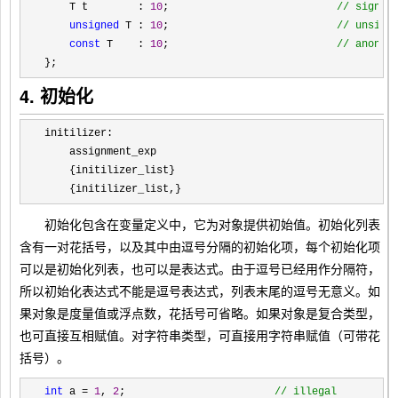
    T t        : 
10
;                           
//
 signed
unsigned
 T : 
10
;                           
//
 unsign
const
 T    : 
10
;                           
//
 anonym
};
4. 初始化
initilizer:

    assignment_exp

    {initilizer_list}

    {initilizer_list,}
初始化包含在变量定义中，它为对象提供初始值。初始化列表
含有一对花括号，以及其中由逗号分隔的初始化项，每个初始化项
可以是初始化列表，也可以是表达式。由于逗号已经用作分隔符，
所以初始化表达式不能是逗号表达式，列表末尾的逗号无意义。如
果对象是度量值或浮点数，花括号可省略。如果对象是复合类型，
也可直接互相赋值。对字符串类型，可直接用字符串赋值（可带花
括号）。
int
 a = 
1
, 
2
;                        
//
 illegal