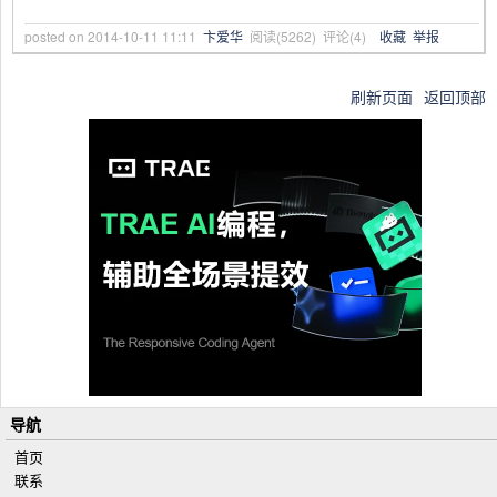
posted on
2014-10-11 11:11
卞爱华
阅读(
5262
) 评论(
4
)
收藏
举报
刷新页面
返回顶部
导航
首页
联系