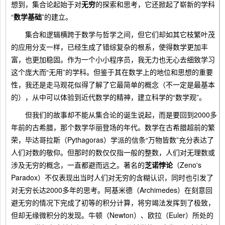
想到，集合论起始于对
无穷
的探索和思考，它还掀起了崭新的学科
“
数学基础
”的建立。
集合和逻辑横跨于数学与哲学之间，但它们却如其它枝繁叶茂
的应用分支一样，已经生成了错综复杂的根系，使得数学更加丰
富，也更加稳固。作为一个小小程序员，我无力也无心去细致学习
这个庞大而“无用”的学科。但鉴于其在数学上的地位和思想的重要
性，我还是走马观花似得了解了它最简单的概念（不一定是最基本
的），从中可以体验到近代数学的精神，建立科学的“数学观”。
但我们的故事却不能从集合论的诞生说起，而是要回到2000多
年前的古希腊，那个数学华丽登场的年代。数学在古希腊超前的繁
荣，毕达哥拉斯（Pythagoras）学派的信条“万物皆数”充分表达了
人们对数的敬仰。但那时的数仅仅指一般的整数，人们对无理数或
涉及无穷的概念，一直都避而远之。著名的
芝诺悖论
（Zeno's
Paradox）不仅表现出当时人们对无穷的含糊认识，同时也引发了
对无穷长达2000多年的思考。阿基米德（Archimedes）在刻意回
避无穷的情况下完成了初等的积分计算，将穷竭法发挥到了极致，
但却无缘微积分的发现。牛顿（Newton）、欧拉（Euler）所处的