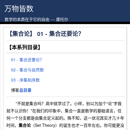
万物皆数
数学的本质在于它的自由 --- 康托尔
【集合论】 01 - 集合还要论？
【本系列目录】
01 - 集合还要论？
02 - 集合与自然数
03 - 序集和序数
博客
总目录
"不就是集合吗？高中就学过了。小样，别以为加个“论”字我
就不认识你！"在我们的印象中，集合一直是数学的基础语言，任
何一个分支都是由集合定义起的。殊不知，这一状况其实才几十年
时间，
集合论
（Set Theory）的诞生也才一百年左右。你可能更没