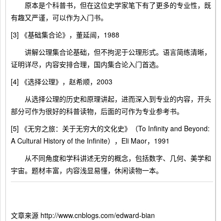
原本是个科普书，但在这位史学家笔下有了更多的专业性，既
有趣又严谨，可以作为入门书。
[3] 《基础集合论》，董延闿，1988
讲解公理集合论基础，但不拘泥于公理形式。语言简练清晰，
证明详尽，内容安排合理，国内集合论入门首选。
[4] 《选择公理》，赵希顺，2003
从选择公理的历史和原理讲起，进而深入到专业的内容，开头
部分可作为很好的科普读物，后面的可作为专业参考书。
[5] 《无穷之旅：关于无穷大的文化史》（To Infinity and Beyond:
A Cultural History of the Infinite），Eli Maor，1991
从不同角度和学科讲述无穷的概念，包括数字、几何、美学和
宇宙。题材丰富，内容浅显易懂，休闲读物一本。
文章来源 http://www.cnblogs.com/edward-bian