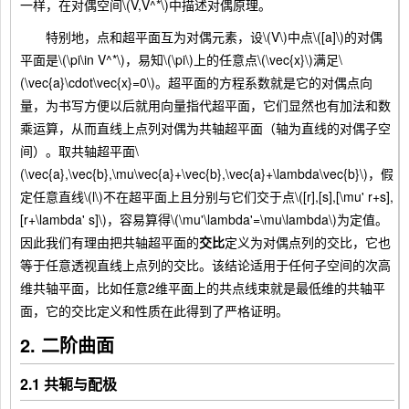
一样，在对偶空间\(V,V^*\)中描述对偶原理。
特别地，点和超平面互为对偶元素，设\(V\)中点\([a]\)的对偶
平面是\(\pi\in V^*\)，易知\(\pi\)上的任意点\(\vec{x}\)满足\
(\vec{a}\cdot\vec{x}=0\)。超平面的方程系数就是它的对偶点向
量，为书写方便以后就用向量指代超平面，它们显然也有加法和数
乘运算，从而直线上点列对偶为共轴超平面（轴为直线的对偶子空
间）。取共轴超平面\
(\vec{a},\vec{b},\mu\vec{a}+\vec{b},\vec{a}+\lambda\vec{b}\)，假
定任意直线\(l\)不在超平面上且分别与它们交于点\([r],[s],[\mu' r+s],
[r+\lambda' s]\)，容易算得\(\mu'\lambda'=\mu\lambda\)为定值。
因此我们有理由把共轴超平面的
交比
定义为对偶点列的交比，它也
等于任意透视直线上点列的交比。该结论适用于任何子空间的次高
维共轴平面，比如任意2维平面上的共点线束就是最低维的共轴平
面，它的交比定义和性质在此得到了严格证明。
2. 二阶曲面
2.1 共轭与配极