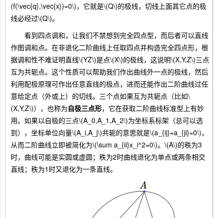
(f(\vec{q},\vec{x})=0\)，它就是\(Q\)的极线，切线上面其它点的极
线必经过\(Q\)。
看到四点调和，让我们不禁想到完全四点型，而后者可以直线
作图调和点。在非退化二阶曲线上任取四点并构造完全四点形，根
据调和性不难证明直线\(YZ\)是点\(X\)的极线，这说明\(X,Y,Z\)三点
互为共轭点。这个性质可以帮助我们作出曲线外一点的极线，然后
利用配极原理可作出任意直线的极点，进而还能作出二阶曲线过任
意给定点（外或上）的切线。三个点如果互为共轭点（比如\
(X,Y,Z\)），也称为
自极三点形
，它在获取二阶曲线标准型上有妙
用。如果以自极的三点\(A_0,A_1,A_2\)为坐标系标架（总可以选
到），坐标单位向量\(A_i,A_j\)共轭的意思就是\(a_{ij}=a_{ji}=0\)，
从而二阶曲线立即被简化为\(\sum a_{ii}x_i^2=0\)。\(A\)的秩为3
时，曲线可能是实圆或虚圆；秩为2时曲线退化为单点或两条相交
直线；秩为1时又退化为一条直线。