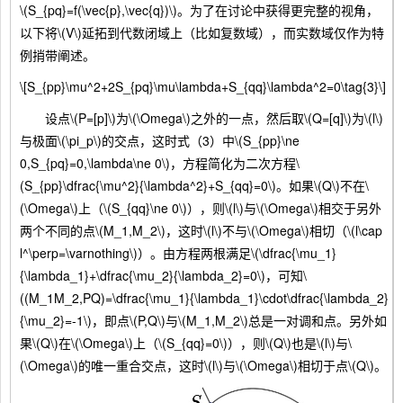
\(S_{pq}=f(\vec{p},\vec{q})\)。为了在讨论中获得更完整的视角，
以下将\(V\)延拓到代数闭域上（比如复数域），而实数域仅作为特
例捎带阐述。
\[S_{pp}\mu^2+2S_{pq}\mu\lambda+S_{qq}\lambda^2=0\tag{3}\]
设点\(P=[p]\)为\(\Omega\)之外的一点，然后取\(Q=[q]\)为\(l\)
与极面\(\pi_p\)的交点，这时式（3）中\(S_{pp}\ne
0,S_{pq}=0,\lambda\ne 0\)，方程简化为二次方程\
(S_{pp}\dfrac{\mu^2}{\lambda^2}+S_{qq}=0\)。如果\(Q\)不在\
(\Omega\)上（\(S_{qq}\ne 0\)），则\(l\)与\(\Omega\)相交于另外
两个不同的点\(M_1,M_2\)，这时\(l\)不与\(\Omega\)相切（\(l\cap
l^\perp=\varnothing\)）。由方程两根满足\(\dfrac{\mu_1}
{\lambda_1}+\dfrac{\mu_2}{\lambda_2}=0\)，可知\
((M_1M_2,PQ)=\dfrac{\mu_1}{\lambda_1}\cdot\dfrac{\lambda_2}
{\mu_2}=-1\)，即点\(P,Q\)与\(M_1,M_2\)总是一对调和点。另外如
果\(Q\)在\(\Omega\)上（\(S_{qq}=0\)），则\(Q\)也是\(l\)与\
(\Omega\)的唯一重合交点，这时\(l\)与\(\Omega\)相切于点\(Q\)。