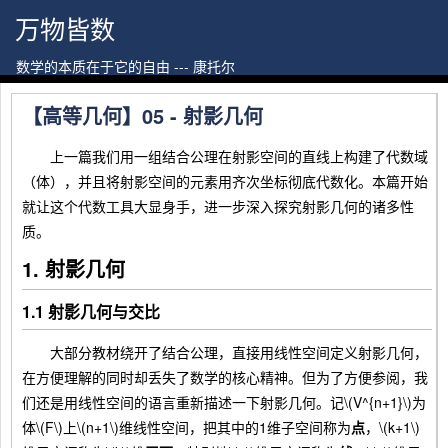
万物皆数
数学的本质在于它的自由 --- 康托尔
【高等几何】05 - 射影几何
上一篇我们用一组结合公理在射影空间的直线上构建了代数域
（体），并且将射影空间的元素用齐次坐标彻底代数化。本篇开始
就让这个代数工具大显身手，进一步深入探究射影几何的诸多性
质。
1. 射影几何
1.1 射影几何与交比
大部分教材绕开了结合公理，直接用线性空间定义射影几何，
在方便理解的同时却丢失了数学的核心精神。但为了方便参阅，我
们还是用线性空间的语言重新描述一下射影几何。记\(V^{n+1}\)为
体\(F\)上\(n+1\)维线性空间，把其中的1维子空间称为
点
，\(k+1\)