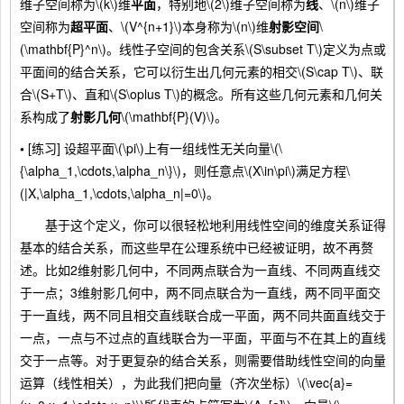
维子空间称为\(k\)维
平面
，特别地\(2\)维子空间称为
线
、\(n\)维子
空间称为
超平面
、\(V^{n+1}\)本身称为\(n\)维
射影空间
\
(\mathbf{P}^n\)。线性子空间的包含关系\(S\subset T\)定义为点或
平面间的结合关系，它可以衍生出几何元素的相交\(S\cap T\)、联
合\(S+T\)、直和\(S\oplus T\)的概念。所有这些几何元素和几何关
系构成了
射影几何
\(\mathbf{P}(V)\)。
•
[练习] 设超平面\(\pi\)上有一组线性无关向量\(\
{\alpha_1,\cdots,\alpha_n\}\)，则任意点\(X\in\pi\)满足方程\
(|X,\alpha_1,\cdots,\alpha_n|=0\)。
基于这个定义，你可以很轻松地利用线性空间的维度关系证得
基本的结合关系，而这些早在公理系统中已经被证明，故不再赘
述。比如2维射影几何中，不同两点联合为一直线、不同两直线交
于一点；3维射影几何中，两不同点联合为一直线，两不同平面交
于一直线，两不同且相交直线联合成一平面，两不同共面直线交于
一点，一点与不过点的直线联合为一平面，平面与不在其上的直线
交于一点等。对于更复杂的结合关系，则需要借助线性空间的向量
运算（线性相关），为此我们把向量（齐次坐标）\(\vec{a}=