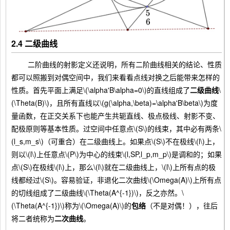
2.4 二级曲线
二阶曲线的射影定义还说明，所有二阶曲线相关的结论、性质
都可以照搬到对偶空间中，我们来看看点线对换之后能带来怎样的
性质。首先平面上满足\(\alpha'B\alpha=0\)的直线组成了
二级曲线
\
(\Theta(B)\)，且所有直线以\(g(\alpha,\beta)=\alpha'B\beta\)为度
量函数，在正交关系下也能产生共轭直线、极点极线、射影不变、
配极原则等基本性质。过空间中任意点\(S\)的线束，其中必有两条\
(l_s,m_s\)（可重合）在二级曲线上。如果点\(S\)不在极线\(l\)上，
则以\(l\)上任意点\(P\)为中心的线束\(l,SP,l_p,m_p\)是调和的；如果
点\(S\)在极线\(l\)上，那么\(l\)就在二级曲线上，\(l\)上所有点的极
线都经过\(S\)。容易验证，非退化二次曲线\(\Omega(A)\)上所有点
的切线组成了二级曲线\(\Theta(A^{-1})\)，反之亦然。\
(\Theta(A^{-1})\)称为\(\Omega(A)\)的
包络
（不是对偶！），往后
将二者统称为
二次曲线
。