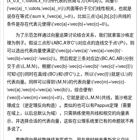
(x_0,x_1,\cdots,x_n)\)所代表的点简写为\(A=[a]\)。向量\(\
{\vec{a}_1,\cdots,\vec{a}_n\}\)共面等价于它们线性相关，也就是
说存在等式\(\sum k_i\vec{a}_i=0\)，比如三点\([a],[b],[c]\)共线的
条件是存在代表元使得\(\vec{a}+\vec{b}+\vec{c}=0\)。
为了示范怎样通过向量运算讨论结合关系，我们就拿笛沙格定
理为例子。假设三点形\(ABC,A'B'C'\)对应点的连线交于点\(P\)，则
可以选出代表向量使满足\(\vec{p}=\vec{a}'-\vec{a}=\vec{b}'-
\vec{b}=\vec{c}'-\vec{c}\)。然后假定三条对应边\(BC,AC,AB\)分别
交于点\(L,M,N\)，根据\(\vec{b}-\vec{c}=\vec{b}'-\vec{c}'=\vec{l}\)
可知\([l]\)同时在直线\(BC\)和\(B'C'\)上，所以\(\vec{l}\)就是\(L\)的
代表向量。同样可以得到\(M,N\)的代表向量\(\vec{m}=\vec{c}-
\vec{a},\vec{n}=\vec{a}-\vec{b}\)，综合便有\
(\vec{l}+\vec{m}+\vec{n}=0\)，它就是说\(L,M,N\)共线，笛沙格定
理成立（逆定理反向构造）。类似的也可以有Pappus定理（需要
在域上，以后总默认为域），只需熟练使用共线和相交的向量表
示、并选择合适的代表向量，这些在公理系统里已有的命题就不再
多说了。
要使得向量代数继续发挥威力，现在是时候来重新定义交比