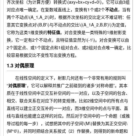
齐次坐标（为计算方便）转换式\(axy+bx+cy+d=0\)，它可以由3组
对应点唯一确定。在复数域直线上，变换有1个或2个
不动点
，当有
两个不动点\(A_1,A_2\)时，根据齐次坐标的交比定义不难证明：任
意其它变换点对\(B,B'\)与不动点的交比\((A_1A_2,B,B')\)为定值，
它称为这类1维变换的
特征值
。对合变换是一类特殊的1维射影变
换，它一定有2个不动点，且特征值显然为\(-1\)。对合变换可以由
2个固定点、或1个固定点和1组对合点、或2组对合点唯一确定，比
较容易根据交比不变性写出变换方程。
1.3 对偶原理
在线性空间的定义下，射影几何还有一个非常有用的规则叫
“
对偶原理
”，它可以解释并推广之前碰到的诸多“对称命题”。其本
质在于线性空间中正交互补空间的一一对应，以及子空间的包含、
相交、联合关系在对应下的转变规律。比如2维空间中的所有点与
直线可以建立正交互补的一一对应，而3维空间中的点与平面、直
线与直线也能建立这样的对应。然后对于空间中的一个命题（或推
导过程的每一步），试想把其中的子空间\(M\)替换为其正交空间\
(M^0\)，并同时把结合关系按式（2）作替换，则得到的新命题和