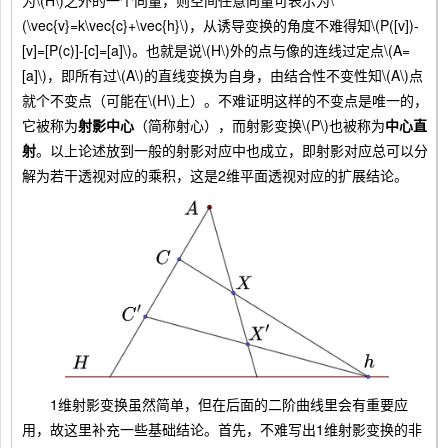
(\vec{v}=k\vec{c}+\vec{h}\)，从诱导变换的角度不难得知\(P([v])-
[v]=[P(c)]-[c]=[a]\)。也就是说\(H\)外的点与像的连线过定点\(A=
[a]\)，即所有过\(A\)的直线变换为自身，由结合性不变性知\(A\)点
就个不变点（可能在\(H\)上）。不难证明这样的不变点是唯一的，
它被称为
射影中心
（简称射心），而射影变换\(P\)也被称为
中心直
射
。以上论述放到一般的射影对应中也成立，即射影对应总可以分
解为若干透视对应的乘积，这是2维平面透视对应的扩展结论。
1维射影变换虽然简单，但在后面的二阶曲线里会有重要应
用，故这里补充一些基础结论。首先，不难写出1维射影变换的非