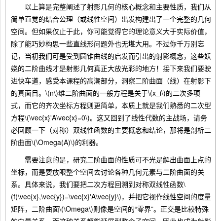
以上算是完整阐述了射影几何的核心概念和主要性质，我们从
简单直觉的结合公理（或线性空间）出发构建出了一个完整的几何
空间。但如果仅止于此，你可能觉得它的理论意义大于实际价值，
除了能巧妙构思一些直线形问题外也无堪大用。不过你千万别忘
记，当初我们可是受到圆锥曲线的启发而引出的射影概念，这些妖
娆的二阶曲线才是射影几何真正大放光彩的地方！接下来我们要驶
进快车道，感受本课程的高潮部分，洞察二阶曲面（线）在射影下
的真面目。\(n\)维二阶曲面的一般方程是关于\(x_i\)的二次多项
式，而它的齐次坐标方程则更简单，本质上就是我们熟悉的二次型
方程\(\vec{x}'A\vec{x}=0\)。这又回到了线性代数的主战场，请务
必回顾一下（对称）双线性函数的主要概念和结论，那将是剖析二
阶曲面\(\Omega(A)\)的利器。
需要注意的是，研究二阶曲面的性质可不光是解出曲面上点的
坐标，而是要放眼整个空间去讨论各种几何元素与二阶曲面的关
系。具体来说，我们要把二次方程回溯到对称双线性函数\
(f(\vec{x},\vec{y})=\vec{x}'A\vec{y}\)，并把它视作线性空间的度量
矩阵，二阶曲面\(\Omega\)则像是空间的“零界”。正交是比较特殊
的向量关系，而这种关系都能延展到整个子空间，因此也成为射影