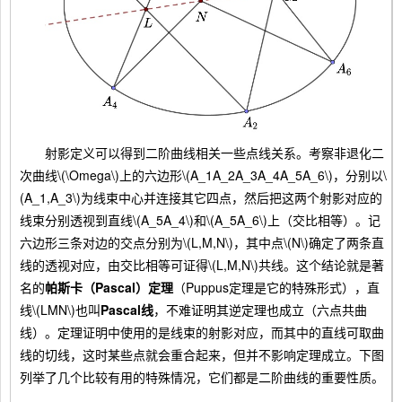
射影定义可以得到二阶曲线相关一些点线关系。考察非退化二
次曲线\(\Omega\)上的六边形\(A_1A_2A_3A_4A_5A_6\)，分别以\
(A_1,A_3\)为线束中心并连接其它四点，然后把这两个射影对应的
线束分别透视到直线\(A_5A_4\)和\(A_5A_6\)上（交比相等）。记
六边形三条对边的交点分别为\(L,M,N\)，其中点\(N\)确定了两条直
线的透视对应，由交比相等可证得\(L,M,N\)共线。这个结论就是著
名的
帕斯卡（Pascal）定理
（Puppus定理是它的特殊形式），直
线\(LMN\)也叫
Pascal线
，不难证明其逆定理也成立（六点共曲
线）。定理证明中使用的是线束的射影对应，而其中的直线可取曲
线的切线，这时某些点就会重合起来，但并不影响定理成立。下图
列举了几个比较有用的特殊情况，它们都是二阶曲线的重要性质。