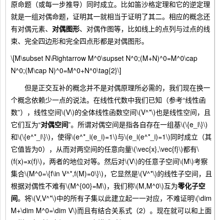
原命题（或每一步推导）同时成立。比如笛沙格定理和它的逆定理
就是一组对偶命题，证明其一就相当于证明了其二。相应的概念还
有对偶元素、
对偶图形
、对偶作图等，比如线上的点列与过点的线
束、完全四边形和完全四点形都是对偶图形。
\[M\subset N\Rightarrow M^0\supset N^0;(M+N)^0=M^0\cap
N^0;(M\cap N)^0=M^0+N^0\tag{2}\]
但是正交互补的概念并不是对偶原理所必需的，我们现在换一
个概念依赖少一点的说法。在线性代数中我们已知（参考“线性函
数”），线性空间\(V\)的全体线性函数空间\(V^*\)也是线性空间，且
它们互为“
对偶空间
”。所谓对偶空间是指各自存在一组基\(\{e_i\}\)
和\(\{e^*_i\}\)，使得\(e^*_i(e_i)=1\)与\(e_i(e^*_i)=1\)同时成立（其
它值皆为0），从而对两空间的任意向量\(\vec{x},\vec{f}\)都有\
(f(x)=x(f)\)，两者的地位对等。然后对\(V\)的任意子空间\(M\)考察
集合\(M^0=\{f\in V^*,f(M)=0\}\)，它显然是\(V^*\)的线性子空间，且
根据对偶性不难有\(M^{00}=M\)，我们称\(M,M^0\)互为
零化子空
间
。将\(V,V^*\)中的所有子集以此建立起一一对应，不难证明\(\dim
M+\dim M^0=\dim V\)而且有结合关系式（2）。现在就可以和上面