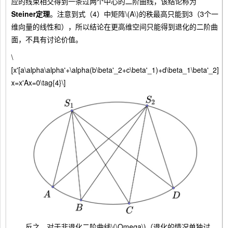
应的线束相交得到一条过两个中心的二阶曲线，该结论称为
Steiner定理
。注意到式（4）中矩阵\(A\)的秩最高只能到3（3个一
维向量的线性和），所以结论在更高维空间只能得到退化的二阶曲
面，不具有讨论价值。
\
[x'[a\alpha\alpha'+\alpha(b\beta'_2+c\beta'_1)+d\beta_1\beta'_2]
x=x'Ax=0\tag{4}\]
反之，对于非退化二阶曲线\(\Omega\)（退化的情况单独讨