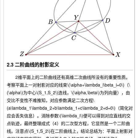
2.3 二阶曲线的射影定义
2维平面上的二阶曲线还有高维二次曲线所没有的重要性质。
考察平面上一对射影对应的线束\(\alpha+\lambda_i\beta_i=0\)（\
(\alpha\)为中心\(S_1,S_2\)连线，\(\alpha,\beta\)为列向量），由
交比不变性不难推知，对应参数满足二次方程\
(a\lambda_1\lambda_2+b\lambda_1+c\lambda_2+d=0\)（简化对
应会丢失信息）。消除参数\(\lambda_i\)便可以得到对应直线的交
点轨迹，最终整理成式（4）的二次型方程，它显然是一个二阶曲
线。注意点\(S_1,S_2\)在二阶曲线上，结论总结为：平面上射影对