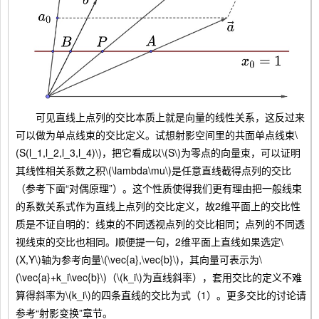
可见直线上点列的交比本质上就是向量的线性关系，这反过来
可以做为单点线束的交比定义。试想射影空间里的共面单点线束\
(S(l_1,l_2,l_3,l_4)\)，把它看成以\(S\)为零点的向量束，可以证明
其线性相关系数之积\(\lambda\mu\)是任意直线截得点列的交比
（参考下面“对偶原理”）。这个性质使得我们更有理由把一般线束
的系数关系式作为直线上点列的交比定义，故2维平面上的交比性
质是不证自明的：线束的不同透视点列的交比相同；点列的不同透
视线束的交比也相同。顺便提一句，2维平面上直线如果选定\
(X,Y\)轴为参考向量\(\vec{a},\vec{b}\)，其向量可表示为\
(\vec{a}+k_i\vec{b}\)（\(k_i\)为直线斜率），套用交比的定义不难
算得斜率为\(k_i\)的四条直线的交比为式（1）。更多交比的讨论请
参考“射影变换”章节。