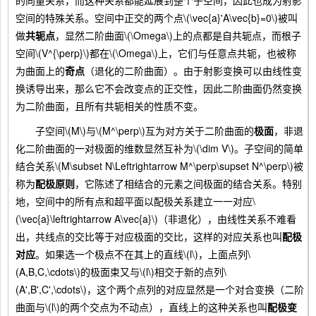
空间的特殊关系。空间中正交的两个点\(\vec{a}'A\vec{b}=0\)被叫
做
共轭点
，显然二阶曲面\(\Omega\)上的点都是自共轭点，而根子
空间\(V^{\perp}\)都在\(\Omega\)上，它们与任意点共轭，也被称
为曲面上的
奇点
（退化的二阶曲面）。由于射影变换可以由线性变
换诱导出来，那么它不会改变点的正交性，因此二阶曲面仍然变换
为二阶曲面，且所有共轭相关的性质不变。
子空间\(M\)与\(M^\perp\)互为对方关于二阶曲面的
极面
，非退
化二阶曲面的一对极面的维数显然互补为\(\dim V\)。子空间的简单
结合关系\(M\subset N\Leftrightarrow M^\perp\supset N^\perp\)被
称为
配极原则
，它陈述了相结合的元素之间极面的结合关系。特别
地，空间中的所有点和超平面以配极关系建立一一对应\
(\vec{a}\leftrightarrow A\vec{a}\)（非退化），由线性关系不难看
出，共线点的交比等于对应极面的交比，这样的对应关系也叫
配极
对应
。如果选一个极点不在其上的直线\(l\)，上面点列\
(A,B,C,\cdots\)的极面束又与\(l\)相交于新的点列\
(A',B',C',\cdots\)，这个两个点列的对应显然是一个对合变换（二阶
曲面与\(l\)的两个交点为不动点），直线上的这种关系也叫
配极变