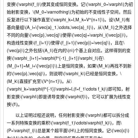
变换\(\varphi(f_i)\)使其变成恒同变换。记\(\varphi_0=\varphi\)为初
始射影变换，\(M_0=\varnothing\)为初始的不变线性子空间，然后
反复进行以下操作直至\(\varphi_k=I,M_k=V^{n+1}\)。设\(M_i\)有
基向量组\(A_i=\{\vec{a}_1,\cdots,\vec{a}_i\}\)，从\(M_i\)之外选择
不同的向量\(\vec{p},\vec{q}\)使得\(\vec{q}=\varphi_i(\vec{p})\)，
构造线性变换\(f_{i+1}\)使得\(f_{i+1}(\vec{p})=\vec{q}\)，且在\
(\vec{p}\)之外包括\(A_i\)在内的\(n\)个基上自对应。这样得到的变
换\(\varphi_{i+1}=\varphi(f^{-1}_{i+1})\varphi_i\)在\
(M_{i+1}=M_i+\{\vec{p}\}\)上是恒同变换，如果\(M_k\)再找不到新
的\(\vec{p},\vec{q}\)，则说明\(\varphi_k\)已经是恒同变换，\
(M_k\)直接扩充至\(V^{n+1}\)。从\
(\varphi_k=\varphi(f^{-1})\varphi=I,(f=f_1\cdots f_k)\)即可知，射
影变换\(\varphi\)即是诱导变换\(\varphi(f)\)，它可以扩展为线性变
换\(f\)。
以上证明过程还说明，任何射影变换\(\varphi\)都可以拆分成
一系列特殊变换的乘积\(\varphi(f_1)\cdots\varphi(f_k)\)，而\
(P=\varphi(f_i)\)总是某个超平面\(H\)上的恒同变换。记\(\vec{c}\)
为\(H\)之外的一个向量，则空间任意向量可表示为\