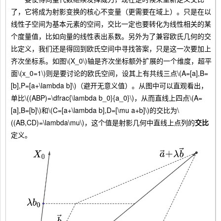
了，它将成为射影变换的核心不变量（更需要在域上）。只是在以
线性子空间为基本元素的空间，交比一定也要转化为线性相关的某
个度量值，比如向量的线性表出系数。另外为了兼容欧氏几何的交
比定义，我们还是得回到欧氏空间中寻找答案，只是这一次要加上
齐次坐标系。如图\(X_0\)轴是齐次坐标额外扩展的一个维度，超平
面\(x_0=1\)则是要讨论的欧氏空间，设其上有共线三点\(A=[a],B=
[b],P=[a+\lambda b]\)（避开无意义值）。从图中可以直观看出，
单比\((ABP)=\dfrac{\lambda b_0}{a_0}\)，从而直线上四点\(A=
[a],B=[b]\)和\(C=[a+\lambda b],D=[\mu a+b]\)的交比为\
((AB,CD)=\lambda\mu\)，这个值是射影几何中直线上点列的
交比
定义。