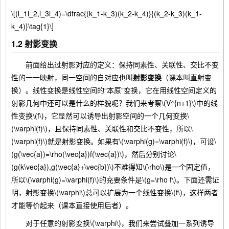
\[(l_1l_2,l_3l_4)=\dfrac{(k_1-k_3)(k_2-k_4)}{(k_2-k_3)(k_1-
k_4)}\tag{1}\]
1.2 射影变换
前面给出过射影对应的定义：保持同素性、关联性、交比不变
性的一一映射，同一空间的自对应也叫
射影变换
（课本叫直射变
换）。线性变换是线性空间的“本原”变换，它在用线性空间定义的
射影几何中还可以是什么的样貌呢？我们来考察\(V^{n+1}\)中的线
性变换\(f\)，它显然可以诱导出射影空间的一个几何变换\
(\varphi(f)\)，且保持同素性、关联性和交比不变性，所以\
(\varphi(f)\)就是射影变换。如果有\(\varphi(g)=\varphi(f)\)，可设\
(g(\vec{a})=\rho(\vec{a})f(\vec{a})\)，然后分别讨论\
(g(k\vec{a}),g(\vec{a}+\vec{b})\)不难得知\(\rho\)是一个固定值，
所以\(\varphi(g)=\varphi(f)\)的充要条件是\(g=\rho f\)。下面还需证
明，射影变换\(\varphi\)总可以扩展为一个线性变换\(f\)，这样两者
才能等价起来（课本直接使用后者）。
对于任意的射影变换\(\varphi\)，我们来尝试叠加一系列诱导