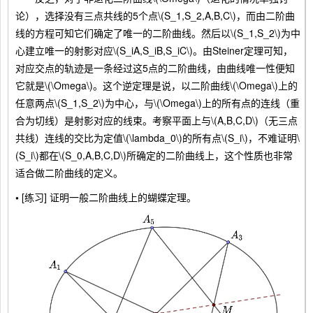
论），选择没有三点共线的5个点\(S_1,S_2,A,B,C\)，而由二阶曲
线的方程可知它们确定了唯一的二阶曲线。然后以\(S_1,S_2\)为中
心建立唯一的射影对应\(S_iA,S_iB,S_iC\)。由Steiner定理可知，
对应交点的轨迹是一条经过这5点的二阶曲线，由曲线唯一性便知
它就是\(\Omega\)。这个逆定理是说，以二阶曲线\(\Omega\)上的
任意两点\(S_1,S_2\)为中心，与\(\Omega\)上的所有点的连线（重
合为切线）是射影对应的线束。考察平面上与\(A,B,C,D\)（无三点
共线）连线的交比为定值\(\lambda_0\)的所有点\(S_i\)，不难证明\
(S_i\)都在\(S_0,A,B,C,D\)所确定的二阶曲线上，这个性质也非常
适合做二阶曲线的定义。
•
[练习] 证明一般二阶曲线上的蝴蝶定理。