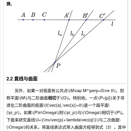
换
。
2.2 直线与曲面
另外，如果一对极面有公共点\(M\cap M^\perp=G\ne 0\)，则
称平面\(M\)与二阶曲面
相切
于\(G\)。特别地，一点\(P=[p]\)关于非
退化二阶曲面的极面\(f(\vec{a},\vec{x})=0\)是一个超平面\
(\pi_p\)，如果\(P\in\Omega\)则\(\pi_p\)与\(\Omega\)相切于\(P\)。
下面来研究直线\(l=\{\mu\vec{p}+\lambda\vec{q}\}\)与二次曲面\
(\Omega\)的关系，将直线表达式带入曲面方程得到式（3），其中