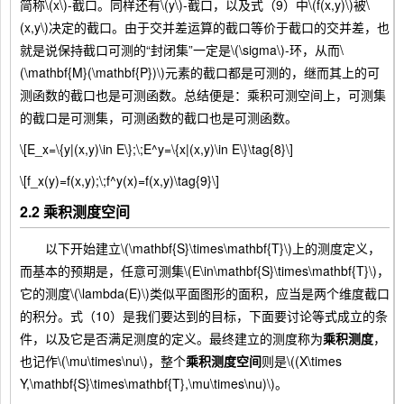
简称\(x\)-截口。同样还有\(y\)-截口，以及式（9）中\(f(x,y)\)被\
(x,y\)决定的截口。由于交并差运算的截口等价于截口的交并差，也
就是说保持截口可测的“封闭集”一定是\(\sigma\)-环，从而\
(\mathbf{M}(\mathbf{P})\)元素的截口都是可测的，继而其上的可
测函数的截口也是可测函数。总结便是：乘积可测空间上，可测集
的截口是可测集，可测函数的截口也是可测函数。
\[E_x=\{y|(x,y)\in E\};\;E^y=\{x|(x,y)\in E\}\tag{8}\]
\[f_x(y)=f(x,y);\;f^y(x)=f(x,y)\tag{9}\]
2.2 乘积测度空间
以下开始建立\(\mathbf{S}\times\mathbf{T}\)上的测度定义，
而基本的预期是，任意可测集\(E\in\mathbf{S}\times\mathbf{T}\)，
它的测度\(\lambda(E)\)类似平面图形的面积，应当是两个维度截口
的积分。式（10）是我们要达到的目标，下面要讨论等式成立的条
件，以及它是否满足测度的定义。最终建立的测度称为
乘积测度
，
也记作\(\mu\times\nu\)，整个
乘积测度空间
则是\((X\times
Y,\mathbf{S}\times\mathbf{T},\mu\times\nu)\)。