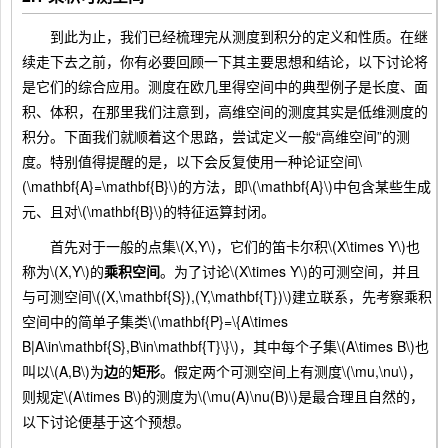
到此为止，我们已经梳理完从测度到积分的定义和性质。在继
续走下去之前，你有必要回顾一下其主要思想和结论，以下讨论将
是它们的综合应用。测度在欧几里得空间中的典型例子是长度、面
积、体积，在那里我们注意到，高维空间的测度其实是低维测度的
积分。下面我们就顺着这个思路，尝试定义一般“高维空间”的测
度。特别值得提醒的是，以下会反复使用一种论证空间\
(\mathbf{A}=\mathbf{B}\)的方法，即\(\mathbf{A}\)中包含某些生成
元、且对\(\mathbf{B}\)的特征运算封闭。
首先对于一般的点集\(X,Y\)，它们的笛卡尔积\(X\times Y\)也
称为\(X,Y\)的
乘积空间
。为了讨论\(X\times Y\)的可测空间，并且
与可测空间\((X,\mathbf{S}),(Y,\mathbf{T})\)建立联系，先考察乘积
空间中的简单子集类\(\mathbf{P}=\{A\times
B|A\in\mathbf{S},B\in\mathbf{T}\}\)，其中每个子集\(A\times B\)也
叫以\(A,B\)为
边
的
矩形
。假定两个可测空间上有测度\(\mu,\nu\)，
则规定\(A\times B\)的测度为\(\mu(A)\nu(B)\)是最合理且自然的，
以下讨论便基于这个预想。