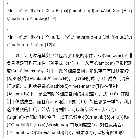
\
[\lim_{n\to\infty}\int_X\nu(E_{nx})\,\mathrm{d}\mu=\int_X\nu(E_x)
\,\mathrm{d}\mu\tag{11}\]
\
[\lim_{n\to\infty}\int_Y\mu(E_n^y)\,\mathrm{d}\nu=\int_Y\mu(E^y)
\,\mathrm{d}\nu\tag{12}\]
以上证明过程其实已经包含了测度的条件，即\(\lambda(E)\)非
负且满足可列可加性（利用式（11）），从而\(\lambda\)是乘积测
度\(\mu\times\nu\)。对于一般的测度空间，如果存在有限测度的\
(A,B\)使得\(E\subset A\times B\)，可以证明式（13）成立（请自
行论证）。也就是说\(\mathbf{S}\times\mathbf{T}\)在限制\
(A\times B\)下，是全有限的测度空间的乘积空间，式（10）在限
制下仍然成立，而且在不同限制下式（10）的值都是一样的。利用
这个受限的性质，并结合可列性，可以将结论进一步带到\
(\sigma\)-有限的测度空间。以下总假定\((X,\mathbf{S},\mu)\)和\
((Y,\mathbf{T},\nu)\)为\(\sigma\)-有限测度空间，对任意集合\
(E\in\mathbf{S}\times\mathbf{T}\)，如果\(E\)可以被有限矩形\