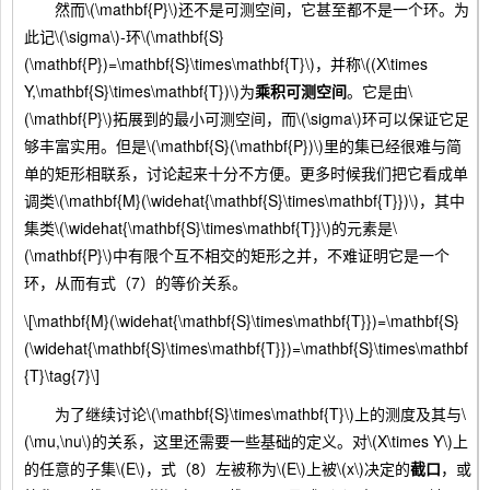
然而\(\mathbf{P}\)还不是可测空间，它甚至都不是一个环。为
此记\(\sigma\)-环\(\mathbf{S}
(\mathbf{P})=\mathbf{S}\times\mathbf{T}\)，并称\((X\times
Y,\mathbf{S}\times\mathbf{T})\)为
乘积可测空间
。它是由\
(\mathbf{P}\)拓展到的最小可测空间，而\(\sigma\)环可以保证它足
够丰富实用。但是\(\mathbf{S}(\mathbf{P})\)里的集已经很难与简
单的矩形相联系，讨论起来十分不方便。更多时候我们把它看成单
调类\(\mathbf{M}(\widehat{\mathbf{S}\times\mathbf{T}})\)，其中
集类\(\widehat{\mathbf{S}\times\mathbf{T}}\)的元素是\
(\mathbf{P}\)中有限个互不相交的矩形之并，不难证明它是一个
环，从而有式（7）的等价关系。
\[\mathbf{M}(\widehat{\mathbf{S}\times\mathbf{T}})=\mathbf{S}
(\widehat{\mathbf{S}\times\mathbf{T}})=\mathbf{S}\times\mathbf
{T}\tag{7}\]
为了继续讨论\(\mathbf{S}\times\mathbf{T}\)上的测度及其与\
(\mu,\nu\)的关系，这里还需要一些基础的定义。对\(X\times Y\)上
的任意的子集\(E\)，式（8）左被称为\(E\)上被\(x\)决定的
截口
，或