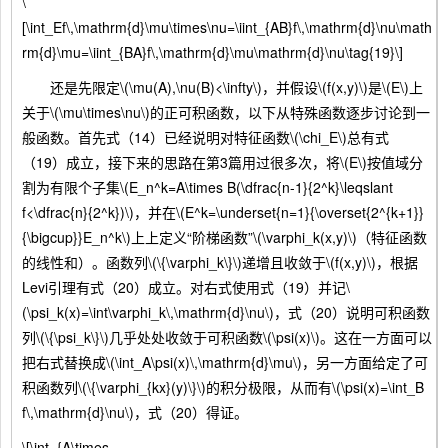
\
[\int_Ef\,\mathrm{d}\mu\times\nu=\iint_{AB}f\,\mathrm{d}\nu\math
rm{d}\mu=\iint_{BA}f\,\mathrm{d}\mu\mathrm{d}\nu\tag{19}\]
还是先限定\(\mu(A),\nu(B)<\infty\)，并假设\(f(x,y)\)是\(E\)上
关于\(\mu\times\nu\)的正可积函数，以下从特殊函数逐步讨论到一
般函数。首先式（14）已经说明对特征函数\(\chi_E\)总有式
（19）成立，接下来的思路在第3篇用过很多次，将\(E\)按值域分
割为有限个子集\(E_n^k=A\times B(\dfrac{n-1}{2^k}\leqslant
f<\dfrac{n}{2^k})\)，并在\(E^k=\underset{n=1}{\overset{2^{k+1}}
{\bigcup}}E_n^k\)上上定义“阶梯函数”\(\varphi_k(x,y)\)（特征函数
的线性和）。函数列\(\{\varphi_k\}\)递增且收敛于\(f(x,y)\)，根据
Levi引理有式（20）成立。对右式使用式（19）并记\
(\psi_k(x)=\int\varphi_k\,\mathrm{d}\nu\)，式（20）说明可积函数
列\(\{\psi_k\}\)几乎处处收敛于可积函数\(\psi(x)\)。这在一方面可以
把右式替换成\(\int_A\psi(x)\,\mathrm{d}\mu\)，另一方面给定了可
积函数列\(\{\varphi_{kx}(y)\}\)的积分极限，从而有\(\psi(x)=\int_B
f\,\mathrm{d}\nu\)，式（20）得证。
\[\int_{A\times