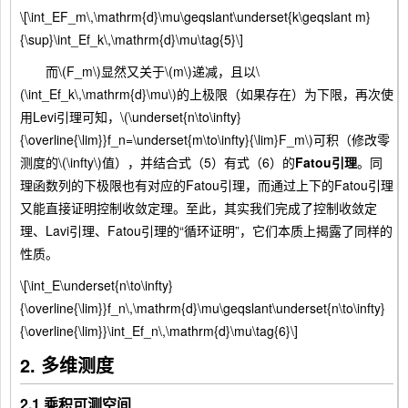
\[\int_EF_m\,\mathrm{d}\mu\geqslant\underset{k\geqslant m}
{\sup}\int_Ef_k\,\mathrm{d}\mu\tag{5}\]
而\(F_m\)显然又关于\(m\)递减，且以\
(\int_Ef_k\,\mathrm{d}\mu\)的上极限（如果存在）为下限，再次使
用Levi引理可知，\(\underset{n\to\infty}
{\overline{\lim}}f_n=\underset{m\to\infty}{\lim}F_m\)可积（修改零
测度的\(\infty\)值），并结合式（5）有式（6）的
Fatou引理
。同
理函数列的下极限也有对应的Fatou引理，而通过上下的Fatou引理
又能直接证明控制收敛定理。至此，其实我们完成了控制收敛定
理、Lavi引理、Fatou引理的“循环证明”，它们本质上揭露了同样的
性质。
\[\int_E\underset{n\to\infty}
{\overline{\lim}}f_n\,\mathrm{d}\mu\geqslant\underset{n\to\infty}
{\overline{\lim}}\int_Ef_n\,\mathrm{d}\mu\tag{6}\]
2. 多维测度
2.1 乘积可测空间