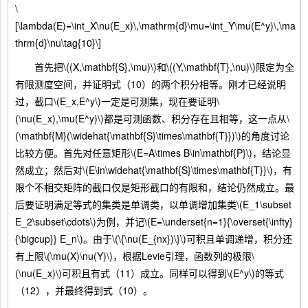
\
[\lambda(E)=\int_X\nu(E_x)\,\mathrm{d}\mu=\int_Y\mu(E^y)\,\ma
thrm{d}\nu\tag{10}\]
首先把\((X,\mathbf{S},\mu)\)和\((Y,\mathbf{T},\nu)\)限定为全
有限测度空间，并证明式（10）的两个积分相等。刚才已经说明
过，截口\(E_x,E^y\)一定是可测集，现在要证明\
(\nu(E_x),\mu(E^y)\)都是可测函数、积分存在且相等，这一点从\
(\mathbf{M}(\widehat{\mathbf{S}\times\mathbf{T}})\)的角度讨论
比较方便。首先对任意矩形\(E=A\times B\in\mathbf{P}\)，结论显
然成立；然后对\(E\in\widehat{\mathbf{S}\times\mathbf{T}}\)，有
限个不相交矩阵的截口仅是矩形截口的有限和，结论仍然成立。最
后要证明满足等式的集类是单调类，以单调增加集类\(E_1\subset
E_2\subset\cdots\)为例，并记\(E=\underset{n=1}{\overset{\infty}
{\bigcup}} E_n\)。由于\(\{\nu(E_{nx})\}\)可积且单调递增，积分还
有上限\(\mu(X)\nu(Y)\)，根据Levie引理，函数列的极限\
(\nu(E_x)\)可积且有式（11）成立。同样可以得到\(E^y\)的等式
（12），并最终得到式（10）。