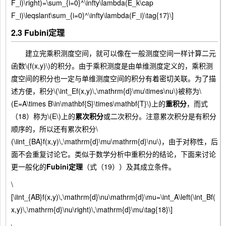
F_i)\right)=\sum_{i=0}^\infty\lambda(E_k\cap
F_i)\leqslant\sum_{i=0}^\infty\lambda(F_i)\tag{17}\]
2.3 Fubini定理
建立完乘积测度空间，就可以像在一般测度空间一样计算二元
函数\(f(x,y)\)的积分。由于乘积测度是由单维测度定义的，乘积测
度空间的积分也一定与单维测度空间的积分有着密切关联。为了描
述方便，积分\(\int_Ef(x,y)\,\mathrm{d}\mu\times\nu\)被称为\
(E=A\times B\in\mathbf{S}\times\mathbf{T}\)上的
重积分
，而式
（18）称为\(E\)上的
累次积分
或二次积分。注意累次积分是有积分
顺序的，所以还有累次积分\
(\iint_{BA}f(x,y)\,\mathrm{d}\mu\mathrm{d}\nu\)，由于对称性，后
面不会重复讨论它。类似于数学分析中重积分的结论，下面来讨论
更一般化的
Fubini定理
（式（19））及其成立条件。
\
[\iint_{AB}f(x,y)\,\mathrm{d}\nu\mathrm{d}\mu=\int_A\left(\int_Bf(
x,y)\,\mathrm{d}\nu\right)\,\mathrm{d}\mu\tag{18}\]