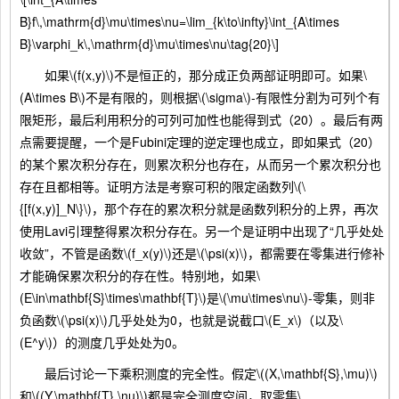
B}f\,\mathrm{d}\mu\times\nu=\lim_{k\to\infty}\int_{A\times
B}\varphi_k\,\mathrm{d}\mu\times\nu\tag{20}\]
如果\(f(x,y)\)不是恒正的，那分成正负两部证明即可。如果\
(A\times B\)不是有限的，则根据\(\sigma\)-有限性分割为可列个有
限矩形，最后利用积分的可列可加性也能得到式（20）。最后有两
点需要提醒，一个是Fubini定理的逆定理也成立，即如果式（20）
的某个累次积分存在，则累次积分也存在，从而另一个累次积分也
存在且都相等。证明方法是考察可积的限定函数列\(\
{[f(x,y)]_N\}\)，那个存在的累次积分就是函数列积分的上界，再次
使用Lavi引理整得累次积分存在。另一个是证明中出现了“几乎处处
收敛”，不管是函数\(f_x(y)\)还是\(\psi(x)\)，都需要在零集进行修补
才能确保累次积分的存在性。特别地，如果\
(E\in\mathbf{S}\times\mathbf{T}\)是\(\mu\times\nu\)-零集，则非
负函数\(\psi(x)\)几乎处处为0，也就是说截口\(E_x\)（以及\
(E^y\)）的测度几乎处处为0。
最后讨论一下乘积测度的完全性。假定\((X,\mathbf{S},\mu)\)
和\((Y,\mathbf{T},\nu)\)都是完全测度空间，取零集\