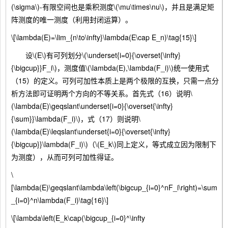
(\sigma\)-有限空间也是乘积测度\(\mu\times\nu\)，并且是满足矩
阵测度的唯一测度（利用封闭运算）。
\[\lambda(E)=\lim_{n\to\infty}\lambda(E\cap E_n)\tag{15}\]
设\(E\)有可列划分\(\underset{i=0}{\overset{\infty}
{\bigcup}}F_i\)，测度值\(\lambda(E),\lambda(F_i)\)统一使用式
（15）的定义。可列可加性本质上是两个极限的互换，只需一点分
析方法即可证明两个方向的不等关系。首先式（16）说明\
(\lambda(E)\geqslant\underset{i=0}{\overset{\infty}
{\sum}}\lambda(F_i)\)，式（17）则说明\
(\lambda(E)\leqslant\underset{i=0}{\overset{\infty}
{\bigcup}}\lambda(F_i)\)（\(E_k\)同上定义，等式成立因为限制下
为测度），从而可列可加性得证。
\
[\lambda(E)\geqslant\lambda\left(\bigcup_{i=0}^nF_i\right)=\sum
_{i=0}^n\lambda(F_i)\tag{16}\]
\[\lambda\left(E_k\cap(\bigcup_{i=0}^\infty