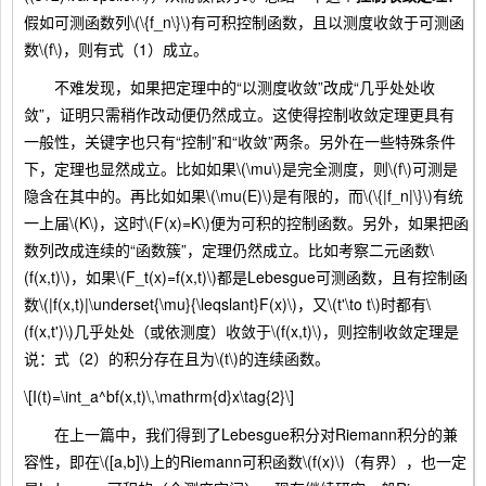
假如可测函数列\(\{f_n\}\)有可积控制函数，且以测度收敛于可测函
数\(f\)，则有式（1）成立。
不难发现，如果把定理中的“以测度收敛”改成“几乎处处收
敛”，证明只需稍作改动便仍然成立。这使得控制收敛定理更具有
一般性，关键字也只有“控制”和“收敛”两条。另外在一些特殊条件
下，定理也显然成立。比如如果\(\mu\)是完全测度，则\(f\)可测是
隐含在其中的。再比如如果\(\mu(E)\)是有限的，而\(\{|f_n|\}\)有统
一上届\(K\)，这时\(F(x)=K\)便为可积的控制函数。另外，如果把函
数列改成连续的“函数簇”，定理仍然成立。比如考察二元函数\
(f(x,t)\)，如果\(F_t(x)=f(x,t)\)都是Lebesgue可测函数，且有控制函
数\(|f(x,t)|\underset{\mu}{\leqslant}F(x)\)，又\(t'\to t\)时都有\
(f(x,t')\)几乎处处（或依测度）收敛于\(f(x,t)\)，则控制收敛定理是
说：式（2）的积分存在且为\(t\)的连续函数。
\[I(t)=\int_a^bf(x,t)\,\mathrm{d}x\tag{2}\]
在上一篇中，我们得到了Lebesgue积分对Riemann积分的兼
容性，即在\([a,b]\)上的Riemann可积函数\(f(x)\)（有界），也一定