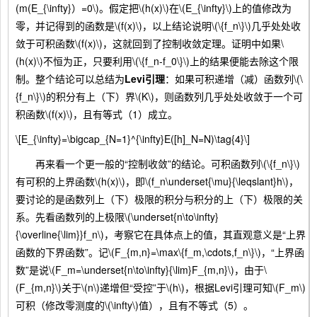
(m(E_{\infty}）=0\)。假定把\(h(x)\)在\(E_{\infty}\)上的值修改为
零，并记得到的函数是\(f(x)\)，以上结论说明\(\{f_n\}\)几乎处处收
敛于可积函数\(f(x)\)，这就回到了控制收敛定理。证明中如果\
(h(x)\)不恒为正，只要利用\(\{f_n-f_0\}\)上的结果便能去除这个限
制。整个结论可以总结为
Levi引理
：如果可积递增（减）函数列\(\
{f_n\}\)的积分有上（下）界\(K\)，则函数列几乎处处收敛于一个可
积函数\(f(x)\)，且有等式（1）成立。
\[E_{\infty}=\bigcap_{N=1}^{\infty}E([h]_N=N)\tag{4}\]
再来看一个更一般的“控制收敛”的结论。可积函数列\(\{f_n\}\)
有可积的上界函数\(h(x)\)，即\(f_n\underset{\mu}{\leqslant}h\)，
要讨论的是函数列上（下）极限的积分与积分的上（下）极限的关
系。先看函数列的上极限\(\underset{n\to\infty}
{\overline{\lim}}f_n\)，考察它在具体点上的值，其直观意义是“上界
函数的下界函数”。记\(F_{m,n}=\max\{f_m,\cdots,f_n\}\)，“上界函
数”是说\(F_m=\underset{n\to\infty}{\lim}F_{m,n}\)，由于\
(F_{m,n}\)关于\(n\)递增但“受控”于\(h\)，根据Levi引理可知\(F_m\)
可积（修改零测度的\(\infty\)值），且有不等式（5）。