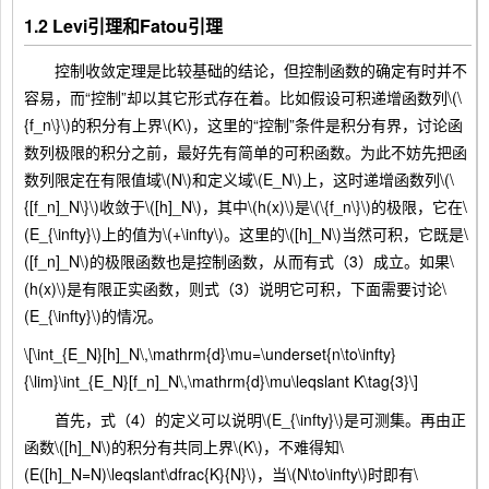
1.2 Levi引理和Fatou引理
控制收敛定理是比较基础的结论，但控制函数的确定有时并不
容易，而“控制”却以其它形式存在着。比如假设可积递增函数列\(\
{f_n\}\)的积分有上界\(K\)，这里的“控制”条件是积分有界，讨论函
数列极限的积分之前，最好先有简单的可积函数。为此不妨先把函
数列限定在有限值域\(N\)和定义域\(E_N\)上，这时递增函数列\(\
{[f_n]_N\}\)收敛于\([h]_N\)，其中\(h(x)\)是\(\{f_n\}\)的极限，它在\
(E_{\infty}\)上的值为\(+\infty\)。这里的\([h]_N\)当然可积，它既是\
([f_n]_N\)的极限函数也是控制函数，从而有式（3）成立。如果\
(h(x)\)是有限正实函数，则式（3）说明它可积，下面需要讨论\
(E_{\infty}\)的情况。
\[\int_{E_N}[h]_N\,\mathrm{d}\mu=\underset{n\to\infty}
{\lim}\int_{E_N}[f_n]_N\,\mathrm{d}\mu\leqslant K\tag{3}\]
首先，式（4）的定义可以说明\(E_{\infty}\)是可测集。再由正
函数\([h]_N\)的积分有共同上界\(K\)，不难得知\
(E([h]_N=N)\leqslant\dfrac{K}{N}\)，当\(N\to\infty\)时即有\