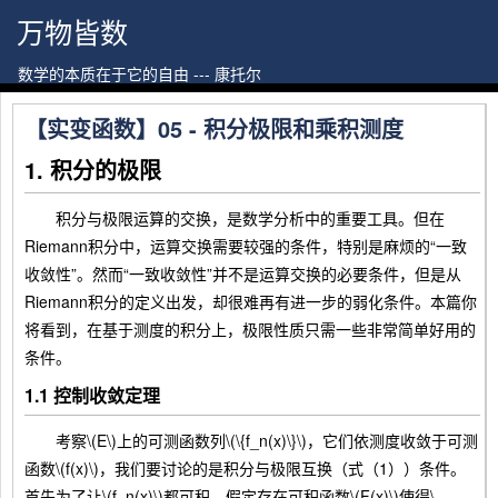
万物皆数
数学的本质在于它的自由 --- 康托尔
【实变函数】05 - 积分极限和乘积测度
1. 积分的极限
积分与极限运算的交换，是数学分析中的重要工具。但在
Riemann积分中，运算交换需要较强的条件，特别是麻烦的“一致
收敛性”。然而“一致收敛性”并不是运算交换的必要条件，但是从
Riemann积分的定义出发，却很难再有进一步的弱化条件。本篇你
将看到，在基于测度的积分上，极限性质只需一些非常简单好用的
条件。
1.1 控制收敛定理
考察\(E\)上的可测函数列\(\{f_n(x)\}\)，它们依测度收敛于可测
函数\(f(x)\)，我们要讨论的是积分与极限互换（式（1））条件。
首先为了让\(f_n(x)\)都可积，假定存在可积函数\(F(x)\)使得\