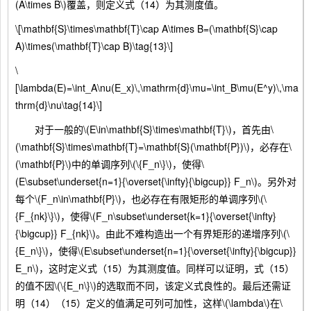
(A\times B\)覆盖，则定义式（14）为其测度值。
\[\mathbf{S}\times\mathbf{T}\cap A\times B=(\mathbf{S}\cap
A)\times(\mathbf{T}\cap B)\tag{13}\]
\
[\lambda(E)=\int_A\nu(E_x)\,\mathrm{d}\mu=\int_B\mu(E^y)\,\ma
thrm{d}\nu\tag{14}\]
对于一般的\(E\in\mathbf{S}\times\mathbf{T}\)，首先由\
(\mathbf{S}\times\mathbf{T}=\mathbf{S}(\mathbf{P})\)，必存在\
(\mathbf{P}\)中的单调序列\(\{F_n\}\)，使得\
(E\subset\underset{n=1}{\overset{\infty}{\bigcup}} F_n\)。另外对
每个\(F_n\in\mathbf{P}\)，也必存在有限矩形的单调序列\(\
{F_{nk}\}\)，使得\(F_n\subset\underset{k=1}{\overset{\infty}
{\bigcup}} F_{nk}\)。由此不难构造出一个有界矩形的递增序列\(\
{E_n\}\)，使得\(E\subset\underset{n=1}{\overset{\infty}{\bigcup}}
E_n\)，这时定义式（15）为其测度值。同样可以证明，式（15）
的值不因\(\{E_n\}\)的选取而不同，该定义式良性的。最后还需证
明（14）（15）定义的值满足可列可加性，这样\(\lambda\)在\