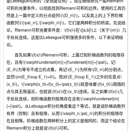
是Lebesgue可积的（全测度空间）。现在继续研究一般Riemann
可积的充要条件，以彻底找到Riemann可积的边界。使用的工具仍
然是上一篇中定义的分点组列\(\{D_n\}\)，以及其上的上下界阶梯
函数列\(\{\psi_n\},\{\varphi_n\}\)，它们是两种积分的桥梁。先说结
论，Riemann可积充要条件是：\(f(x)\)在\([a,b]\)上（关于\(m\)）几
乎处处连续。这是比Lebesgue可积强很多的条件，以下来证明结
论。
首先如果\(f(x)\)Riemann可积，上篇已知阶梯函数列的极限存
在，且有\(\varphi\underset{m}{=}f\underset{m}{=}\psi\)。记\
(E_0\)为等号不成立的点集，再记\(E_1\)为所有\(D_n\)的分割点，
显然\(m(E_0\cup E_1)=0\)。而对\(E_0\cup E_1\)之外的任意点\
(x_0\)，\(\varphi(x_0)=f(x_0)=\psi(x_0)\)就意味着\(f(x_0)\)周围的
点与其无限逼近，也就说\(f(x)\)在\(x_0\)连续。反之如果\(f(x)\)几
乎处处连续，则阶梯函数列极限存在且有\(\varphi\underset{m}
{=}\psi\)。从Lebusgue积分的角度看这个等式，就是说阶梯函数列
有界（控制）且有极限，从而\(\varphi_n,\psi_n\)的积分的极限存
在且相等。阶梯函数在两种积分上的定义是相同的，而这个结论在
Riemann积分上就是说\(f(x)\)可积。