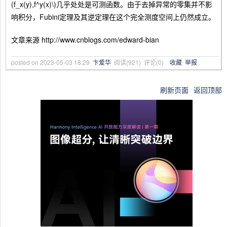
(f_x(y),f^y(x)\)几乎处处是可测函数。由于去掉异常的零集并不影
响积分，Fubini定理及其逆定理在这个完全测度空间上仍然成立。
文章来源 http://www.cnblogs.com/edward-bian
posted on
2023-05-03 18:29
卞爱华
阅读(
921
) 评论(
0
)
收藏
举报
刷新页面
返回顶部