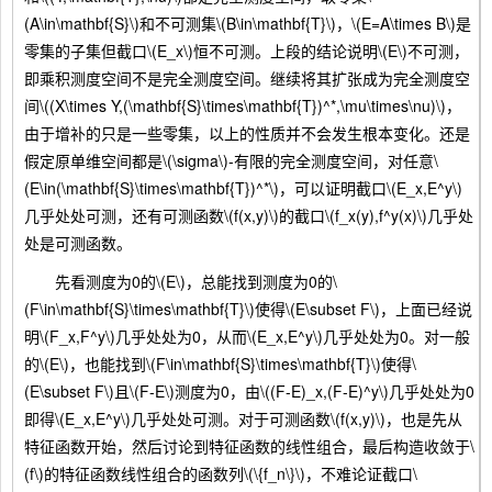
(A\in\mathbf{S}\)和不可测集\(B\in\mathbf{T}\)，\(E=A\times B\)是
零集的子集但截口\(E_x\)恒不可测。上段的结论说明\(E\)不可测，
即乘积测度空间不是完全测度空间。继续将其扩张成为完全测度空
间\((X\times Y,(\mathbf{S}\times\mathbf{T})^*,\mu\times\nu)\)，
由于增补的只是一些零集，以上的性质并不会发生根本变化。还是
假定原单维空间都是\(\sigma\)-有限的完全测度空间，对任意\
(E\in(\mathbf{S}\times\mathbf{T})^*\)，可以证明截口\(E_x,E^y\)
几乎处处可测，还有可测函数\(f(x,y)\)的截口\(f_x(y),f^y(x)\)几乎处
处是可测函数。
先看测度为0的\(E\)，总能找到测度为0的\
(F\in\mathbf{S}\times\mathbf{T}\)使得\(E\subset F\)，上面已经说
明\(F_x,F^y\)几乎处处为0，从而\(E_x,E^y\)几乎处处为0。对一般
的\(E\)，也能找到\(F\in\mathbf{S}\times\mathbf{T}\)使得\
(E\subset F\)且\(F-E\)测度为0，由\((F-E)_x,(F-E)^y\)几乎处处为0
即得\(E_x,E^y\)几乎处处可测。对于可测函数\(f(x,y)\)，也是先从
特征函数开始，然后讨论到特征函数的线性组合，最后构造收敛于\
(f\)的特征函数线性组合的函数列\(\{f_n\}\)，不难论证截口\