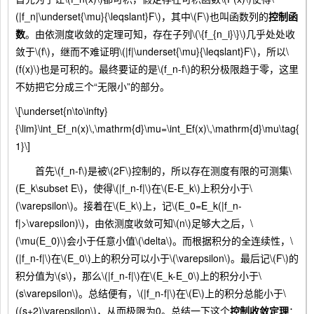
(|f_n|\underset{\mu}{\leqslant}F\)，其中\(F\)也叫函数列的
控制函
数
。由依测度收敛的定理可知，存在子列\(\{f_{n_i}\}\)几乎处处收
敛于\(f\)，继而不难证明\(|f|\underset{\mu}{\leqslant}F\)，所以\
(f(x)\)也是可积的。最终要证的是\(f_n-f\)的积分极限趋于零，这里
不妨把它分成三个“无限小”的部分。
\[\underset{n\to\infty}
{\lim}\int_Ef_n(x)\,\mathrm{d}\mu=\int_Ef(x)\,\mathrm{d}\mu\tag{
1}\]
首先\(f_n-f\)是被\(2F\)控制的，所以存在测度有限的可测集\
(E_k\subset E\)，使得\(|f_n-f|\)在\(E-E_k\)上积分小于\
(\varepsilon\)。接着在\(E_k\)上，记\(E_0=E_k(|f_n-
f|>\varepsilon)\)，由依测度收敛可知\(n\)足够大之后，\
(\mu(E_0)\)会小于任意小值\(\delta\)。而根据积分的全连续性，\
(|f_n-f|\)在\(E_0\)上的积分可以小于\(\varepsilon\)。最后记\(F\)的
积分值为\(s\)，那么\(|f_n-f|\)在\(E_k-E_0\)上的积分小于\
(s\varepsilon\)。总结便有，\(|f_n-f|\)在\(E\)上的积分总能小于\
((s+2)\varepsilon\)，从而极限为0。总结一下这个
控制收敛定理
：