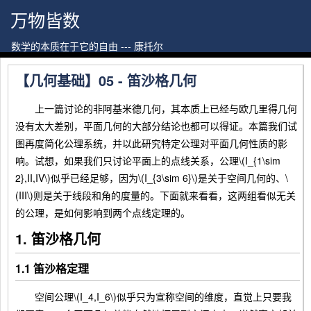
万物皆数
数学的本质在于它的自由 --- 康托尔
【几何基础】05 - 笛沙格几何
上一篇讨论的非阿基米德几何，其本质上已经与欧几里得几何
没有太大差别，平面几何的大部分结论也都可以得证。本篇我们试
图再度简化公理系统，并以此研究特定公理对平面几何性质的影
响。试想，如果我们只讨论平面上的点线关系，公理\(I_{1\sim
2},II,IV\)似乎已经足够，因为\(I_{3\sim 6}\)是关于空间几何的、\
(III\)则是关于线段和角的度量的。下面就来看看，这两组看似无关
的公理，是如何影响到两个点线定理的。
1. 笛沙格几何
1.1 笛沙格定理
空间公理\(I_4,I_6\)似乎只为宣称空间的维度，直觉上只要我