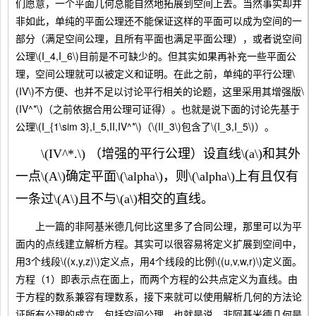
们愿意，一个平面几何总能自然地拓展到空间上去。当然事实却并
非如此，单纯的平面公理还不能保证这样的平面可以成为空间的一
部分（满足空间公理，且所有平面也满足平面公理），或者说空间
公理\(I_4,I_6\)目前是不可缺少的。但其实如果再补充一些平面公
理，空间公理就可以被定义和证明。在此之前，单纯的平行公理\
(IV\)不方便、也并不足以讨论平行相关的论题，这里采用其增强版\
(IV^*\)（之前依据合用公理可证得）。也就是说下面的讨论先基于
公理\(I_{1\sim 3},I_5,II,IV^*\)（\(II_3\)包含了\(I_3,I_5\)）。
\(IV^*.\) （增强的平行公理）设直线\(a\)和其外
一点\(A\)确定平面\(\alpha\)，则\(\alpha\)上有且仅有
一条过\(A\)且不与\(a\)相交的直线。
上一篇的非阿基米德几何比这里多了合同公理，那里可以为平
面内的点线建立解析方程。其实可以很容易将定义扩展到空间中，
用3个线段\((x,y,z)\)定义点，用4个线段的比例\((u,v,w,r)\)定义面。
方程（1）即表示点在面上，而两个方程的公共点定义为直线。由
于方程的数系兼容有理数系，接下来就可以使用解析几何的方法论
证所有公理的成立，包括空间公理。也就是说，非阿基米德几何是