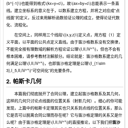
(b^{-1}\)也能得到格式\(kx+y=c\)，故\(ax+by=c\)总能表示一条直
线。建立坐标系的意义在于，以数系建立方程，并将之对应成"点
线面”的定义，反过来用解析函数验证公理的成立，使得论证代数
化、流程化。
在空间上，同样用三个线段\((x,y,z)\)定义点，用方程（1）定
义平面，以平面的公共点定义直线。由于笛沙格数系没有交换律，
不能完全按有理数域的解析方程论证公理\(I,II,IV^*\)，但也不会有
根本困难，请参考教材注解部分。结论就是：笛沙格数系建立的几
何满足公理\(I,II,IV^*\)，也即笛沙格定理是公理\(I_{1\sim
3},I_5,II,IV^*\)“可空间化”的充要条件。
2. 帕斯卡几何
本篇我们彻底抛开了合同公理，建立起笛沙格数系及其几何，
这样的几何只讨论点线面的位置关系（射影几何）。细心的你可能
发现，上篇中的帕斯卡定理其实也只关系到点线的位置关系，那么
它是否可以脱离合同公理而存在呢？它与笛沙格定理的关系又是什
么呢？由于笛沙格定理是\(I,II,IV^*\)的直接推论，以下我们把
笛沙