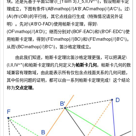
块。还是先基于平面公理\(I_{1\sim 3},I_5,II,IV^*\)，假设帕斯卡定
理成立，下图有条件\(AB\mathop{//}A'B',AC\mathop{//}A'C'\)。过\
(A\)作\(OB\)的平行线，其它点线自行生成（特殊情况请另外证
明）。先对\(A'B'O-FAD\)使用帕斯卡定理，得到\
(OF\mathop{//}A'D\)；继而分别对\(BOF-EAC\)和\(B'OF-EDC'\)使
用帕斯卡定理，得到\(FE\mathop{//}BC\)和\(FE\mathop{//}B'C'\)。
从而\(BC\mathop{//}B'C'\)，笛沙格定理成立。
由此我们知道，帕斯卡定理比笛沙格定理更强，可以把满足\
(I,II,IV^*\)和帕斯卡定理的几何定义为
帕斯卡几何
。帕斯卡几何的数
域兼容有理数域，由此能表示所有仅包含点线面关系的几何问题，
其中任何问题的证明，都可以由一系列帕斯卡定理完成！这个结论
称为
交点定理
。