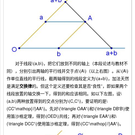
对于线段\(a,b\)，把它们放到不同的轴上（本段论述与教材不
同），分别引出两轴的平行线并交于点\(A\)（以上右图）。从\(A\)
作单位直线的平行线，截两轴得到的线段定义为\(a+b\)，加法天然
是满足
交换律
的。但这个定义还要检查其是否“良性”，即如果两个
线段放置的轴交换一下，得到的和应该相同。如以下左图，设\
(a,b\)两种放置得到的交点分别为\(C,C'\)，要证明的是\
(CC'\mathop{//}AA'\)。先对\(\triangle OAA'\)和\(\triangle DB'B\)使
用笛沙格定理，得到\(OED\)共线；再对\(\triangle EAA'\)和\
(\triangle DCC'\)使用笛沙格定理，得到\(CC'\mathop{//}AA'\)。