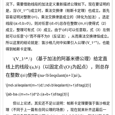
况下，需要借助线段的加法定义重新描述公理如下。现在要证明的
是，当\(V_1^*\)成立时，乘法交换律（帕斯卡定理）也成立。首先
容易证明对整数\(n\)，乘法交换律是成立的（转化为加法）。选定
线段\(a>0,b>0\)，则对任意\(d>0\)总存在整数\(m,n\)使得式（2）
成立，整理可有式（3）成立。由于\(d\)可以任意取，式（3）左侧
就可以任意“小”而不得不为0（反证法），从而乘法交换律恒成立。
所以这里的结论就是：笛沙格几何中如果引入公理\(V_1^*\)，也能
得到帕斯卡定理。
\(V_1^*.\) （基于加法的阿基米德公理）给定直
线上的线段\(a,b\)（以固定点\(O\)为起点），则总存
在整数\(n\)使得\(na<b\leqslant(n+1)a\)。
\[md<a\leqslant(m+1)d;\;nd<b\leqslant(n+1)d\tag{2}\]
\[ab-ba<(m+n+1)d^2<(a+b+1)d\tag{3}\]
但以上论述，其实还不足以说明：帕斯卡定理要强于笛沙格定
理（不同于上一篇有合同公理的场景），现在就来补齐这最后一