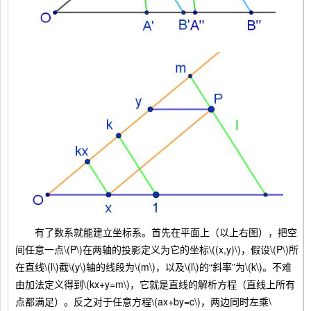
有了数系就能建立坐标系。首先在平面上（以上右图），把空
间任意一点\(P\)在两轴的投影定义为它的坐标\((x,y)\)，假设\(P\)所
在直线\(l\)截\(y\)轴的线段为\(m\)，以及\(l\)的“斜率”为\(k\)。不难
由加法定义得到\(kx+y=m\)，它就是直线的解析方程（直线上所有
点都满足）。反之对于任意方程\(ax+by=c\)，两边同时左乘\