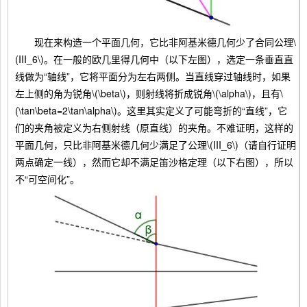
现在来构造一个平面几何，它比非阿基米德几何少了合同公理\
(III_6\)。在一般的欧几里得几何中（以下左图），选定一条垂直直
线做为“轴线”，它将平面分为左右两侧。当直线穿过轴线时，如果
左上侧的角为锐角\(\beta\)，则射线将折成锐角\(\alpha\)，且有\
(\tan\beta=2\tan\alpha\)。这里其实定义了可能弯折的“直线”，它
们的夹角被定义为右侧射线（原直线）的夹角。不难证明，这样的
平面几何，只比非阿基米德几何少满足了公理\(III_6\)（请自行证明
两点确定一线），然而它却不满足笛沙格定理（以下右图），所以
不“可空间化”。