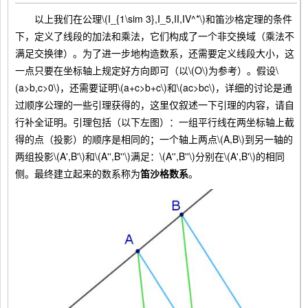
以上我们在公理\(I_{1\sim 3},I_5,II,IV^*\)和笛沙格定理的条件
下，定义了线段的加法和乘法，它们构成了一个非交换域（乘法不
满足交换律）。为了进一步地构造数系，还需要定义线段大小，这
一点只要在坐标轴上规定好方向即可（以\(O\)为参考）。假设\
(a>b,c>0\)，还需要证明\(a+c>b+c\)和\(ac>bc\)，详细的讨论是通
过顺序公理的一些引理获得的，这里仅叙述一下引理的内容，请自
行补全证明。引理包括（以下左图）：一组平行线在两坐标轴上截
得的点（投影）的顺序是相同的；一个轴上两点\(A,B\)到另一轴的
两组投影\(A',B'\)和\(A'',B''\)满足：\(A'',B''\)分别在\(A',B'\)的相同
侧。最终建立起来的数系称为
笛沙格数系
。