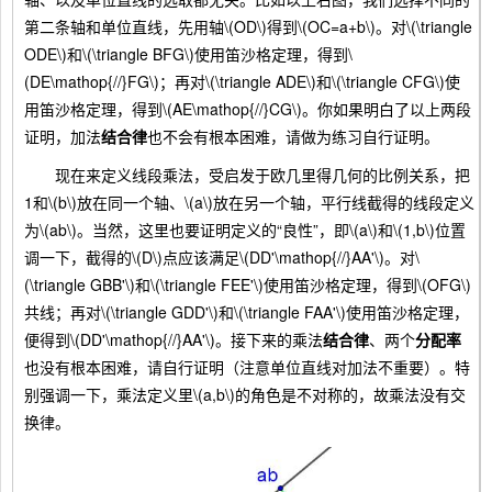
第二条轴和单位直线，先用轴\(OD\)得到\(OC=a+b\)。对\(\triangle
ODE\)和\(\triangle BFG\)使用笛沙格定理，得到\
(DE\mathop{//}FG\)；再对\(\triangle ADE\)和\(\triangle CFG\)使
用笛沙格定理，得到\(AE\mathop{//}CG\)。你如果明白了以上两段
证明，加法
结合律
也不会有根本困难，请做为练习自行证明。
现在来定义线段乘法，受启发于欧几里得几何的比例关系，把
1和\(b\)放在同一个轴、\(a\)放在另一个轴，平行线截得的线段定义
为\(ab\)。当然，这里也要证明定义的“良性”，即\(a\)和\(1,b\)位置
调一下，截得的\(D\)点应该满足\(DD'\mathop{//}AA'\)。对\
(\triangle GBB'\)和\(\triangle FEE'\)使用笛沙格定理，得到\(OFG\)
共线；再对\(\triangle GDD'\)和\(\triangle FAA'\)使用笛沙格定理，
便得到\(DD'\mathop{//}AA'\)。接下来的乘法
结合律
、两个
分配率
也没有根本困难，请自行证明（注意单位直线对加法不重要）。特
别强调一下，乘法定义里\(a,b\)的角色是不对称的，故乘法没有交
换律。