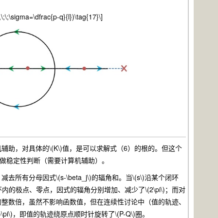
;\;\sigma=\dfrac{p-q}{l})\tag{17}\]
助，对具体的\(K\)值，是可以求解式（6）的根的。但这个
)值做稳定性判断（需要计算机辅助）。
所有分母因式\(s-\beta_j\)的辐角和。当\(s\)沿某个闭环
极点、零点，因式的辐角分别增加、减少了\(2\pi\)；而对
\)的整数倍，虽然不影响函数值，但在连续性讨论中（值的轨迹、
)\pi\)，即值的轨迹绕原点顺时针旋转了\(P-Q\)圈。