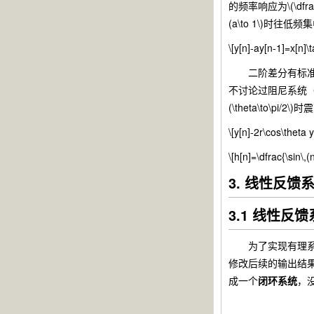
的频率响应为\(\dfra
(a\to 1\)时往
\[y[n]-ay[n-1]=x[n]\
二阶差分有标准式（11）
不讨论过阻尼系统（
(\theta\to\
\[y[n]-2r\cos\theta 
\[h[n]=\dfrac{\sin\,
3. 线性反馈
3.1 线性反
为了实现有理系统
修改后续的输出结果，
成一个
闭环系统
，