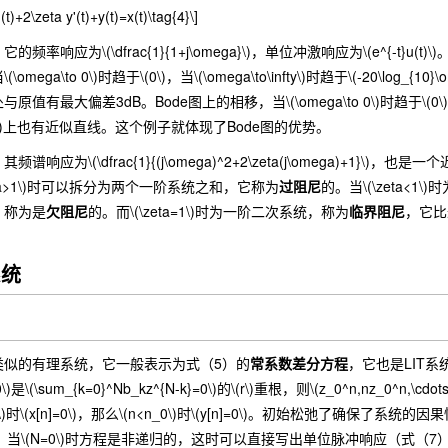
y''(t)+2\zeta y'(t)+y(t)=x(t)\tag{4}\]
应为\(\dfrac{1}{1+j\omega}\)，单位冲激响应为\(e^{-t}u(t)\
，当\(\omega\to 0\)时趋于\(0\)，当\(\omega\to\infty\)时趋于\(-20\
原值有最大偏差3dB。Bode图上的相移，当\(\omega\to 0\)时趋于\(0\)，当\(\o
.1,10]\)上也有近似直线。这个例子就体现了Bode图的优势。
为\(\dfrac{1}{(j\omega)^2+2\zeta(j\omega)+1}\)，
zeta>1\)时可以拆分为两个一阶系统之和，它称为
过阻尼
的。当\(\zeta
，称为是
欠阻尼
的。而\(\zeta=1\)时为一阶二次系统，称为
临界阻尼
，它比
系统
的有理系统，它一般表示为式（5）的
常系数差分方程
，它也是LIT
是\(\sum_{k=0}^Nb_kz^{N-k}=0\)的\(r\)重根，则\(z_0^n,nz_0^n
0\)时\(x[n]=0\)，那么\(n<n_0\)时\(y[n]=0\)。初始松弛了
cdots\)。当\(N=0\)时方程是非递归的，这时可以直接写出单位脉冲响