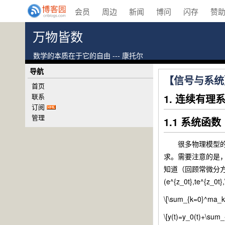
会员
周边
新闻
博问
闪存
赞
万物皆数
数学的本质在于它的自由 --- 康托尔
导航
【信号与系统】
首页
联系
1. 连续有理
订阅
管理
1.1 系统函数
很多物理模型的系
求。需要注意的是，从系
知道（回顾常微分方程），
(e^{z_0t},te^
\[\sum_{k=0}^ma_kx
\[y(t)=y_0(t)+\sum_