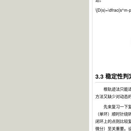
\[D(s)=\dfrac{s^m-p
3.3 稳定性判定
根轨迹法只能适用于
方法又缺少对动态的
先来复习一下复变分式\
（单环）顺时针绕转
闭环上的点则比较复
微分）至关重要。设闭环