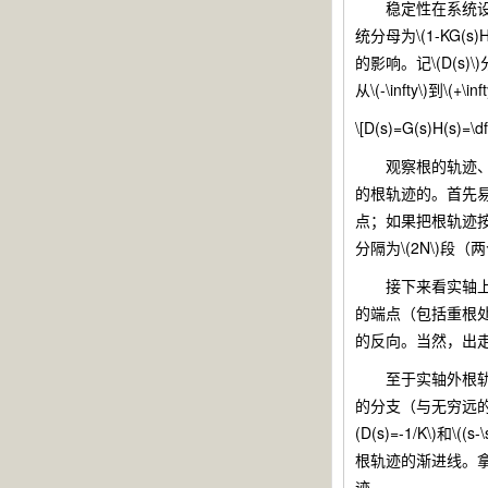
稳定性在系统设计中
统分母为\(1-KG(
的影响。记\(D(s)
从\(-\infty\)到
\[D(s)=G(s)H(s)=\df
观察根的轨迹、
的根轨迹的。首先易知，
点；如果把根轨迹按
分隔为\(2N\)段
接下来看实轴上的
的端点（包括重根
的反向。当然，出
至于实轴外根轨迹的形
的分支（与无穷远的极点
(D(s)=-1/K\)和\(
根轨迹的渐进线。
迹。