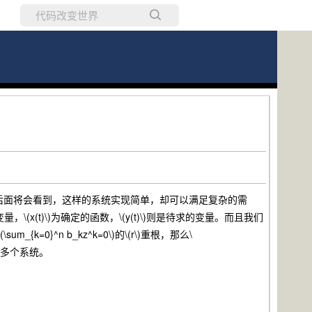
所有博客
当前博客
。后面将会看到，这样的系统实现简单，却可以满足复杂的需
，\(x(t)\)为确定的函数，\(y(t)\)则是待求的变量。而且我们
k=0}^n b_kz^k=0\)的\(r\)重根，那么\
表无穷多个系统。