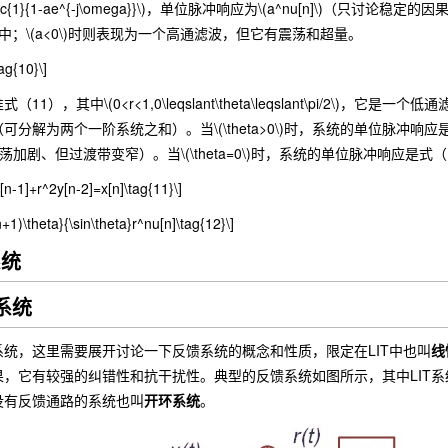
c{1}{1-ae^{-j\omega}}\)，单位脉冲响应为\(a^nu[n]\)（只讨论稳定
低频集中；\(a<0\)时则表现为一个高通滤波，但它有震荡和超量。
tag{10}\]
，其中\(0<r<1,0\leqslant\theta\leqslant\pi/2\)，它
可分解为两个一阶系统之和）。当\(\theta>0\)时，系统的单位脉冲响
pi/2\)时震荡加剧、但过渡带变窄）。当\(\theta=0\)时，系统的单位
y[n-1]+r^2y[n-2]=x[n]\tag{11}\]
(n+1)\theta}{\sin\theta}r^nu[n]\tag{12}\]
系统
馈系统
，这里需要展开讨论一下反馈系统的概念和性质，限定在LIT中也叫
线
它有较强的纠错性和抗干扰性。典型的反馈系统如图所示，其中LIT系统\(H(s
没有反馈通路的系统也叫
开环系统
。