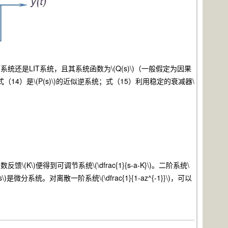
说整个闭环系统还是LIT系统，且其系统函数为\(Q(s)\)（一般假定为因果
14）是\(P(s)\)的近似逆系统；式（15）利用稳定的衰减器\
(K\)便得到可调节系统\(\dfrac{1}{s-a-K}\)。二阶系统\
\)是微分系统。对离散一阶系统\(\dfrac{1}{1-az^{-1}}\)，可以