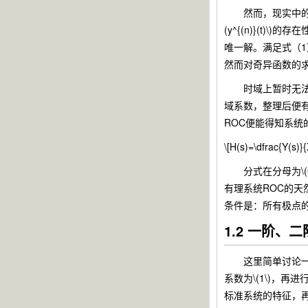
然而，现实中的
(y^{(n)}(t)\)
唯一解。满足式（1）
然而对奇异函数的
时域上暂时无法分析，下面
域系数，整理后便
ROC便能得知系
\[H(s)=\dfrac{Y(s)
分式在分母为\(
有理系统ROC的天
条件是：所有极点
1.2 一阶、
这里简单讨论一下一阶、二
系数为\(1\)，再进
标准系统的特征，