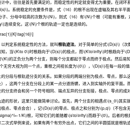
，往往是首先要满足的，而稳定性的判定就变得尤为重要。在闭环系统中，一般
s)H(s)\)。系统稳定的充要条件是，式（16）的根不出现在虚轴及其右半平面上，
\)分子、分母中较高的次数为\(N\)，则式（16）有\(N\)个根（可能有重根，对
\(+\infty\)连续变化，这\(N\)个根的轨迹一定也是连续的。
rac{1}{K}\tag{16}\]
以判定系统稳定性的方法，就叫
根轨迹法
。对于简单的分式\(D(s)\
当\(K\to 0\)时根趋向于\(D(s)\)的极点，而\(K\to\infty\)时
\(K\)的正负分为两个分支，则每个分支都起于零点而终于极点。然后易知
（两个无穷大视为同一个点，重根之间视长度为\(0\)），\(D(s)\)在每一
分段与根轨迹分支的关系。如果分段的两端分别为极点、零点，那么这
处），这两个分支在分段上的某一点分道扬镳，进入到实轴外的复平面。
走的分支终会和另一个符号相同、端点互异的分支衔接，极点、零点的成
状，这里只能做简单讨论。首先，两个分支的相遇点\(s_0\)其实就是式（
、零点会合），记\(D(s)\)的零点、极点之和分别为\(p,q\)（不包含无穷点
(s-\sigma)^l=-1/K\)根，可知它们的差随着\(s\to\infty\)而趋于\(0\)。后者的
拿二次式举例来说，如果有两个有穷外出点，它们之间的半圆弧就是根轨