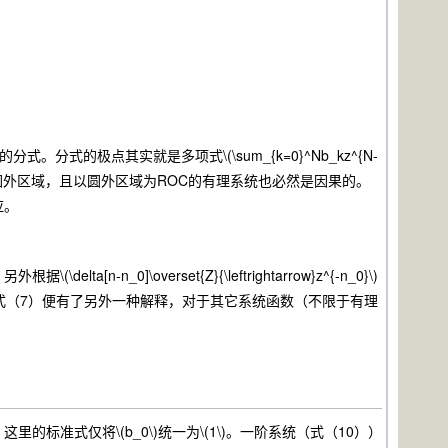
分式的极点其实就是多项式\(\sum_{k=0}^Nb_kz^{N-
个圆外区域，且以圆外区域为ROC的有理系统也必然是因果的。
应。
]\overset{Z}{\leftrightarrow}z^{-n_0}\)
式（7）便有了另外一种解释，对于其它系统函数（不限于有理
式仅将\(b_0\)统一为\(1\)。一阶系统（式（10））