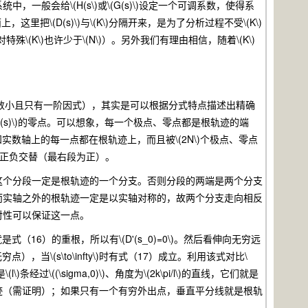
会给\(H(s\)或\(G(s)\)设定一个可调系数，使得系
这里把\(D(s)\)与\(K\)分隔开来，是为了分析过程不受\(K\)
特殊\(K\)也许少于\(N\)）。另外我们有理由相信，随着\(K\)
)（次数小且只有一阶因式），其实是可以根据分式特点描述出精确
根趋向于\(D(s)\)的零点。可以想象，每一个极点、零点都是根轨迹的端
实数轴上的每一点都在根轨迹上，而且被\(2N\)个极点、零点
段的值正负交替（最右段为正）。
个分段一定是根轨迹的一个分支。否则分段的两端是两个分支
而实轴之外的根轨迹一定是以实轴对称的，故两个分支走向相反
对性可以保证这一点。
16）的重根，所以有\(D'(s_0)=0\)。然后看伸向无穷远
），当\(s\to\infty\)时有式（17）成立。利用该式对比\
根是\(l\)条经过\((\sigma,0)\)、角度为\(2k\pi/l\)的直线，它们就是
迹（需证明）；如果只有一个有穷外出点，垂直平分线就是根轨