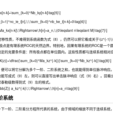
[n-k]=\sum_{k=0}^Nb_ky[n-k]\tag{5}\]
{i=1}^nc_ie_i[n],\;\;\sum_{k=0}^nb_ke_i[n-k]=0\tag{6}\]
a_kx[n-k]\;\Rightarrow\;h[n]=a_n,\;(0\leqslant n\leqslant M)\tag{7}\]
质，不难得到系统函数为式（8），仍然可以把它看成关于\(z^{-1}\)的分式。
证明极点是有理系统ROC的天然边界。特别地，因果有理系统的ROC是一
稳定的充要条件是：所有极点都在单位圆内。这些性质都与连续系统相对
}{X(z)}=\dfrac{\sum_{k=0}^Ma_kz^{-k}}{\sum_{k=0}^Nb_kz^{-k}}\tag{8}\]
分解为多个一阶、二阶系统之和，也就能得到单位脉冲响应。另外根据\(\delta[n-n_0
数能写成式（9）左，则可以直接写出单击脉冲响应（式（9）右）。回看
过泰勒级数得到式（9）左的格式。
bb{Z}} a_kz^{-k}\;\;\Rightarrow\;\;h[n]=a_n\tag{9}\]
二阶系统
阶、二阶差分方程所代表的系统，由于频域的缩放不同于连续系统，这里的标准