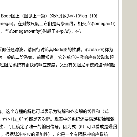
)。Bode图上（图见上一篇）的分贝数为\(-10\log_{10}
log_{10}\omega\)。在对数尺度上它们是两条直线，相交点\(\omega=1\)
mega\to\infty\)时趋于\(-\pi/2\)，在\
也是一个近似低通滤波，请自行讨论其Bode图的性质。\(\zeta>0\)称为
<1\)时为一般的二阶系统，前面知道，它的单位冲激响应有波动和超
过阻尼系统有更快的响应速度，又没有欠阻尼系统的波动和超
系统。这个方程的解也可以表示为特解和齐次解的线性和（式
,\cdots,n^{r-1}z_0^n\)都是齐次解。现实中的系统还要满足
初始松弛
确保了系统的因果性，而且确定了唯一的输出信号，因为式（5）可以看成是
递归
应（式（7），根据脉冲响应的累加性），它是一个有限脉冲响应系统