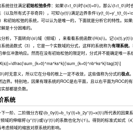
系统往往满足
初始松弛条件
：如果\(t<t_0\)时\(x(t)=0\)，那么\(t<
的存在性（以及所有式子非奇异），可知\(y(t)\)满足边界条件\(y(t_0)=y'_t(t_0)=
和初始松弛的系统，可以认为是唯一的，下面就是分析它的特性。如果想知道系统的
求解是十分困难的。
转向\(s\)域（频域），来看看系统函数\(H(s)\)。记\(x(t),y(t)\)的\(
有系统函数式（3），它是一个实数域的分式，这样的系统称为
有理系统
。
统的单位冲激响应。然而在没有初始松弛的限定时，分式并不能确定唯一系
}{X(s)}=\dfrac{\sum_{k=0}^ma^ks^k}{\sum_{k=0}^nb^ks^k}\tag{3}\]
0\)时无意义，所以它在分母的根上一定不收敛，这些值称为分式的
极点
然边界。特别地，因果有理系统的ROC是右平面，且以右平面为ROC的
的实部都是负数。
二阶系统
阶微分方程\(b_0y(t)+b_1y'(t)+b_2y''(t)=x(t)\)所代表的因
行频域的伸缩将\(y''(t)\)或\(y'(t)\)的系数也化为\(1\)。得到
再考虑频域的缩放对原系统的影响。