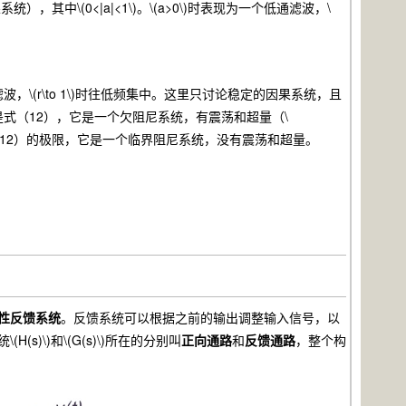
的因果系统），其中\(0<|a|<1\)。\(a>0\)时表现为一个低通滤波，\
是一个低通滤波，\(r\to 1\)时往低频集中。这里只讨论稳定的因果系统，且
应是式（12），它是一个欠阻尼系统，有震荡和超量（\
脉冲响应是式（12）的极限，它是一个临界阻尼系统，没有震荡和超量。
性反馈系统
。反馈系统可以根据之前的输出调整输入信号，以
)\)和\(G(s)\)所在的分别叫
正向通路
和
反馈通路
，整个构