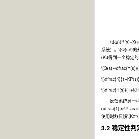
根据\(R(s)=X(s
系统）。\(Q(s)
(K\)得到一个稳定
\[Q(s)=\dfrac{Y(s)}
\[\dfrac{K}{1+KP(s)}
\[\dfrac{H(s)}{1+KH(
反馈系统另一种广泛的应用
(\dfrac{1}{s^
使用时移反馈\(Kz^{-1
3.2 稳定性