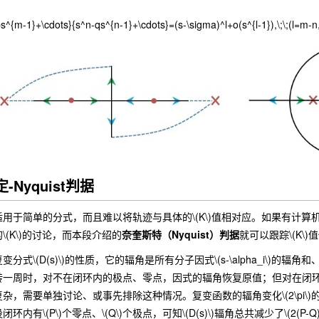
s^{m-1}+\cdots}{s^n-qs^{n-1}+\cdots}=(s-\sigma)^l+o(s^{l-1}),\;\;(l=m-n,\
-Nyquist判据
简单的分式，而且难以将轨迹与具体的\(K\)值相对应。如果有计算机辅
\(K\)的讨论，而本段介绍的
奈奎斯特（Nyquist）判据
就可以跟踪\(K\
(D(s)\)的性质，它的辐角是所有分子因式\(s-\alpha_i\)的辐角和、减去
一周时，对不在闭环内的极点、零点，因式的辐角恢复原值；但对在闭环内的
杂，需要单独讨论、或事先排除这种情况。复变函数的辐角变化\(2\pi
内有\(P\)个零点、\(Q\)个极点，可知\(D(s)\)辐角总共减少了\(2(P-Q