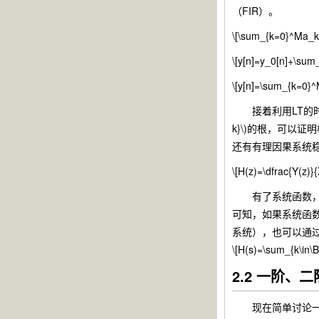
（FIR）。
\[\sum_{k=0}^Ma_kx
\[y[n]=y_0[n]+\sum_
\[y[n]=\sum_{k=0}^M
接着利用LT的时移性
k}\)的根，可以
还有有理因果系统
\[H(z)=\dfrac{Y(z)
有了系统函数，便可以将它
可知，如果系统函
系统），也可以通
\[H(s)=\sum_{k\in\B
2.2 一阶、
现在简单讨论一下一