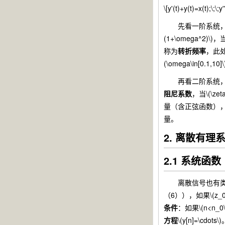
\[y'(t)+y(t)=x(t);\;\;
先看一阶系统，它的频率响
(1+\omega^2)\)
称为
转折频率
，此处与
(\omega\in[0
再看二阶系统，其频谱响应
阻尼系数
，当\(\
量（含正弦函数）
量。
2. 离散有理
2.1 系统函数
离散信号也有类似
（6）），如果\(z_0\)
条件
：如果\(n<n_
方程
\(y[n]=\