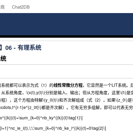
助商
Chat2DB
06 - 有理系统
系统
统都可以表示为式（1）的
线性常微分方程
，它显然是一个LIT系统
统角度，\(x(t),y(t)\)分别是输入、输出；但从方程角度，这里\(t\)是变量
这个方程由特解\(y_0(t)\)和齐次解组成（式（2），如果\(z_0\)是\(\sum_{
{z_0t},\cdots,t^{r-1}e^{z_0t}\)都是齐次解）。它有无穷多组解，即可以代
^{(k)}(t)=\sum_{k=0}^nb_ky^{(k)}(t)\tag{1}\]
{i=1}^nc_ie_i(t),\;\;\sum_{k=0}^nb_ke_i^{(k)}(t)=0\tag{2}\]