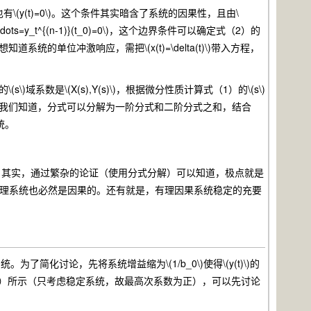
t_0\)时也有\(y(t)=0\)。这个条件其实暗含了系统的因果性，且由\
\cdots=y_t^{(n-1)}(t_0)=0\)，这个边界条件可以确定式（2）的
单位冲激响应，需把\(x(t)=\delta(t)\)带入方程，
s\)域系数是\(X(s),Y(s)\)，根据微分性质计算式（1）的\(s\)
我们知道，分式可以分解为一阶分式和二阶分式之和，结合
统。
。其实，通过繁杂的论证（使用分式分解）可以知道，极点就是
有理系统也必然是因果的。还有就是，有理因果系统稳定的充要
果系统。为了简化讨论，先将系统增益缩为\(1/b_0\)使得\(y(t)\)的
的标准式如式（4）所示（只考虑稳定系统，故最高次系数为正），可以先讨论