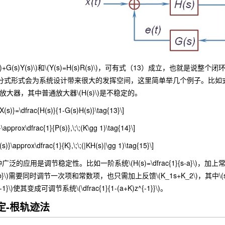
)+G(s)Y(s)\)和\(Y(s)=H(s)R(s)\)，可有式（13）成立，也就是
\)的分式形式会为系统设计带来很大的发挥空间，这里简单举几个例子。比如式（
的放大器，其中普通放大器\(H(s)\)是不稳定的。
{X(s)}=\dfrac{H(s)}{1-G(s)H(s)}\tag{13}\]
\approx\dfrac{1}{P(s)},\;\;(K\gg 1)\tag{14}\]
s)}\approx\dfrac{1}{K},\;\;(|KH(s)|\gg 1)\tag{15}\]
是调节稳定性。比如一阶系统\(H(s)=\dfrac{1}{s-a}\)，加上常数反馈\
2+as+b}\)需要同时调节一次项和常数项，也只需加上反馈\(K_1s+K_2\)，其中\(s
}\)使其变成可调节系统\(\dfrac{1}{1-(a+K)z^{-1}}\)。
判定-根轨迹法