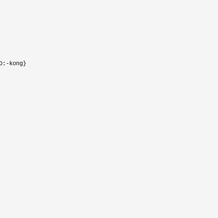
D:
-
kong}
