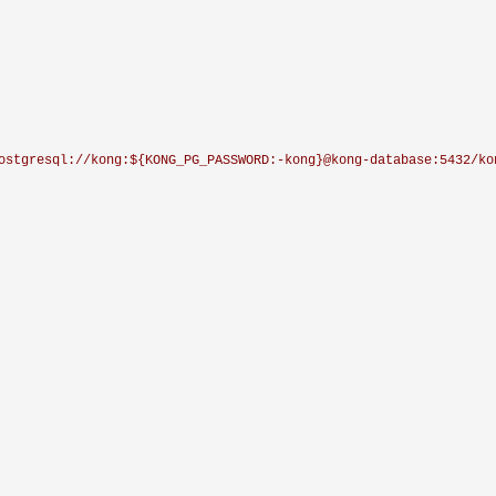
ostgresql://kong:${KONG_PG_PASSWORD:-kong}@kong-database:5432/ko