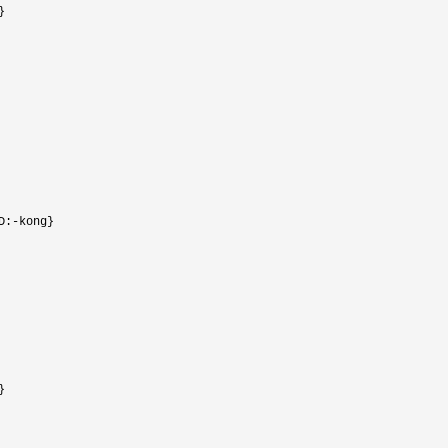


D:
-
kong}


