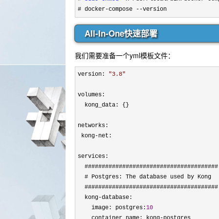
# docker
-compose --version
All-In-One快速部署
我们需要准备一个yml模板文件：
version: 
"
3.8
"
volumes:

  kong_data: {}

networks:

 kong
-
net:

services:

  #######################################

  # Postgres: The database used by Kong

  #######################################

  kong
-
database:

    image: postgres:
10
    container_name: kong
-
postgres
