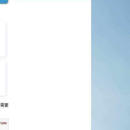
你需要
name -m)
"
 -o /usr/local/bin/docker-
compose
