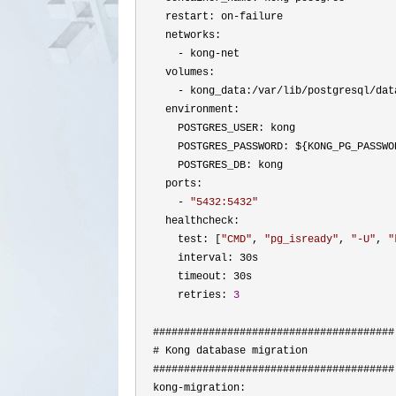
    restart: on
-
failure

    networks:

- kong-
net

    volumes:

- kong_data:/var/lib/postgresql/
data
    environment:

      POSTGRES_USER: kong

      POSTGRES_PASSWORD: ${KONG_PG_PASSWO
      POSTGRES_DB: kong

    ports:

- 
"
5432:5432
"
    healthcheck:

      test: [
"
CMD
"
, 
"
pg_isready
"
, 
"
-U
"
, 
"
      interval: 30s

      timeout: 30s

      retries: 
3
  #######################################

  # Kong database migration

  #######################################

  kong
-
migration:
