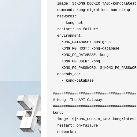
    image: ${KONG_DOCKER_TAG:
-
kong:latest}
    command: kong migrations bootstrap

    networks:

- kong-
net

    restart: on
-
failure

    environment:

      KONG_DATABASE: postgres

      KONG_PG_HOST: kong
-
database

      KONG_PG_DATABASE: kong

      KONG_PG_USER: kong

      KONG_PG_PASSWORD: ${KONG_PG_PASSWOR
    depends_on:

- kong-
database

  #######################################

  # Kong: The API Gateway

  #######################################

  kong:

    image: ${KONG_DOCKER_TAG:
-
kong:latest}
    restart: on
-
failure

    networks:
