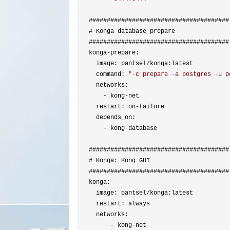
  #######################################

  # Konga database prepare

  #######################################

  konga
-
prepare:

    image: pantsel
/
konga:latest

    command: 
"
-c prepare -a postgres -u p
    networks:

- kong-
net

    restart: on
-
failure

    depends_on:

- kong-
database

  #######################################

  # Konga: Kong GUI

  #######################################

  konga:

    image: pantsel
/
konga:latest

    restart: always

    networks:

- kong-
net   
