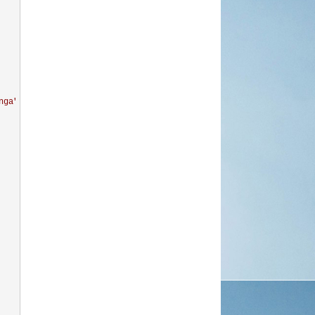
nga
"