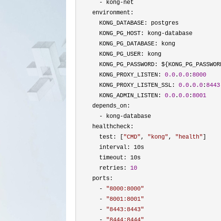
- kong-
net

    environment:

      KONG_DATABASE: postgres

      KONG_PG_HOST: kong
-
database

      KONG_PG_DATABASE: kong

      KONG_PG_USER: kong

      KONG_PG_PASSWORD: ${KONG_PG_PASSWOR
      KONG_PROXY_LISTEN: 
0.0
.
0.0
:
8000
      KONG_PROXY_LISTEN_SSL: 
0.0
.
0.0
:
8443
      KONG_ADMIN_LISTEN: 
0.0
.
0.0
:
8001
    depends_on:

- kong-
database

    healthcheck:

      test: [
"
CMD
"
, 
"
kong
"
, 
"
health
"
]

      interval: 10s

      timeout: 10s

      retries: 
10
    ports:

- 
"
8000:8000
"
      - 
"
8001:8001
"
      - 
"
8443:8443
"
      - 
"
8444:8444
"