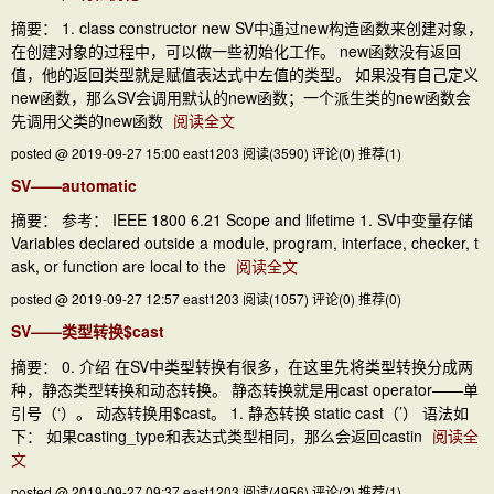
摘要： 1. class constructor new SV中通过new构造函数来创建对象，
在创建对象的过程中，可以做一些初始化工作。 new函数没有返回
值，他的返回类型就是赋值表达式中左值的类型。 如果没有自己定义
new函数，那么SV会调用默认的new函数；一个派生类的new函数会
先调用父类的new函数
阅读全文
posted @ 2019-09-27 15:00 east1203
阅读(3590)
评论(0)
推荐(1)
SV——automatic
摘要： 参考： IEEE 1800 6.21 Scope and lifetime 1. SV中变量存储
Variables declared outside a module, program, interface, checker, t
ask, or function are local to the
阅读全文
posted @ 2019-09-27 12:57 east1203
阅读(1057)
评论(0)
推荐(0)
SV——类型转换$cast
摘要： 0. 介绍 在SV中类型转换有很多，在这里先将类型转换分成两
种，静态类型转换和动态转换。 静态转换就是用cast operator——单
引号（‘）。 动态转换用$cast。 1. 静态转换 static cast（’） 语法如
下： 如果casting_type和表达式类型相同，那么会返回castin
阅读全
文
posted @ 2019-09-27 09:37 east1203
阅读(4956)
评论(2)
推荐(1)