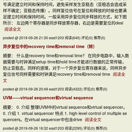
号满足建立时间和保持时间，避免采样发生亚稳态（亚稳态会造成采
样不确定；亚稳态传播）。同样复位信号在复位和释放的时候也要满
足建立时间和保持时间。一般采用异步复位同步释放的方式，如下图
所示： 左边两个寄存器是同步释放寄存器，右边是需要复位的desi
阅读全文
posted @ 2019-09-26 21:30 east1203
阅读(645)
评论(0)
推荐(0)
异步复位中的recovery time和removal time（转）
摘要： 什么是recovery time和removal time？ 在同步电路中，输入数
据需要与时钟满足setup time和hold time才能进行数据的正常传输，
防止亚稳态。同样的道理，对于一个异步复位寄存器来说，同样异步
复位信号同样需要和时钟满足recovery time和removal time
阅读全
文
posted @ 2019-09-26 20:49 east1203
阅读(4322)
评论(0)
推荐(0)
UVM——virtual sequencer和virtual sequence
摘要： 0. 介绍 整理UVM中的virtual sequence和virtual sequencer。
0. 介绍 1. virtual sequencer 特点 1. high-level control of multiple se
quencers。在virtual sequencer中包含drive
阅读全文
posted @ 2019-09-26 16:32 east1203
阅读(2295)
评论(0)
推荐(0)