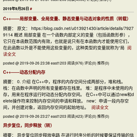
2019年9月26日
#
C++——局部变量、全局变量、静态变量与动态对象的性质（转载）
摘要： 原文： https://blog.csdn.net/u013921430/article/details/7927
9114 概述 局部变量 在一个函数内部定义的变量（包括函数形参），
它只在本函数范围内有效，也就是说只有在本函数内才能使用它们，
在此函数以外是不能使用这些变量的，这种类型的变量就称为“局
阅
读全文
posted @ 2019-09-26 23:38 east1203
阅读(976)
评论(0)
推荐(0)
C++——动态分配内存
摘要： 0. 介绍 在C++中，程序的内存空间分成两部分，堆和栈。
栈：在函数中声明的所有变量都存在栈里。 堆：是程序中未使用的内
存，用来在程序运行时动态分配内存空间。 在C++中可以通过new和d
elete操作符来控制内存空间的申请和释放。 new：申请一段内存空
间，并创建对象，返回内存空间的起始地址。
阅读全文
posted @ 2019-09-26 23:27 east1203
阅读(423)
评论(0)
推荐(0)
异步复位，同步释放（转）
摘要： 异步复位同步释放电路 在进行时序分析的时候要保证传输的信