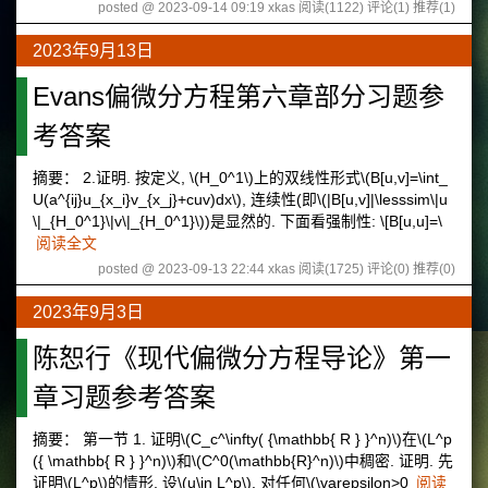
posted @ 2023-09-14 09:19 xkas
阅读(1122)
评论(1)
推荐(1)
2023年9月13日
Evans偏微分方程第六章部分习题参
考答案
摘要： 2.证明. 按定义, \(H_0^1\)上的双线性形式\(B[u,v]=\int_
U(a^{ij}u_{x_i}v_{x_j}+cuv)dx\), 连续性(即\(|B[u,v]|\lesssim\|u
\|_{H_0^1}\|v\|_{H_0^1}\))是显然的. 下面看强制性: \[B[u,u]=\
阅读全文
posted @ 2023-09-13 22:44 xkas
阅读(1725)
评论(0)
推荐(0)
2023年9月3日
陈恕行《现代偏微分方程导论》第一
章习题参考答案
摘要： 第一节 1. 证明\(C_c^\infty( {\mathbb{ R } }^n)\)在\(L^p
({ \mathbb{ R } }^n)\)和\(C^0(\mathbb{R}^n)\)中稠密. 证明. 先
证明\(L^p\)的情形, 设\(u\in L^p\). 对任何\(\varepsilon>0
阅读