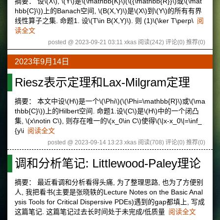
摘要： 设\(X\), \(Y\)是\(\mathbb{K}\)(\({\mathbb{R}}\)或\(\mat
hbb{C}\))上的Banach空间, \(B(X,Y)\)是\(X\)到\(Y\)的所有有界
线性算子之集. 命题1. 设\(T\in B(X,Y)\). 则 (1)\(\ker T\perp\
阅
读全文
posted @ 2023-09-21 03:11 xkas
阅读(242)
评论(0)
推荐(0)
2023年9月14日
Riesz表示定理和Lax-Milgram定理
摘要： 本文中设\(H\)是一个\(\Phi\)(\(\Phi=\mathbb{R}\)或\(\ma
thbb{C}\))上的Hilbert空间. 命题1.设\(C\)是\(H\)中的一个闭凸
集, \(x\notin C\), 则存在唯一的\(x_0\in C\)使得\(\|x-x_0\|=\inf_
{y\i
阅读全文
posted @ 2023-09-14 13:23 xkas
阅读(708)
评论(0)
推荐(0)
调和分析笔记: Littlewood-Paley理论
摘要： 最近看调和分析看得头痛, 为了整理思路, 也为了方便别
人, 我把看书(主要是张晓轶的Lecture Notes on the Basic Anal
ysis Tools for Critical Dispersive PDEs)遇到的gap都填上, 写成
这篇笔记. 这篇笔记过去长时间处于未完成/低质量
阅读全文