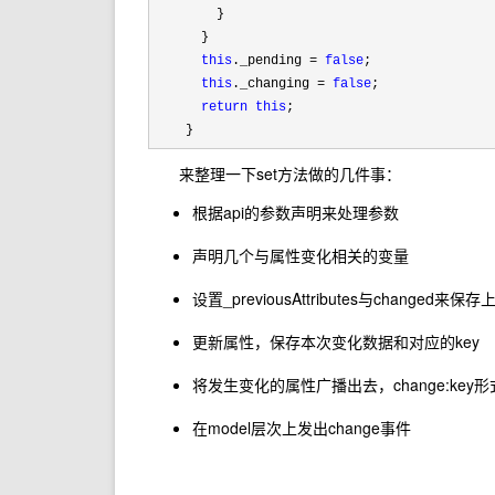
        }

      }

this
._pending = 
false
;

this
._changing = 
false
;

return
this
;

    }
来整理一下set方法做的几件事：
根据api的参数声明来处理参数
声明几个与属性变化相关的变量
设置_previousAttributes与change
更新属性，保存本次变化数据和对应的key
将发生变化的属性广播出去，change:key形
在model层次上发出change事件