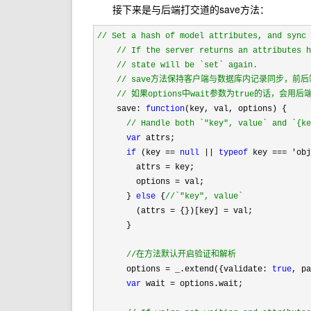
接下来是与后端打交道的save方法：
//
 Set a hash of model attributes, and sync
//
 If the server returns an attributes 
//
 state will be `set` again.
//
 save方法保持客户端与数据库内记录同步，前
//
 如果options中wait参数为true的话，会
    save: 
function
(key, val, options) {

//
 Handle both `"key", value` and `{k
var
 attrs;

if
 (key == 
null
 || 
typeof
 key === 'ob
        attrs =
 key;

        options 
=
 val;

      } 
else
 {
//
`"key", value`
        (attrs = {})[key] =
 val;

      }

//
在方法默认开启验证和解析
      options = _.extend({validate: 
true
, p
var
 wait =
 options.wait;
