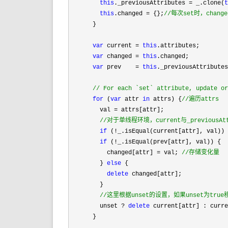
this
._previousAttributes = _.clone(
this
.changed = {};
//
每次set时，cha
      }

var
 current = 
this
.attributes;

var
 changed = 
this
.changed;

var
 prev    = 
this
._previousAttributes
//
 For each `set` attribute, update o
for
 (
var
 attr 
in
 attrs) {
//
遍历attrs
        val =
 attrs[attr];

//
对于单线程环境，current与_previou
if
 (!_.isEqual(current[attr], val))
if
 (!
_.isEqual(prev[attr], val)) {

          changed[attr] 
= val; 
//
存储变化量
        } 
else
 {

delete
 changed[attr];

        }

//
这里根据unset的设置，如果unset为true
        unset ? 
delete
 current[attr] : curr
      }
