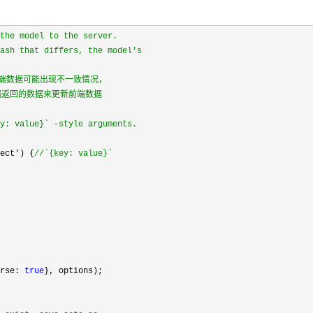
 the model to the server.
hash that differs, the model's
后端数据可能出现不一致情况，
用后端返回的数据来更新前端数据
ey: value}` -style arguments.
ject') {
//
`{key: value}`
arse: 
true
}, options);
