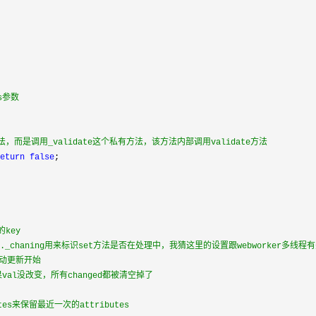
ns参数
，而是调用_validate这个私有方法，该方法内部调用validate方法
return
false
;

key
is._chaning用来标识set方法是否在处理中，我猜这里的设置跟webworker多线程
动更新开始
，如果val没改变，所有changed都被清空掉了
butes来保留最近一次的attributes