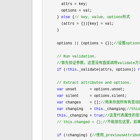
        attrs =
 key;

        options 
=
 val;

      } 
else
 {
//
 key, value, options形式
        (attrs = {})[key] =
 val;

      }

      options 
|| (options = {});
//
设置optio
//
 Run validation.
//
首先验证参数，这里没有直接调用validate方法
if
 (!
this
._validate(attrs, options)) 
//
 Extract attributes and options.
var
 unset      =
 options.unset;

var
 silent     =
 options.silent;

var
 changes    = [];
//
用来存放所有有变动的
var
 changing   = 
this
._changing;
//
th
this
._changing = 
true
;
//
这里代表属性的变
//
 this.changed = {};//不能放在这里
if
 (!changing) {
//
使用_previousAttri