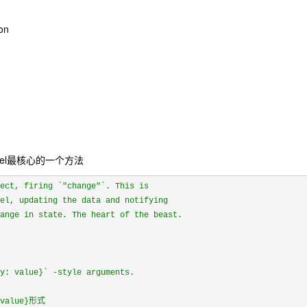
on
el最核心的一个方法
ject, firing `"change"`. This is
del, updating the data and notifying
hange in state. The heart of the beast.
ey: value}` -style arguments.
 value}形式