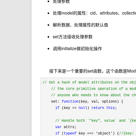
处理参数
处理model的属性：cid、attributes、collecti
解析数据、处理属性的默认值
set方法接收处理参数
调用initialize做初始化操作
接下来是一个重要的set函数，这个函数是Mod
//
 Set a hash of model attributes on the ob
//
 the core primitive operation of a mo
//
 anyone who needs to know about the c
    set: 
function
(key, val, options) {

if
 (key == 
null
) 
return
this
;

//
 Handle both `"key", value` and `{k
var
 attrs;

if
 (
typeof
 key === 'object') {
//
{key: