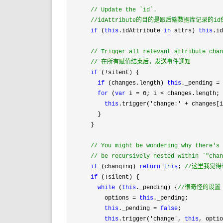
//
 Update the `id`.
//
idAttribute的目的是跟后端数据库记录的i
if
 (
this
.idAttribute 
in
 attrs) 
this
.i
//
 Trigger all relevant attribute cha
//
 在所有赋值结束后，发送事件通知
if
 (!
silent) {

if
 (changes.length) 
this
._pending =
 
for
 (
var
 i = 0; i < changes.length;
this
.trigger('change:' + changes[
        }

      }

//
 You might be wondering why there's
//
 be recursively nested within `"cha
if
 (changing) 
return
this
; 
//
这里我觉得
if
 (!
silent) {

while
 (
this
._pending) {
//
很奇怪的设置
          options = 
this
._pending;

this
._pending = 
false
;

this
.trigger('change', 
this
, opti