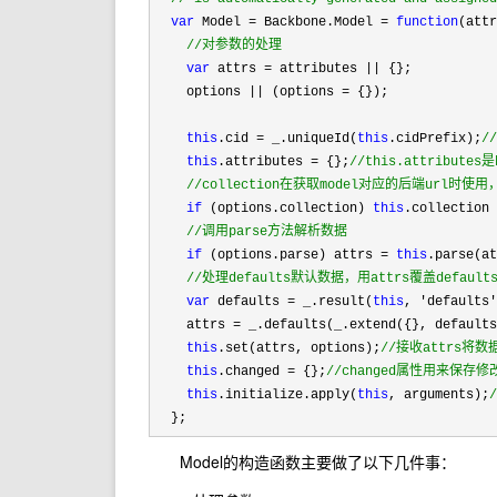
var
 Model = Backbone.Model = 
function
(attr
//
对参数的处理
var
 attrs = attributes ||
 {};

    options 
|| (options =
 {});

this
.cid = _.uniqueId(
this
.cidPrefix);
/
this
.attributes = {};
//
this.attribut
//
collection在获取model对应的后端url时使用，
if
 (options.collection) 
this
.collection
//
调用parse方法解析数据
if
 (options.parse) attrs = 
this
.parse(a
//
处理defaults默认数据，用attrs覆盖default
var
 defaults = _.result(
this
, 'defaults
    attrs 
=
 _.defaults(_.extend({}, defaults
this
.set(attrs, options);
//
接收attrs将数据
this
.changed = {};
//
changed属性用来保存修
this
.initialize.apply(
this
, arguments);
  };
Model的构造函数主要做了以下几件事：