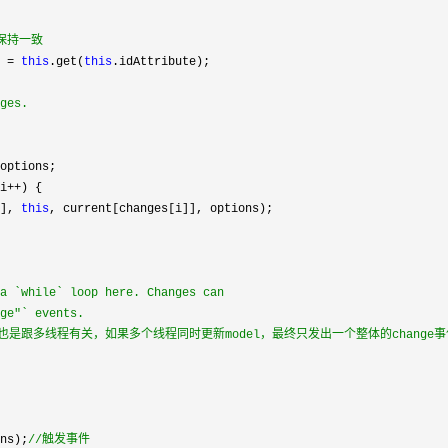
d保持一致
d = 
this
.get(
this
.idAttribute);

nges.
options;

 i++
) {

i], 
this
, current[changes[i]], options);

 a `while` loop here. Changes can
nge"` events.
也是跟多线程有关，如果多个线程同时更新model，最终只发出一个整体的change事
ons);
//
触发事件