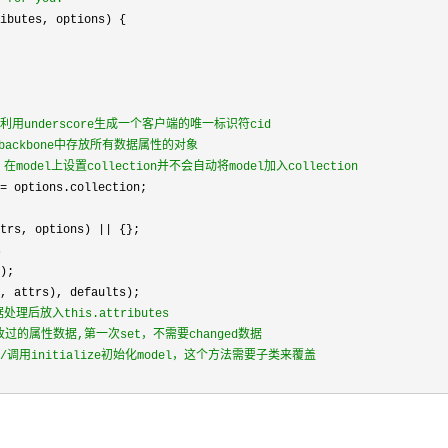
ibutes, options) {

/
利用underscore生成一个客户端的唯一标识符cid
es是backbone中存放所有数据属性的对象
在model上设置collection并不会自动将model加入collection
 =
 options.collection;

ttrs, options) ||
 {};

s
'
);

, attrs), defaults);

处理后放入this.attributes
改过的属性数据,第一次set，不需要changed数据
//
调用initialize初始化model，这个方法需要子类来覆盖