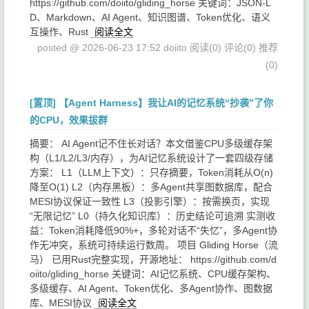
https://github.com/doiito/gliding_horse 关键词：JSON-L
D、Markdown、AI Agent、知识图谱、Token优化、语义
互操作、Rust
阅读全文
posted @ 2026-06-23 17:52 doiito
阅读(0)
评论(0)
推荐
(0)
[置顶]
【Agent Harness】我让AI的记忆系统“抄袭”了你
的CPU，效果拔群
摘要： AI Agent记不住长对话？本文借鉴CPU多级缓存架
构（L1/L2/L3/内存），为AI记忆系统设计了一套四级存储
方案： L1（LLM上下文）：只存摘要，Token消耗从O(n)
降至O(1) L2（内存黑板）：多Agent共享图数据库，配合
MESI协议保证一致性 L3（投影引擎）：按需换页，实现
“无限记忆” L0（持久化知识库）：历史结论可追溯 实测收
益：Token消耗降低90%+，多轮对话不“失忆”，多Agent协
作无冲突，系统可持续运行数周。 项目 Gliding Horse（流
马） 已用Rust完整实现，开源地址： https://github.com/d
oiito/gliding_horse 关键词：AI记忆系统、CPU缓存架构、
多级缓存、AI Agent、Token优化、多Agent协作、图数据
库、MESI协议
阅读全文