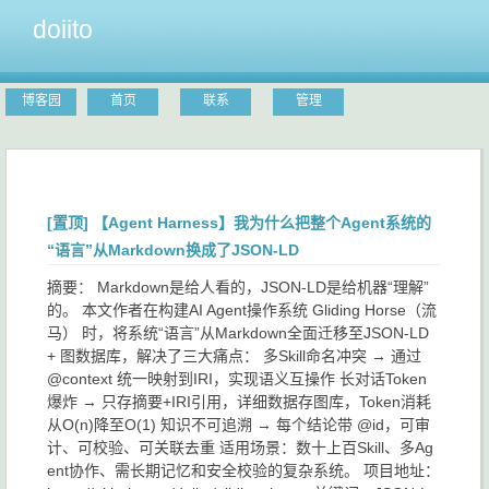
doiito
博客园
首页
联系
管理
[置顶]
【Agent Harness】我为什么把整个Agent系统的
“语言”从Markdown换成了JSON-LD
摘要： Markdown是给人看的，JSON-LD是给机器“理解”
的。 本文作者在构建AI Agent操作系统 Gliding Horse（流
马） 时，将系统“语言”从Markdown全面迁移至JSON-LD
+ 图数据库，解决了三大痛点： 多Skill命名冲突 → 通过
@context 统一映射到IRI，实现语义互操作 长对话Token
爆炸 → 只存摘要+IRI引用，详细数据存图库，Token消耗
从O(n)降至O(1) 知识不可追溯 → 每个结论带 @id，可审
计、可校验、可关联去重 适用场景：数十上百Skill、多Ag
ent协作、需长期记忆和安全校验的复杂系统。 项目地址：