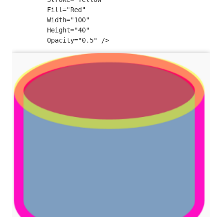
         Fill="Red"

         Width="100"

         Height="40"
