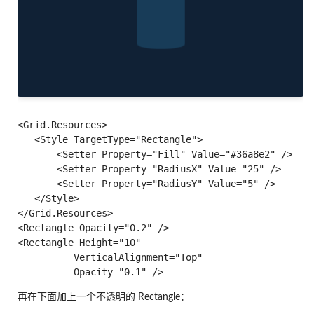
<Grid.Resources>

   <Style TargetType="Rectangle">

       <Setter Property="Fill" Value="#36a8e2" />

       <Setter Property="RadiusX" Value="25" />

       <Setter Property="RadiusY" Value="5" />

   </Style>

</Grid.Resources>

<Rectangle Opacity="0.2" />

<Rectangle Height="10"

          VerticalAlignment="Top"

再在下面加上一个不透明的 Rectangle：