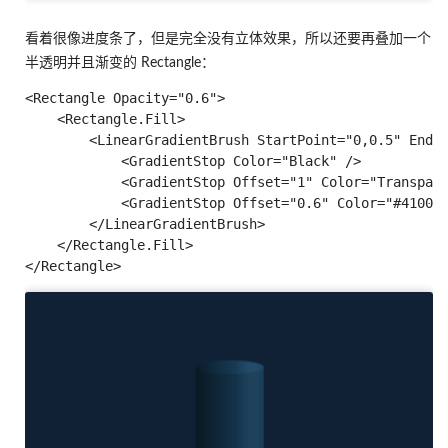
看着很像进度条了，但是完全没有立体效果，所以还要再叠加一个
半透明并且渐变的 Rectangle：
<Rectangle Opacity="0.6">

    <Rectangle.Fill>

        <LinearGradientBrush StartPoint="0,0.5" EndPo
            <GradientStop Color="Black" />

            <GradientStop Offset="1" Color="Transpare
            <GradientStop Offset="0.6" Color="#410000
        </LinearGradientBrush>

    </Rectangle.Fill>
