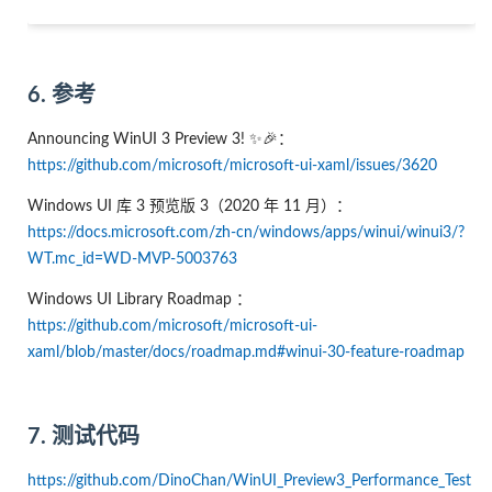
6. 参考
Announcing WinUI 3 Preview 3! ✨🎉：
https://github.com/microsoft/microsoft-ui-xaml/issues/3620
Windows UI 库 3 预览版 3（2020 年 11 月）：
https://docs.microsoft.com/zh-cn/windows/apps/winui/winui3/?
WT.mc_id=WD-MVP-5003763
Windows UI Library Roadmap ：
https://github.com/microsoft/microsoft-ui-
xaml/blob/master/docs/roadmap.md#winui-30-feature-roadmap
7. 测试代码
https://github.com/DinoChan/WinUI_Preview3_Performance_Test