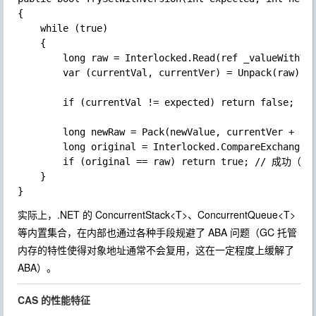
{

	while (true)

	{

		long raw = Interlocked.Read(ref _valueWithVersion);

		var (currentVal, currentVer) = Unpack(raw);

		if (currentVal != expected) return false;

		long newRaw = Pack(newValue, currentVer + 1); // 版本号 +1

		long original = Interlocked.CompareExchange(ref _valueWithVersion, newRaw, raw);

		if (original == raw) return true; // 成功（值和版本都匹配）

	}

实际上，.NET 的
ConcurrentStack<T>
、
ConcurrentQueue<T>
等内置集合，在内部也通过各种手段规避了 ABA 问题（GC 托管
内存的特性使得对象地址通常不会复用，这在一定程度上缓解了
ABA）。
CAS 的性能特征