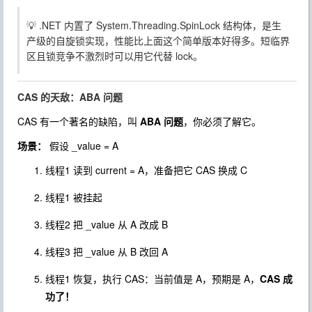
💡 .NET 内置了
System.Threading.SpinLock
结构体，是生
产级的自旋锁实现，性能比上面这个简单版本好得多。短临界
区且锁竞争不激烈时可以用它代替
lock
。
CAS 的天敌：ABA 问题
CAS 有一个著名的缺陷，叫
ABA 问题
，你必须了解它。
场景：
假设
_value = A
线程1 读到
current = A
，准备把它 CAS 换成 C
线程1 被挂起
线程2 把
_value
从 A 改成 B
线程3 把
_value
从 B 改回 A
线程1 恢复，执行 CAS：当前值是 A，预期是 A，
CAS 成
功了！