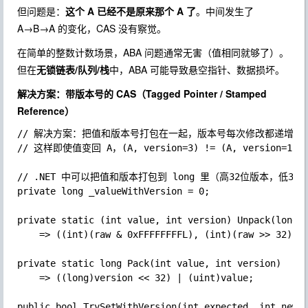
但问题是：
这个 A 已经不是原来那个 A 了
。中间发生了
A→B→A 的变化，CAS 没有察觉。
在简单的整数计数场景，ABA 问题通常无害（值相同就够了）。
但在
无锁链表/队列/栈
中，ABA 可能导致悬空指针、数据损坏。
解决方案：带版本号的 CAS（Tagged Pointer / Stamped
Reference）
// 解决方案：把值和版本号打包在一起，版本号每次修改都递增

// 这样即使值变回 A，(A, version=3) != (A, version=1)
// .NET 中可以把值和版本打包到 long 里（高32位版本，低32位
private long _valueWithVersion = 0;

private static (int value, int version) Unpack(long r
	=> ((int)(raw & 0xFFFFFFFFL), (int)(raw >> 32));

private static long Pack(int value, int version)

	=> ((long)version << 32) | (uint)value;

public bool TrySetWithVersion(int expected, int newVa