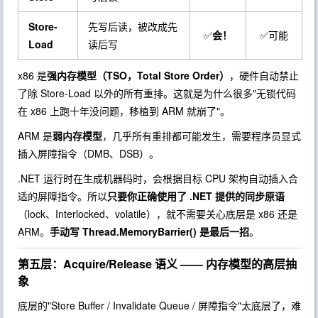
Store-
先写后读，被改成先
✅
会！
✅可能
Load
读后写
x86 是
强内存模型（TSO，Total Store Order）
，硬件自动禁止
了除 Store-Load 以外的所有重排。这就是为什么很多"无锁代码
在 x86 上跑十年没问题，移植到 ARM 就崩了"。
ARM 是
弱内存模型
，几乎所有重排都可能发生，需要程序员显式
插入屏障指令（
DMB
、
DSB
）。
.NET 运行时在生成机器码时，会根据目标 CPU 架构自动插入合
适的屏障指令。所以
只要你正确使用了 .NET 提供的同步原语
（
lock
、
Interlocked
、
volatile
），就不需要关心底层是 x86 还是
ARM。
手动写
Thread.MemoryBarrier()
是最后一招
。
第五层：Acquire/Release 语义 —— 内存模型的高层抽
象
底层的"Store Buffer / Invalidate Queue / 屏障指令"太底层了，难