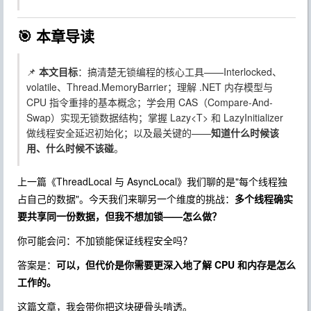
🎯 本章导读
📌
本文目标
：搞清楚无锁编程的核心工具——
Interlocked
、
volatile
、
Thread.MemoryBarrier
；理解 .NET 内存模型与
CPU 指令重排的基本概念；学会用 CAS（Compare-And-
Swap）实现无锁数据结构；掌握
Lazy<T>
和
LazyInitializer
做线程安全延迟初始化；以及最关键的——
知道什么时候该
用、什么时候不该碰
。
上一篇《ThreadLocal 与 AsyncLocal》我们聊的是"每个线程独
占自己的数据"。今天我们来聊另一个维度的挑战：
多个线程确实
要共享同一份数据，但我不想加锁——怎么做？
你可能会问：不加锁能保证线程安全吗？
答案是：
可以，但代价是你需要更深入地了解 CPU 和内存是怎么
工作的。
这篇文章，我会带你把这块硬骨头啃透。