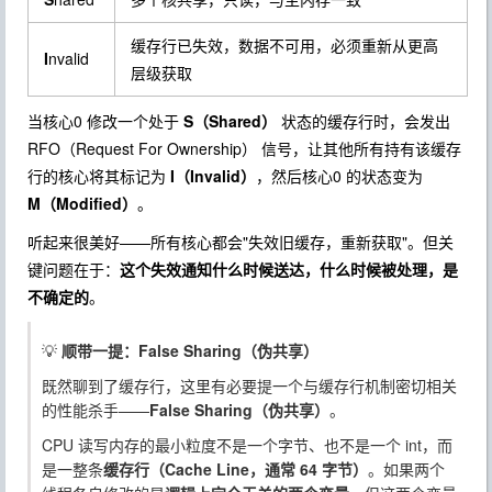
缓存行已失效，数据不可用，必须重新从更高
I
nvalid
层级获取
当核心0 修改一个处于
S（Shared）
状态的缓存行时，会发出
RFO（Request For Ownership）
信号，让其他所有持有该缓存
行的核心将其标记为
I（Invalid）
，然后核心0 的状态变为
M（Modified）
。
听起来很美好——所有核心都会"失效旧缓存，重新获取"。但关
键问题在于：
这个失效通知什么时候送达，什么时候被处理，是
不确定的
。
💡
顺带一提：False Sharing（伪共享）
既然聊到了缓存行，这里有必要提一个与缓存行机制密切相关
的性能杀手——
False Sharing（伪共享）
。
CPU 读写内存的最小粒度不是一个字节、也不是一个
int
，而
是一整条
缓存行（Cache Line，通常 64 字节）
。如果两个