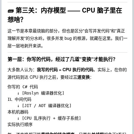
🧱 第三关：内存模型 —— CPU 脑子里在
想啥？
这一节是本章最烧脑的部分，但也是区分"会写并发代码"和"真正
理解并发"的分水岭。很多并发 bug 的根源，就藏在这里。我们一
层一层地剥开来讲。
第一层：你写的代码，经过了几道"变换"才能执行？
大多数人认为：
我写的代码 = CPU 执行的代码
。实际上，在你的
源代码到达 CPU 执行之前，要经过
三道变换
：
你写的 C# 代码

    ↓ [Roslyn 编译器优化]

IL 中间代码

    ↓ [JIT / AOT 编译器优化]

本机机器码

    ↓ [CPU 乱序执行 + 缓存子系统]
