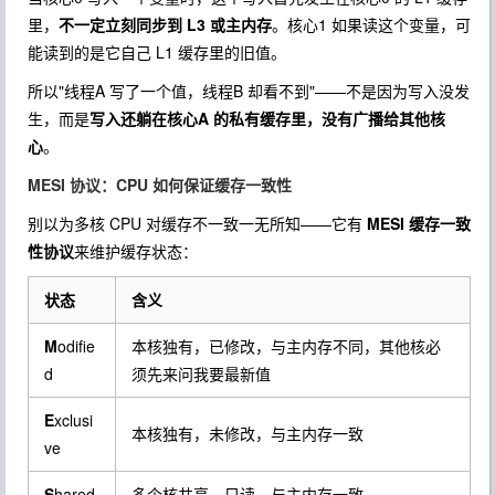
里，
不一定立刻同步到 L3 或主内存
。核心1 如果读这个变量，可
能读到的是它自己 L1 缓存里的旧值。
所以"线程A 写了一个值，线程B 却看不到"——不是因为写入没发
生，而是
写入还躺在核心A 的私有缓存里，没有广播给其他核
心
。
MESI 协议：CPU 如何保证缓存一致性
别以为多核 CPU 对缓存不一致一无所知——它有
MESI 缓存一致
性协议
来维护缓存状态：
状态
含义
M
odifie
本核独有，已修改，与主内存不同，其他核必
d
须先来问我要最新值
E
xclusi
本核独有，未修改，与主内存一致
ve
S
hared
多个核共享，只读，与主内存一致