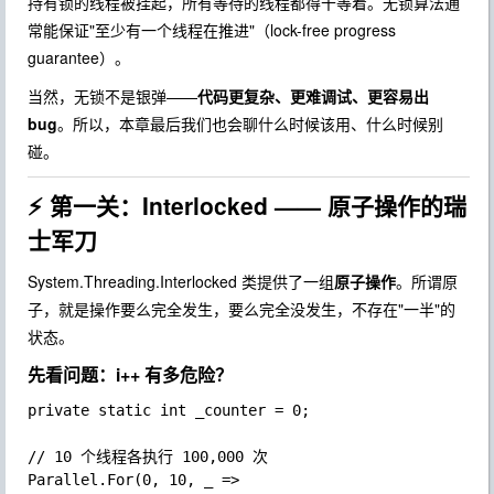
持有锁的线程被挂起，所有等待的线程都得干等着。无锁算法通
常能保证"至少有一个线程在推进"（lock-free progress
guarantee）。
当然，无锁不是银弹——
代码更复杂、更难调试、更容易出
bug
。所以，本章最后我们也会聊什么时候该用、什么时候别
碰。
⚡ 第一关：Interlocked —— 原子操作的瑞
士军刀
System.Threading.Interlocked
类提供了一组
原子操作
。所谓原
子，就是操作要么完全发生，要么完全没发生，不存在"一半"的
状态。
先看问题：i++ 有多危险？
private static int _counter = 0;

// 10 个线程各执行 100,000 次

Parallel.For(0, 10, _ =>
