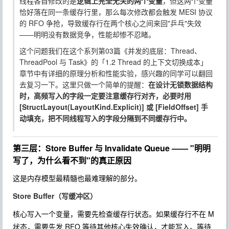
线程各自修改的是
逻辑上完全无关的两个变量
，但这两个变量
恰好落在同一条缓存行里，那么每次修改都会触发 MESI 协议
的 RFO 争抢，导致缓存行在两个核心之间来回"乒乓"失效
——明明没有数据竞争，性能却惨不忍睹。
这个问题我们在这个系列第03篇《并发的底层：Thread、
ThreadPool 与 Task》的「1.2 Thread 的上下文切换成本」
章节中有详细的原理分析和性能实验，感兴趣的同学可以翻回
去复习一下。这里只做一个简单的提醒：
在设计无锁数据结构
时，高频写入的字段一定要注意缓存行对齐，必要时用
[StructLayout(LayoutKind.Explicit)]
或
[FieldOffset]
手
动填充，把不同线程写入的字段分隔到不同缓存行中。
第三层：Store Buffer 与 Invalidate Queue —— "明明
写了，为什么看不到"的真正原因
这是内存模型最精髓也最难理解的部分。
Store Buffer（写缓冲区）
核心写入一个变量，需要先检查缓存行状态。如果缓存行不在 M
状态，需要先发 RFO 等待其他核心失效确认，才能写入。等待