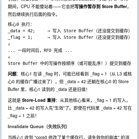
期间，CPU 不能傻站着——它会把
写操作暂存到 Store Buffer
，
然后继续执行后面的指令。
核心0 执行：

_data = 42;     → 写入 Store Buffer（还没提交到缓存）

_flag = 1;      → 写入 Store Buffer（还没提交到缓存）

↓

... 一段时间后，RFO 完成 ...

↓

问题
：核心1 在读
_flag
时，可能已经看到
_flag = 1
（从 L3 或核
心0 的缓存广播过来了），但
_data = 42
还躺在核心0 的 Store
Buffer 里，核心1 读到的
_data
还是旧值！
这就是
Store-Load 重排
：从其他核心看来，
_flag = 1
的写入，
比
_data = 42
的写入先"生效"了。即使在代码里
_data = 42
写在
_flag = 1
之前！
Invalidate Queue（失效队列）
当核心1 收到 "core0 修改了某个缓存行，请失效你的副本" 的消