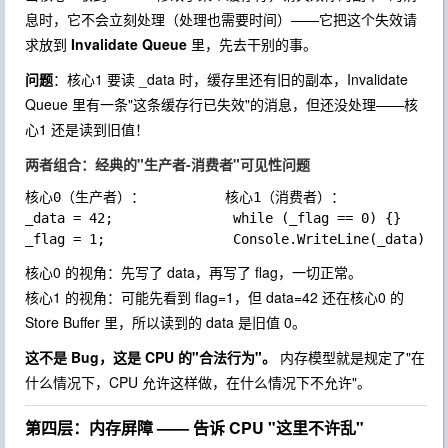
息时，它不会立刻处理（处理也需要时间）——它把这个失效请
求放到
Invalidate Queue
里，先去干别的事。
问题
：核心1 要读
_data
时，缓存里还有旧的副本，Invalidate
Queue 里有一条"这条缓存行已失效"的消息，但还没处理——核
心1 还是读到旧值！
两者组合：经典的"生产者-消费者"可见性问题
核心0（生产者）：          核心1（消费者）：

_data = 42;               while (_flag == 0) {}

核心0 的视角：先写了 data，再写了 flag，一切正常。
核心1 的视角：可能先看到 flag=1，但 data=42 还在核心0 的
Store Buffer 里，所以读到的 data 是旧值 0。
这不是 Bug，这是 CPU 的"合法行为"。
内存模型就是规定了"在
什么情况下，CPU 允许这样做，在什么情况下不允许"。
第四层：内存屏障 —— 告诉 CPU "这里不许乱"