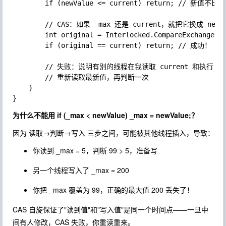
		if (newValue <= current) return; // 新值不比当前大，直接不用更新

		// CAS：如果 _max 还是 current，就把它换成 newValue

		int original = Interlocked.CompareExchange(ref _max, newValue, current);

		if (original == current) return; // 成功！

		// 失败：说明有别的线程在我读取 current 和执行 CAS 之间，抢先改了 _max

		// 重新读取最新值，再判断一次

	}

为什么不能用
if (_max < newValue) _max = newValue;
？
因为
读取→判断→写入
三步之间，可能被其他线程插入，导致：
你读到
_max = 5
，判断
99 > 5
，准备写
另一个线程写入了
_max = 200
你把
_max
覆盖为
99
，正确的最大值 200 丢失了！
CAS 自旋保证了"读到值"和"写入值"是同一个时间点——一旦中
间有人修改，CAS 失败，你重读重来。