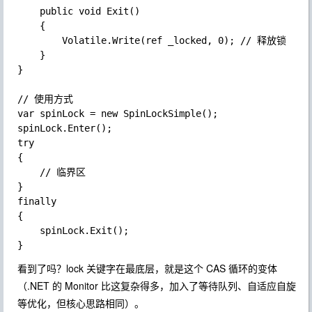
	public void Exit()

	{

		Volatile.Write(ref _locked, 0); // 释放锁

	}

}

// 使用方式

var spinLock = new SpinLockSimple();

spinLock.Enter();

try

{

	// 临界区

}

finally

{

	spinLock.Exit();

看到了吗？
lock
关键字在最底层，就是这个 CAS 循环的变体
（.NET 的 Monitor 比这复杂得多，加入了等待队列、自适应自旋
等优化，但核心思路相同）。