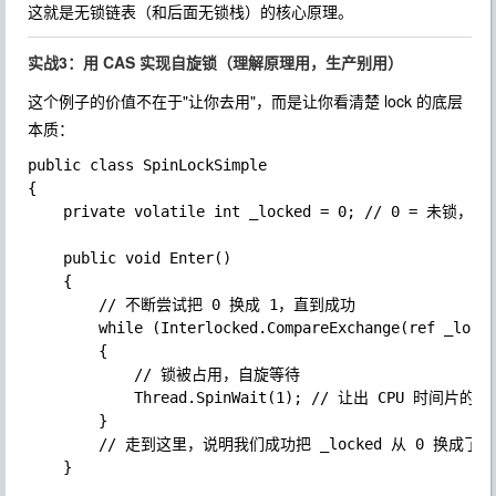
这就是无锁链表（和后面无锁栈）的核心原理。
实战3：用 CAS 实现自旋锁（理解原理用，生产别用）
这个例子的价值不在于"让你去用"，而是让你看清楚
lock
的底层
本质：
public class SpinLockSimple

{

	private volatile int _locked = 0; // 0 = 未锁，1 = 已锁

	public void Enter()

	{

		// 不断尝试把 0 换成 1，直到成功

		while (Interlocked.CompareExchange(ref _locked, 1, 0) != 0)

		{

			// 锁被占用，自旋等待

			Thread.SpinWait(1); // 让出 CPU 时间片的一小部分，避免完全占满 CPU

		}

		// 走到这里，说明我们成功把 _locked 从 0 换成了 1，拿到了锁

	}
