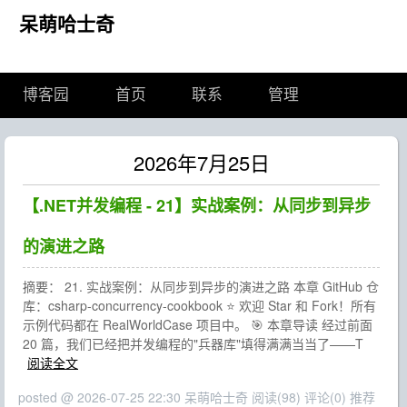
呆萌哈士奇
博客园
首页
联系
管理
2026年7月25日
【.NET并发编程 - 21】实战案例：从同步到异步
的演进之路
摘要： 21. 实战案例：从同步到异步的演进之路 本章 GitHub 仓
库：csharp-concurrency-cookbook ⭐ 欢迎 Star 和 Fork！所有
示例代码都在 RealWorldCase 项目中。 🎯 本章导读 经过前面
20 篇，我们已经把并发编程的"兵器库"填得满满当当了——T
阅读全文
posted @ 2026-07-25 22:30 呆萌哈士奇
阅读(98)
评论(0)
推荐