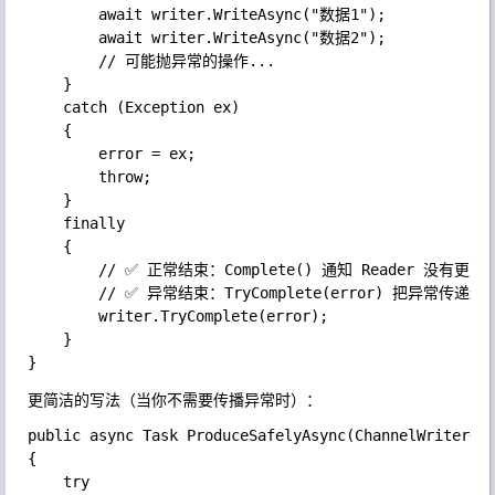
		await writer.WriteAsync("数据1");

		await writer.WriteAsync("数据2");

		// 可能抛异常的操作...

	}

	catch (Exception ex)

	{

		error = ex;

		throw;

	}

	finally

	{

		// ✅ 正常结束：Complete() 通知 Reader 没有更多数据了

		// ✅ 异常结束：TryComplete(error) 把异常传递给 Reader

		writer.TryComplete(error);

	}

更简洁的写法（当你不需要传播异常时）：
public async Task ProduceSafelyAsync(ChannelWriter<st
{

	try
