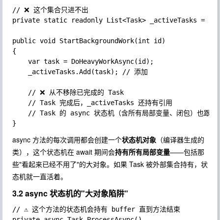
// ❌ 这个集合只进不出

private static readonly List<Task> _activeTasks = new
public void StartBackgroundWork(int id)

{

	var task = DoHeavyWorkAsync(id);

	_activeTasks.Add(task); // 添加

	// ❌ 从不移除已完成的 Task

	// Task 完成后，_activeTasks 还持有引用

	// Task 的 async 状态机（含所有局部变量、闭包）也跟着活着

async
方法的每次调用都会创建一个
状态机对象
（编译器生成的
类），这个状态机在
await
期间会
持有所有局部变量
——包括那
些"看起来已经不用了"的大对象。如果 Task 被外部集合持有，状
态机就一直活着。
3.2 async 状态机的"大对象陷阱"
// ⚠️ 这个方法的状态机会持有 buffer 直到方法结束

private async Task ProcessAsync()
