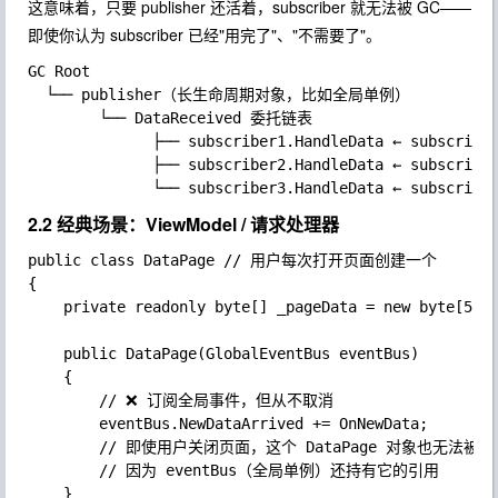
这意味着，只要
publisher
还活着，
subscriber
就无法被 GC——
即使你认为
subscriber
已经"用完了"、"不需要了"。
GC Root

  └── publisher（长生命周期对象，比如全局单例）

		└── DataReceived 委托链表

			  ├── subscriber1.HandleData ← subscriber1 被持有！

			  ├── subscriber2.HandleData ← subscriber2 被持有！

2.2 经典场景：ViewModel / 请求处理器
public class DataPage // 用户每次打开页面创建一个

{

	private readonly byte[] _pageData = new byte[512 * 1024]; // 512KB 页面数据

	public DataPage(GlobalEventBus eventBus)

	{

		// ❌ 订阅全局事件，但从不取消

		eventBus.NewDataArrived += OnNewData;

		// 即使用户关闭页面，这个 DataPage 对象也无法被 GC

		// 因为 eventBus（全局单例）还持有它的引用

	}
