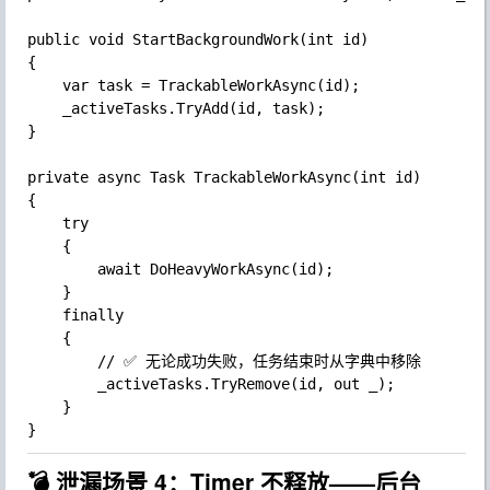
public void StartBackgroundWork(int id)

{

	var task = TrackableWorkAsync(id);

	_activeTasks.TryAdd(id, task);

}

private async Task TrackableWorkAsync(int id)

{

	try

	{

		await DoHeavyWorkAsync(id);

	}

	finally

	{

		// ✅ 无论成功失败，任务结束时从字典中移除

		_activeTasks.TryRemove(id, out _);

	}

💣 泄漏场景 4：Timer 不释放——后台