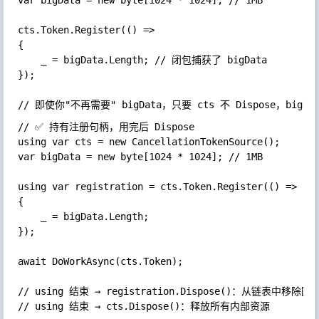
var bigData = new byte[1024 * 1024]; // 1MB

cts.Token.Register(() =>

{

	_ = bigData.Length; // 闭包捕获了 bigData

});

// ✅ 持有注册句柄，用完后 Dispose

using var cts = new CancellationTokenSource();

var bigData = new byte[1024 * 1024]; // 1MB

using var registration = cts.Token.Register(() =>

{

	_ = bigData.Length;

});

await DoWorkAsync(cts.Token);

// using 结束 → registration.Dispose()：从链表中移除回调