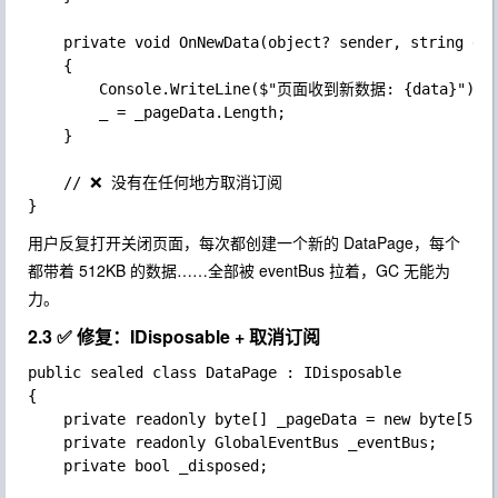
	private void OnNewData(object? sender, string data)

	{

		Console.WriteLine($"页面收到新数据: {data}");

		_ = _pageData.Length;

	}

	// ❌ 没有在任何地方取消订阅

用户反复打开关闭页面，每次都创建一个新的
DataPage
，每个
都带着 512KB 的数据……全部被
eventBus
拉着，GC 无能为
力。
2.3 ✅ 修复：IDisposable + 取消订阅
public sealed class DataPage : IDisposable

{

	private readonly byte[] _pageData = new byte[512 * 1024];

	private readonly GlobalEventBus _eventBus;

	private bool _disposed;
