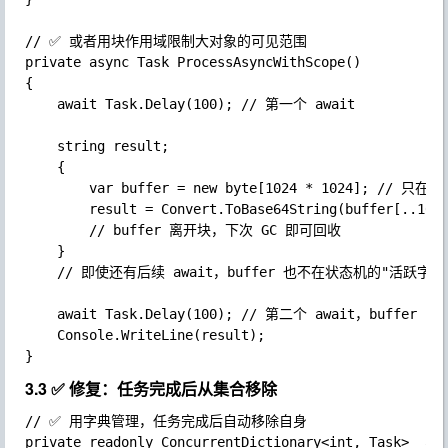
// ✅ 或者用块作用域限制大对象的可见范围

private async Task ProcessAsyncWithScope()

{

	await Task.Delay(100); // 第一个 await

	string result;

	{

		var buffer = new byte[1024 * 1024]; // 只在块内存在

		result = Convert.ToBase64String(buffer[..16]);

		// buffer 离开块，下次 GC 即可回收

	}

	// 即使还有后续 await，buffer 也不在状态机的"活跃字段"里了

	await Task.Delay(100); // 第二个 await，buffer 已经可以被回收

	Console.WriteLine(result);

3.3 ✅ 修复：任务完成后从集合移除
// ✅ 用字典管理，任务完成后自动移除自身

private readonly ConcurrentDictionary<int, Task> _act