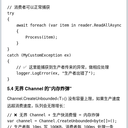
// 消费者可以正常捕获

try

{

	await foreach (var item in reader.ReadAllAsync())

	{

		Process(item);

	}

}

catch (MyCustomException ex)

{

	// ✅ 这里能捕获到生产者传来的异常，做相应处理

	logger.LogError(ex, "生产者出错了");

5.4 无界 Channel 的"内存炸弹"
Channel.CreateUnbounded<T>()
没有容量上限，如果生产速度
远超消费速度，队列会无限增长：
// ❌ 无界 Channel + 生产快消费慢 = 内存炸弹

var channel = Channel.CreateUnbounded<byte[]>();

// 生产者每 10ms 写 100KB，消费者每 100ms 处理一条
