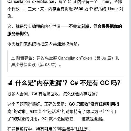
CancellationTokenSource
，每个 CTS 内部有一个 Timer，全部
不释放……三天下来，内存里有将近
2600 万个
游荡的 Timer 对
象。
这，就是异步编程的内存泄漏——
不会立刻崩，但会慢慢把你的
服务器掏空
。
今天我们来系统地把这 5 类泄漏搞清楚。
⚠️
前置建议
：建议先掌握 CancellationToken（第 06 章）和
异步最佳实践（第 08 章）。
🔬 什么是"内存泄漏"？C# 不是有 GC 吗？
很多人会问：C# 有垃圾回收，怎么还会内存泄漏？
这个问题问得很好。正确答案是：
GC 只回收"没有任何引用指
向"的对象
。如果某个"还活着"的对象持有了你以为已经"不用
了"的对象的引用，GC 就不会回收它——这就是泄漏。
在异步编程中，持有引用的"幕后黑手"往往是：