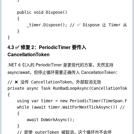
	public void Dispose()

	{

		_timer.Dispose(); // ✅ Dispose 让 Timer 从 TimerQueue 中移除

	}

4.3 ✅ 修复 2：PeriodicTimer 要传入
CancellationToken
.NET 6
引入的
PeriodicTimer
是更现代的方案，天然支持
async/await
，但停止循环需要正确传入
CancellationToken
：
// ❌ 没传 CancellationToken，外部取消无效

private async Task RunBadLoopAsync(CancellationToken 
{

	using var timer = new PeriodicTimer(TimeSpan.FromSeconds(1));

	while (await timer.WaitForNextTickAsync()) // ← 没传 outerToken！

	{

		await DoWorkAsync();

	}

	// 即使 outerToken 被取消，这个循环也不会停
