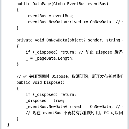
	public DataPage(GlobalEventBus eventBus)

	{

		_eventBus = eventBus;

		_eventBus.NewDataArrived += OnNewData; // 订阅

	}

	private void OnNewData(object? sender, string data)

	{

		if (_disposed) return; // 防止 Dispose 后还被调用

		_ = _pageData.Length;

	}

	// ✅ 关闭页面时 Dispose，取消订阅，断开发布者对我们的引用

	public void Dispose()

	{

		if (_disposed) return;

		_disposed = true;

		_eventBus.NewDataArrived -= OnNewData; // ← 关键：-= 取消订阅

		// 现在 eventBus 不再持有我们的引用，GC 可以回收整个 DataPage

	}

}
