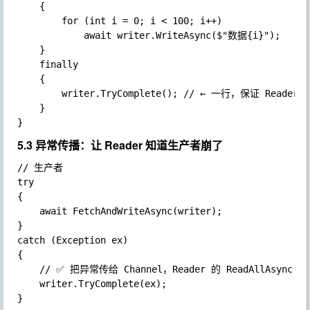
	{

		for (int i = 0; i < 100; i++)

			await writer.WriteAsync($"数据{i}");

	}

	finally

	{

		writer.TryComplete(); // ← 一行，保证 Reader 能退出

	}

5.3 异常传播：让 Reader 知道生产者崩了
// 生产者

try

{

	await FetchAndWriteAsync(writer);

}

catch (Exception ex)

{

	// ✅ 把异常传给 Channel，Reader 的 ReadAllAsync 会重新抛出这个异常

	writer.TryComplete(ex);

}
