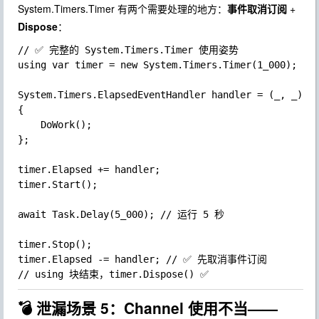
System.Timers.Timer
有两个需要处理的地方：
事件取消订阅
+
Dispose
：
// ✅ 完整的 System.Timers.Timer 使用姿势

using var timer = new System.Timers.Timer(1_000);

System.Timers.ElapsedEventHandler handler = (_, _) =>
{

	DoWork();

};

timer.Elapsed += handler;

timer.Start();

await Task.Delay(5_000); // 运行 5 秒

timer.Stop();

timer.Elapsed -= handler; // ✅ 先取消事件订阅

💣 泄漏场景 5：Channel 使用不当——