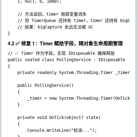
	}, null, 0, 1000);

	// 方法返回，timer 局部变量消失

	// 但 TimerQueue 还持有 timer，timer 还持有 bigCapture

	// 结果：bigCapture 永远无法被 GC

4.2 ✅ 修复 1：Timer 赋给字段，随对象生命周期管理
// ✅ Timer 作为字段，实现 IDisposable 确保释放

public sealed class PollingService : IDisposable

{

	private readonly System.Threading.Timer _timer; // ✅ 字段，生命周期明确

	public PollingService()

	{

		_timer = new System.Threading.Timer(OnTick, null, 0, 1_000);

	}

	private void OnTick(object? state)

	{

		Console.WriteLine("轮询...");

	}
