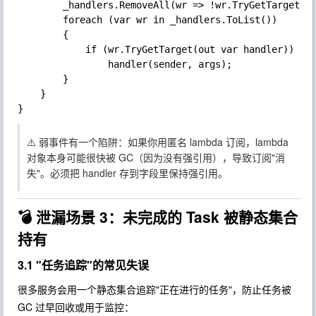
		_handlers.RemoveAll(wr => !wr.TryGetTarget(out _)); // 清理已 GC 的引用

		foreach (var wr in _handlers.ToList())

		{

			if (wr.TryGetTarget(out var handler))

				handler(sender, args);

		}

	}

⚠️ 弱事件有一个陷阱：如果你用匿名 lambda 订阅，lambda
对象本身可能很快被 GC（因为没有强引用），导致订阅"消
失"。必须把 handler 存到字段里保持强引用。
💣 泄漏场景 3：未完成的 Task 被静态集合
持有
3.1 "任务追踪"的常见失误
很多服务会用一个静态集合追踪"正在进行的任务"，防止任务被
GC 过早回收或用于监控：