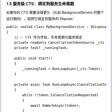
1.5 服务级 CTS：绑定到服务生命周期
如果你的 CTS 需要活得更久（比如
BackgroundService
的整个
运行期间），就把它绑定到服务的
Dispose
：
public sealed class MyBackgroundService : IDisposable
{

	// ✅ CTS 作为字段，生命周期与服务绑定

	private readonly CancellationTokenSource _cts = new();

	private Task? _runningTask;

	public void Start()

	{

		_runningTask = RunLoopAsync(_cts.Token);

	}

	private async Task RunLoopAsync(CancellationToken token)

	{

		while (!token.IsCancellationRequested)

		{

			await DoWorkAsync(token);

		}
