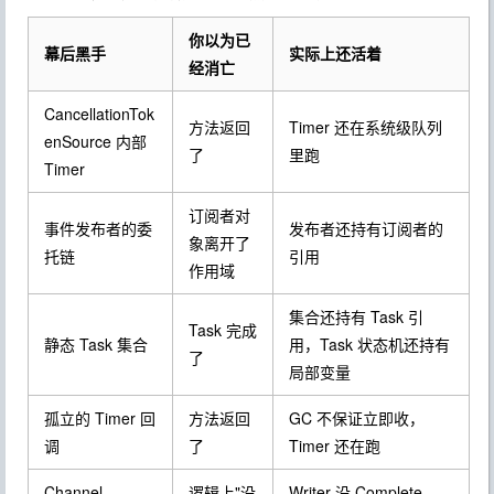
你以为已
幕后黑手
实际上还活着
经消亡
CancellationTok
方法返回
Timer 还在系统级队列
enSource
内部
了
里跑
Timer
订阅者对
事件发布者的委
发布者还持有订阅者的
象离开了
托链
引用
作用域
集合还持有 Task 引
Task 完成
静态 Task 集合
用，Task 状态机还持有
了
局部变量
孤立的 Timer 回
方法返回
GC 不保证立即收，
调
了
Timer 还在跑
Channel
逻辑上"没
Writer 没 Complete，