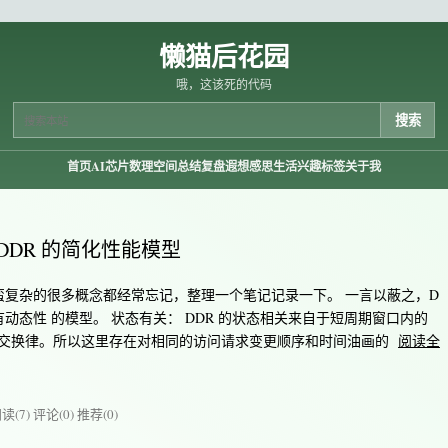
懒猫后花园
哦，这该死的代码
搜索
首页
AI芯片
数理空间
总结复盘
遐想感思
生活兴趣
标签
关于我
DDR 的简化性能模型
又蛮复杂的很多概念都经常忘记，整理一个笔记记录一下。 一言以蔽之，D
有动态性 的模型。 状态有关： DDR 的状态相关来自于短周期窗口内的
足交换律。所以这里存在对相同的访问请求变更顺序和时间油画的
阅读全
读(7)
评论(0)
推荐(0)