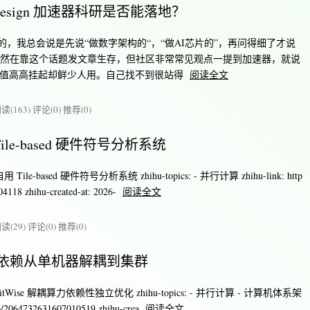
esign 加速器科研是否能落地？
，我总会说是先说“做数字架构的“，“做AI芯片的”，再问得细了才说
”。因为虽然在靠这个话题发文章生存，但社区非常常见观点一提到加速器，就说
sity，数值高高挂起却鲜少人用。自己找不到很站得
阅读全文
读(163)
评论(0)
推荐(0)
e-based 硬件符号分析系统
ile-based 硬件符号分析系统 zhihu-topics: - 并行计算 zhihu-link: http
4118 zhihu-created-at: 2026-
阅读全文
读(29)
评论(0)
推荐(0)
：将 PD 依赖从单机器解耦到集群
 SplitWise 解耦算力依赖性独立优化 zhihu-topics: - 并行计算 - 计算机体系架
m/p/2064732631607010519 zhihu-crea
阅读全文