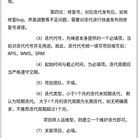
增。
第四位：修复号，对应迭代发布后，如有
修复bug，界面调整等不足问题，需要对迭代进行快速发布则修
复号递增。
（3）迭代代号，为禅道本身提供的一个必填项，当
前对迭代代号并无用途。故此，迭代代号统一填写项目缩写如：
APS，WMS，SRM
（4）起始时间与截止时间，为必填项。迭代周期应
当严格遵守交期。
（5）项目团队，不填。
（6）迭代类型，小于1个月的迭代未短期迭代， 默
认为短期迭代。 大于1个月的迭代周期为长期迭代，如无明确需
求，不推荐迭代周期超过1个月。
项目转入运维型，则建立一个维护迭代即可。
（7）关联项目，必填。