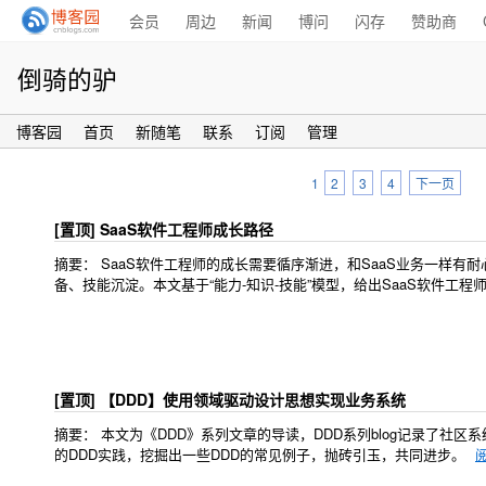
会员
周边
新闻
博问
闪存
赞助商
倒骑的驴
博客园
首页
新随笔
联系
订阅
管理
1
2
3
4
下一页
[置顶]
SaaS软件工程师成长路径
摘要：
SaaS软件工程师的成长需要循序渐进，和SaaS业务一样有耐心
备、技能沉淀。本文基于“能力-知识-技能”模型，给出SaaS软件工
[置顶]
【DDD】使用领域驱动设计思想实现业务系统
摘要： 本文为《DDD》系列文章的导读，DDD系列blog记录了社
的DDD实践，挖掘出一些DDD的常见例子，抛砖引玉，共同进步。