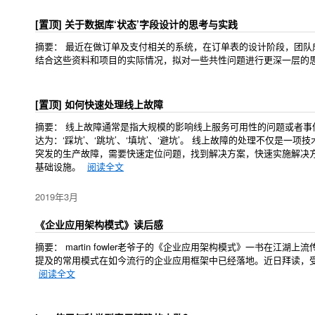
[置顶]
关于数据库‘状态’字段设计的思考与实践
摘要： 最近在做订单及支付相关的系统，在订单表的设计阶段，团队
结合这些资料和项目的实际情况，拟对一些共性问题进行更深一层的
[置顶]
如何快速处理线上故障
摘要： 线上故障通常是指大规模的影响线上服务可用性的问题或者事件
达为：‘踩坑’、‘跳坑’、‘填坑’、‘避坑’。 线上故障的处理不仅
突发的生产故障，需要快速定位问题，找到解决方案，快速实施解决
基础设施。
阅读全文
2019年3月
《企业应用架构模式》读后感
摘要： martin fowler老爷子的《企业应用架构模式》一书在
提及的常用模式在如今流行的企业应用框架中已经落地。近日拜读，
阅读全文