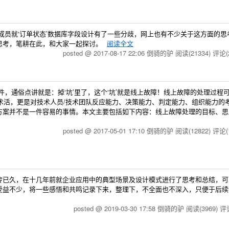
成员就‘订单状态’数据库字段设计有了一些分歧，网上也有不少关于这方面的思
思考，笔耕在此，和大家一起探讨。
阅读全文
posted @ 2017-08-17 22:06 倒骑的驴
阅读(21334)
评论(2
，通俗点讲就是：掉‘坑’里了，这个‘坑’就是线上故障！线上故障的处理过程
是一项技术活，更是对技术人员/技术团队反应能力、决策能力、判定能力、组织能力的
方案并不是一件容易的事情。本文主要包括如下内容：线上故障处理的目标、思
posted @ 2017-05-01 17:10 倒骑的驴
阅读(12822)
评论(1
江湖上流传已久，在十几年前就企业应用中的典型场景及设计模式进行了思考和总结，
受益不少，将一些感悟和共鸣记录下来，整理下，不全面也不深入，只便于后续
posted @ 2019-03-30 17:58 倒骑的驴
阅读(3969)
评论