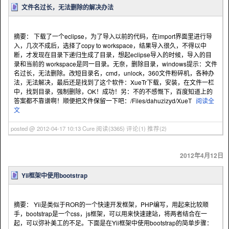
文件名过长，无法删除的解决办法
摘要： 下载了一个eclipse，为了导入以前的代码，在import界面里进行导
入，几次不成后，选择了copy to workspace，结果导入很久，不得以中
断，才发现在目录下递归生成了目录，想起eclipse导入的时候，导入的目
录和当前的 workspace是同一目录。无奈，删除目录，windows提示：文件
名过长，无法删除。改短目录名，cmd，unlock，360文件粉碎机，各种办
法，无法解决，最后还是找到了这个软件：XueTr下载，安装，在文件一栏
中，找到目录，强制删除，OK！成功！另：不的不感慨下，百度知道上的
答案都不靠谱啊！顺便把文件保留一下吧：/Files/dahuzizyd/XueT
阅读全
文
posted @ 2012-04-17 10:13 Cure
阅读(3365)
评论(1)
推荐(2)
2012年4月12日
Yii框架中使用bootstrap
摘要： Yii是类似于ROR的一个快速开发框架，PHP编写，用起来比较顺
手，bootstrap是一个css，js框架，可以用来快速建站，将两者结合在一
起，可以弥补美工的不足。下面是在Yii框架中使用bootstrap的简单步骤：