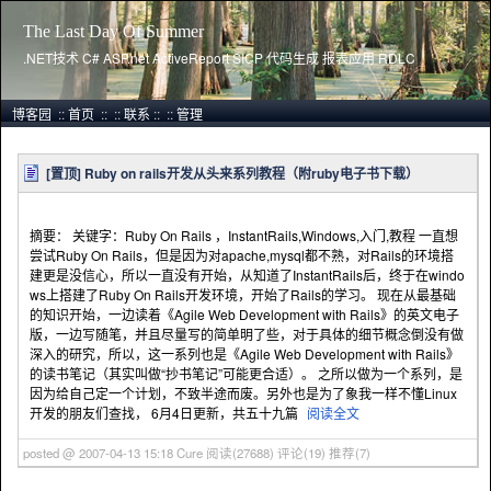
The Last Day Of Summer
.NET技术 C# ASP.net ActiveReport SICP 代码生成 报表应用 RDLC
博客园
::
首页
::
::
联系
::
::
管理
[置顶]
Ruby on rails开发从头来系列教程（附ruby电子书下载）
摘要： 关键字：Ruby On Rails ，InstantRails,Windows,入门,教程 一直想
尝试Ruby On Rails，但是因为对apache,mysql都不熟，对Rails的环境搭
建更是没信心，所以一直没有开始，从知道了InstantRails后，终于在windo
ws上搭建了Ruby On Rails开发环境，开始了Rails的学习。 现在从最基础
的知识开始，一边读着《Agile Web Development with Rails》的英文电子
版，一边写随笔，并且尽量写的简单明了些，对于具体的细节概念倒没有做
深入的研究，所以，这一系列也是《Agile Web Development with Rails》
的读书笔记（其实叫做“抄书笔记”可能更合适）。 之所以做为一个系列，是
因为给自己定一个计划，不致半途而废。另外也是为了象我一样不懂Linux
开发的朋友们查找， 6月4日更新，共五十九篇
阅读全文
posted @ 2007-04-13 15:18 Cure
阅读(27688)
评论(19)
推荐(7)