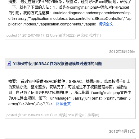
摘要： 最近在研究PHP的Yii框架，很喜欢，碰到导出Excel的问题，研究了
一下，就有了下面的方法：1、首先在config\main.php中添加对PHPExcel
的引用，我的方式是这样：//autoloadingmodelandcomponentclasses'imp
ort'=>array(/*'application.modules.srbac.controllers.SBaseController',*/'ap
plication.models.*','application.components.*','applic
阅读全文
posted @ 2012-07-06 17:12 Cure
阅读(4222)
评论(6)
推荐(1)
2012年6月29日
Yii框架中使用SRBAC作为权限管理模块时遇到的问题
摘要： 看到Yii中提供RBAC的插件，SRBAC，就想用用。结果按照手册上
的安装办法，整来整去，安装完了，可就是进不了权限管理界面。最后想
到，自己为了使用更REST风格的URL，所以配置了config\main.php文件中
的URL路由规则，如下：'urlManager'=>array('urlFormat'=>'path', 'rules'=>
array('/'=>'/view','//'=>'/','/'=>'
阅读全文
posted @ 2012-06-29 18:02 Cure
阅读(728)
评论(0)
推荐(0)
2012年4月17日