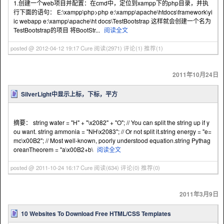
1.创建一个web项目并配置：在cmd中，定位到xampp下的php目录，并执
行下面的语句： E:\xampp\php>php e:\xampp\apache\htdocs\framework\yi
ic webapp e:\xampp\apache\ht docs\TestBootstrap 这样就会创建一个名为
TestBootstrap的项目 将BootStr...
阅读全文
posted @ 2012-04-12 19:17 Cure
阅读(2971)
评论(1)
推荐(1)
2011年10月24日
SilverLight中显示上标，下标，平方
摘要： string water = "H" + "\x2082" + "O"; // You can split the string up if y
ou want. string ammonia = "NH\x2083"; // Or not split it.string energy = "e=
mc\x00B2"; // Most well-known, poorly understood equation.string Pythag
oreanTheorem = "a\x00B2+b\
阅读全文
posted @ 2011-10-24 16:17 Cure
阅读(634)
评论(0)
推荐(0)
2011年3月9日
10 Websites To Download Free HTML/CSS Templates