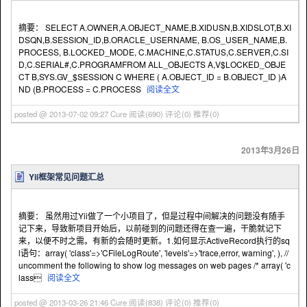
摘要： SELECT A.OWNER,A.OBJECT_NAME,B.XIDUSN,B.XIDSLOT,B.XI
DSQN,B.SESSION_ID,B.ORACLE_USERNAME, B.OS_USER_NAME,B.
PROCESS, B.LOCKED_MODE, C.MACHINE,C.STATUS,C.SERVER,C.SI
D,C.SERIAL#,C.PROGRAMFROM ALL_OBJECTS A,V$LOCKED_OBJE
CT B,SYS.GV_$SESSION C WHERE ( A.OBJECT_ID = B.OBJECT_ID )A
ND (B.PROCESS = C.PROCESS
阅读全文
posted @ 2013-07-02 09:27 Cure
阅读(690)
评论(0)
推荐(0)
2013年3月26日
Yii框架常见问题汇总
摘要： 虽然用过Yii做了一个小项目了，但是过程中间解决的问题没有随手
记下来，导致新项目开始后，以前碰到的问题还得在查一遍，干脆就记下
来，以便不时之需。有新的会随时更新。1.如何显示ActiveRecord执行的sq
l语句：array( 'class'=>'CFileLogRoute', 'levels'=>'trace,error, warning', ), //
uncomment the following to show log messages on web pages /* array( 'c
lass
阅读全文
posted @ 2013-03-26 21:46 Cure
阅读(838)
评论(0)
推荐(0)