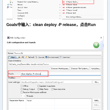
Goals中输入：clean deploy -P release，点击Run