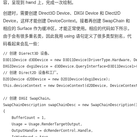
容，呈现到 hwnd 上，完成一次绘制。
创建时，需要创建 Direct3D Device、DXGI Device 和 Diect2D
Device，这样才能创建 DeviceContext。接着再创建 SwapChain 和
相应的 Surface 作为缓冲区，才能正常使用。相应的代码如下所示，
由于会有很多重名类，因此我用 using 语句定义了很多类型别名，代
码看起来会乱一些：
// 创建 Dierect3D 设备。

D3D11Device d3DDevice = new D3D11Device(DriverType.Hardware, De
DXGIDevice dxgiDevice = d3DDevice.QueryInterface<D3D11Device1>(
// 创建 Direct2D 设备和工厂。

D2D1Device d2DDevice = new D2D1Device(dxgiDevice);

this.deviceContext = new DeviceContext(d2DDevice, DeviceContext
// 创建 DXGI SwapChain。

SwapChainDescription swapChainDesc = new SwapChainDescription()
{

	BufferCount = 1,

	Usage = Usage.RenderTargetOutput,

	OutputHandle = dcRenderControl.Handle,
