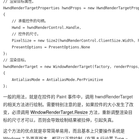
// 渲染目标属性。

HwndRenderTargetProperties hwndProps = new HwndRenderTargetProp
{

	// 承载控件的句柄。

	Hwnd = hwndRenderControl.Handle,

	// 控件的尺寸。

	PixelSize = new Size2(hwndRenderControl.ClientSize.Width, hwndRenderControl.ClientSize.Height),

	PresentOptions = PresentOptions.None

};

// 渲染目标。

hwndRenderTarget = new WindowRenderTarget(factory, renderProps,
{

	AntialiasMode = AntialiasMode.PerPrimitive

一般的用法，就是在控件的 Paint 事件中，调用 hwndRenderTarget
的相关方法进行绘制。需要特别注意的是，如果控件的大小发生了改
变，必须调用
WindowRenderTarget.Resize
方法，重新调整渲染目
标的尺寸才可以，否则会导致绘制结果被拉伸，引起失真。
这个方法的优点就是非常简单易用，而且基本上只要操作系统是
Windows 7 及更高版本，都可以正常绘制（在第 8 行设置 Type =