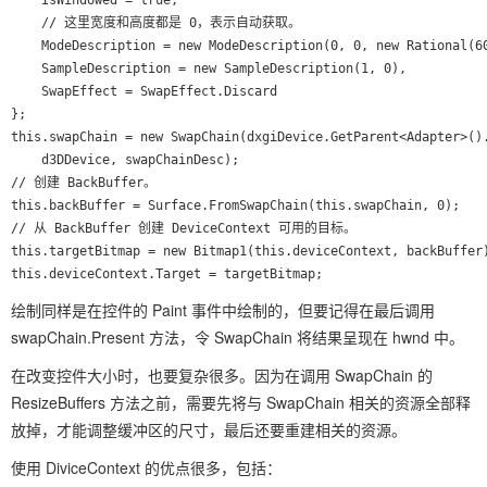
	IsWindowed = true,

	// 这里宽度和高度都是 0，表示自动获取。

	ModeDescription = new ModeDescription(0, 0, new Rational(60, 1), Format),

	SampleDescription = new SampleDescription(1, 0),

	SwapEffect = SwapEffect.Discard

};

this.swapChain = new SwapChain(dxgiDevice.GetParent<Adapter>().
	d3DDevice, swapChainDesc);

// 创建 BackBuffer。

this.backBuffer = Surface.FromSwapChain(this.swapChain, 0);

// 从 BackBuffer 创建 DeviceContext 可用的目标。

this.targetBitmap = new Bitmap1(this.deviceContext, backBuffer)
绘制同样是在控件的 Paint 事件中绘制的，但要记得在最后调用
swapChain.Present 方法，令 SwapChain 将结果呈现在 hwnd 中。
在改变控件大小时，也要复杂很多。因为在调用 SwapChain 的
ResizeBuffers 方法之前，需要先将与 SwapChain 相关的资源全部释
放掉，才能调整缓冲区的尺寸，最后还要重建相关的资源。
使用 DiviceContext 的优点很多，包括：