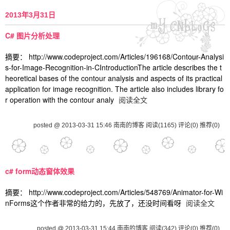
2013年3月31日
C# 图片分析处理
摘要： http://www.codeproject.com/Articles/196168/Contour-Analysi
s-for-Image-Recognition-in-CIntroductionThe article describes the t
heoretical bases of the contour analysis and aspects of its practical
application for image recognition. The article also includes library fo
r operation with the contour analy
阅读全文
posted @ 2013-03-31 15:46 南南的博客
阅读(1165)
评论(0)
推荐(0)
c# form动态窗体效果
摘要： http://www.codeproject.com/Articles/548769/Animator-for-Wi
nForms这个作者非常的给力的，先放了，还没时间看呀
阅读全文
posted @ 2013-03-31 15:44 南南的博客
阅读(342)
评论(0)
推荐(0)