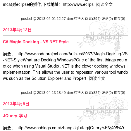
mcat对eclipse的插件,下载地址：http://www.eclips
阅读全文
posted @ 2013-05-01 12:27 南南的博客
阅读(394)
评论(0)
推荐(0)
2013年4月13日
C# Magic Docking - VS.NET Style
摘要： http://www.codeproject.com/Articles/2967/Magic-Docking-VS
-NET-StyleWhat are Docking Windows?One of the first things you n
otice when using Visual Studio .NET is the clever docking windows i
mplementation. This allows the user to reposition various tool windo
ws such as the Solution Explorer and Propert
阅读全文
posted @ 2013-04-13 18:49 南南的博客
阅读(824)
评论(0)
推荐(0)
2013年4月8日
JQuery-学习
摘要： http://www.cnblogs.com/zhangziqiu/tag/jQuery%E6%95%9