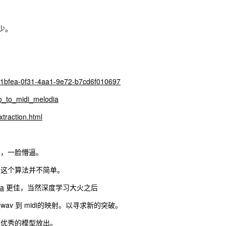
稀少。
3931bfea-0f31-4aa1-9e72-b7cd6f010697
io_to_midi_melodia
traction.html
样，一脸懵逼。
，这个算法并不简单。
ia
更佳，当然深度学习大火之后
v 到 midi的映射。以寻求新的突破。
别优秀的模型放出。