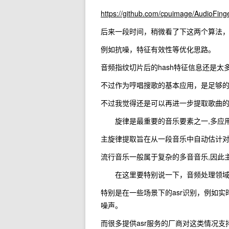
https://github.com/cpuimage/AudioFinge
后来一段时间，稍微看了下这两个算法
例如抗噪，特征有效性等优化思路。
音频指纹切片后的hash特征信息还是太
不过作为哼唱搜歌的基本应用，是足够
不过我觉得还是可以再进一步提取歌曲
旋律是最重要的音乐要素之一,多应用
主旋律提取旨在从一段音乐中自动估计
流行音乐一般属于复杂的多音音乐,因此
在这里要特别说一下，音频处理领域碰
特别是在一些场景下的asr识别，例如
噪声。
而很多提供asr服务的厂商对这类情况支