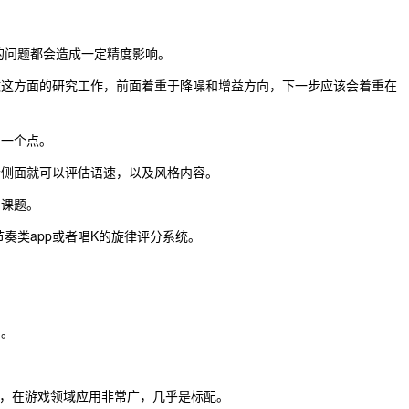
的问题都会造成一定精度影响。
做这方面的研究工作，前面着重于降噪和增益方向，下一步应该会着重在
的一个点。
个侧面就可以评估语速，以及风格内容。
的课题。
奏类app或者唱K的旋律评分系统。
。
朗。
。
小，在游戏领域应用非常广，几乎是标配。