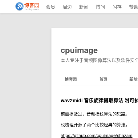
会员
周边
新闻
博问
闪存
赞
cpuimage
本人专注于音频图像算法以及软件安
博客园
首页
新随
wav2midi 音乐旋律提取算法 附可
前面提及过，音频指纹算法的思路。
也梳理开源了两个比较经典的算法。
https://github.com/cpuimage/shazam