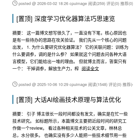
posted @ 2026-03-02 18:26 cpuimage
阅读(259)
评论(0)
推荐(0)
[置顶]
深度学习优化器算法巧思速览
摘要： 这一篇博文想写很久了，一直没有下笔，核心原因也
是有一些待办的思路在攻关验证。 我们先从一个核心的问题
出发， 1. 为什么要研究优化器算法？ 它的关联问题：训练为
什么要调参，调的是什么参？ 如果就这个问题去问各种大语
言模型，它们能给出一堆的理由。 但就博主而言，答案只有
一个： 干掉调参，解放生产力，榨
阅读全文
posted @ 2025-10-06 10:29 cpuimage
阅读(1548)
评论(0)
推荐(4)
[置顶]
大话AI绘画技术原理与算法优化
摘要： 引子 博主很长一段时间都没有发文，确实是在忙一些
技术研究。 如标题所示，本篇博文主要把近段时间的研究工
作做一个review。 看过各种相关技术的公关文章，林林总
总，水分很多。 也确实没有多少人能把一些技术细节用一些