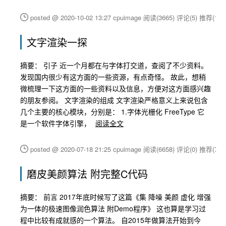
posted @ 2020-10-02 13:27 cpuimage
阅读(3665)
评论(5)
推荐(1)
文字渲染一探
摘要： 引子 近一个月都在与字体打交道，查阅了不少资料。
发现国内很少有这方面的一些资源，有点奇怪。 故此，想稍
微梳理一下这方面的一些资料以及信息，方便对这方面感兴趣
的朋友参阅。 文字渲染的组成 文字渲染严格意义上来说包含
几个主要的核心模块，分别是： 1.字体光栅化 FreeType 它
是一个软件字体引擎，
阅读全文
posted @ 2020-07-18 21:25 cpuimage
阅读(6658)
评论(0)
推荐(7)
磨皮美颜算法 附完整C代码
摘要： 前言 2017年底时候写了这篇《集 降噪 美颜 虚化 增强
为一体的极速图像润色算法 附Demo程序》 这也算是学习过
程中比较有成就感的一个算法。 自2015年做算法开始到今