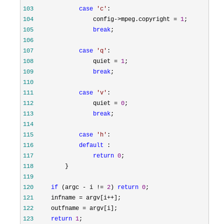
103
case
'
c
'
104
                 config->mpeg.copyright = 
1
105
break
106
107
case
'
q
'
108
                 quiet = 
1
109
break
110
111
case
'
v
'
112
                 quiet = 
0
113
break
114
115
case
'
h
'
116
default
117
return
0
118
119
120
if
 (argc - i != 
2
) 
return
0
121
     infname = argv[i++
122
     outfname =
123
return
1