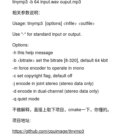
tinymp3 -b 64 input.wav ouput.mp3
相关参数说明：
Usage: tinymp3 [options] <infile> <outfile>
Use "-" for standard input or output.
Options:
-h this help message
-b <bitrate> set the bitrate [8-320], default 64 kbit
-m force encoder to operate in mono
-c set copyright flag, default off
-j encode in joint stereo (stereo data only)
-d encode in dual-channel (stereo data only)
-q quiet mode
不做解释，直接上取下项目，cmake一下，你懂的。
项目地址:
https://github.com/cpuimage/tinymp3