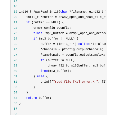
 17
 18
 19
 int16_t *wavRead_int16(
char
 *filename, uint32_t *samp
 20
     int16_t *buffer =
 21
if
 (buffer ==
 22
 23
float
 *mp3_buffer = drmp3_open_and_decode_fil
 24
if
 (mp3_buffer !=
 25
             buffer = (int16_t *) 
calloc
(*totalSampleC
 26
             *channels =
 27
             *sampleRate =
 28
if
 (buffer !=
 29
                 drwav_f32_to_s16(buffer, mp3_buffer, 
 30
free
 31
         } 
else
 32
             printf(
"
read file [%s] error.\n
"
 33
 34
 35
return
 36
 37
 38