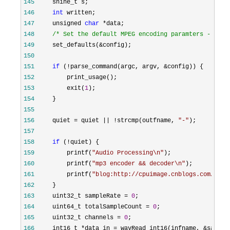
145
146
int
147
     unsigned 
char
 *
148
/*
 Set the default MPEG encoding paramters - basi
149
     set_defaults(&
150
151
if
 (!parse_command(argc, argv, &
152
153
         exit(
1
154
155
156
     quiet = quiet || !strcmp(outfname, 
"
-
"
157
158
if
 (!
159
         printf(
"
Audio Processing\n
"
160
         printf(
"
mp3 encoder && decoder\n
"
161
         printf(
"
blog:http://cpuimage.cnblogs.com/\n
"
162
163
     uint32_t sampleRate = 
0
164
     uint64_t totalSampleCount = 
0
165
     uint32_t channels = 
0
166
     int16_t *data_in = wavRead_int16(infname, &sample