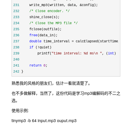
231
     write_mp3(written, data, &
232
/*
 Close encoder. 
*/
233
234
/*
 Close the MP3 file 
*/
235
236
free
237
double
 time_interval =
238
if
 (!
239
         printf(
"
time interval: %d ms\n 
"
, (
int
) (time
240
241
return
0
242
 }
熟悉我的风格的朋友们，估计一看就清楚了。
也不多做解释，当然了，这份代码是学习mp3编解码的不二之
选。
使用示例:
tinymp3 -b 64 input.mp3 ouput.mp3