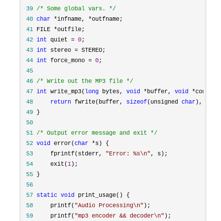
 39
/*
 Some global vars. 
*/
 40
char
 *infname, *
 41
 FILE *
 42
int
 quiet = 
0
 43
int
 stereo =
 44
int
 force_mono = 
0
 45
 46
/*
 Write out the MP3 file 
*/
 47
int
 write_mp3(
long
 bytes, 
void
 *buffer, 
void
 *
 48
return
 fwrite(buffer, 
sizeof
(unsigned 
char
), byte
 49
 50
 51
/*
 Output error message and exit 
*/
 52
void
 error(
char
 *
 53
     fprintf(stderr, 
"
Error: %s\n
"
 54
     exit(
1
 55
 56
 57
static
void
 58
     printf(
"
Audio Processing\n
"
 59
     printf(
"
mp3 encoder && decoder\n
"