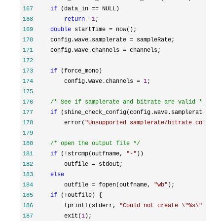
167
if
 (data_in ==
168
return
 -
1
169
double
 startTime =
170
     config.wave.samplerate =
171
     config.wave.channels =
172
173
if
174
         config.wave.channels = 
1
175
176
/*
 See if samplerate and bitrate are valid 
*/
177
if
 (shine_check_config(config.wave.samplerate, co
178
         error(
"
Unsupported samplerate/bitrate configu
179
180
/*
 open the output file 
*/
181
if
 (!strcmp(outfname, 
"
-
"
182
         outfile =
183
else
184
         outfile = fopen(outfname, 
"
wb
"
185
if
 (!
186
         fprintf(stderr, 
"
Could not create \"%s\".\n
"
187
         exit(
1