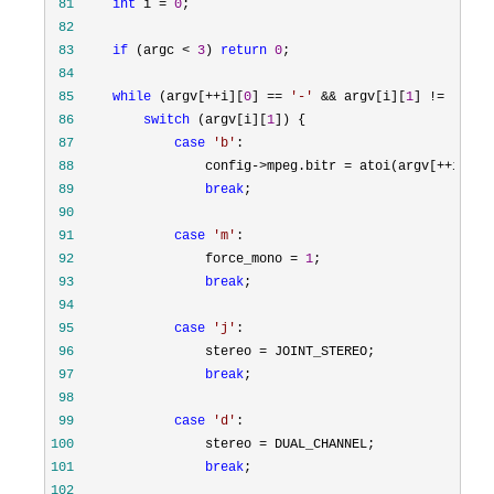
 81
int
 i = 
0
 82
 83
if
 (argc < 
3
) 
return
0
 84
 85
while
 (argv[++i][
0
] == 
'
-
'
 && argv[i][
1
] != 
'
\000
 86
switch
 (argv[i][
1
 87
case
'
b
'
 88
                 config->mpeg.bitr = atoi(argv[++
 89
break
 90
 91
case
'
m
'
 92
                 force_mono = 
1
 93
break
 94
 95
case
'
j
'
 96
                 stereo =
 97
break
 98
 99
case
'
d
'
100
                 stereo =
101
break
102