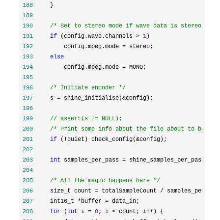
188
189
190
/*
 Set to stereo mode if wave data is stereo, mon
191
if
 (config.wave.channels > 
1
192
         config.mpeg.mode =
193
else
194
         config.mpeg.mode =
195
196
/*
 Initiate encoder 
*/
197
     s = shine_initialise(&
198
199
//
 assert(s != NULL);
200
/*
 Print some info about the file about to be cre
201
if
 (!quiet) check_config(&
202
203
int
 samples_per_pass = shine_samples_per_pass(s) 
204
205
/*
 All the magic happens here 
*/
206
     size_t count = totalSampleCount /
207
     int16_t *buffer =
208
for
 (
int
 i = 
0
; i < count; i++