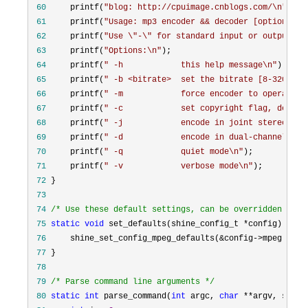
 60
     printf(
"
blog: http://cpuimage.cnblogs.com/\n
"
 61
     printf(
"
Usage: mp3 encoder && decoder [options] <
 62
     printf(
"
Use \"-\" for standard input or output.\n
 63
     printf(
"
Options:\n
"
 64
     printf(
"
 -h            this help message\n
"
 65
     printf(
"
 -b <bitrate>  set the bitrate [8-320], d
 66
     printf(
"
 -m            force encoder to operate i
 67
     printf(
"
 -c            set copyright flag, defaul
 68
     printf(
"
 -j            encode in joint stereo (st
 69
     printf(
"
 -d            encode in dual-channel (st
 70
     printf(
"
 -q            quiet mode\n
"
 71
     printf(
"
 -v            verbose mode\n
"
 72
 73
 74
/*
 Use these default settings, can be overridden 
*/
 75
static
void
 set_defaults(shine_config_t *
 76
     shine_set_config_mpeg_defaults(&config->
 77
 78
 79
/*
 Parse command line arguments 
*/
 80
static
int
 parse_command(
int
 argc, 
char
 **argv, shine