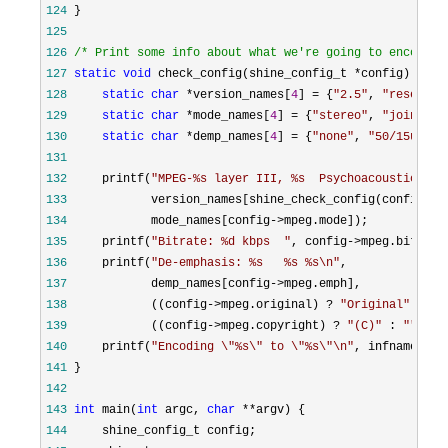
124
125
126
/*
 Print some info about what we're going to encode 
*
127
static
void
 check_config(shine_config_t *
128
static
char
 *version_names[
4
] = {
"
2.5
"
, 
"
reserved
129
static
char
 *mode_names[
4
] = {
"
stereo
"
, 
"
joint-st
130
static
char
 *demp_names[
4
] = {
"
none
"
, 
"
50/15us
"
, 
131
132
     printf(
"
MPEG-%s layer III, %s  Psychoacoustic Mod
133
            version_names[shine_check_config(config->w
134
            mode_names[config->
135
     printf(
"
Bitrate: %d kbps  
"
, config->
136
     printf(
"
De-emphasis: %s   %s %s\n
"
137
            demp_names[config->
138
            ((config->mpeg.original) ? 
"
Original
"
 : 
""
139
            ((config->mpeg.copyright) ? 
"
(C)
"
 : 
""
140
     printf(
"
Encoding \"%s\" to \"%s\"\n
"
141
142
143
int
 main(
int
 argc, 
char
 **
144