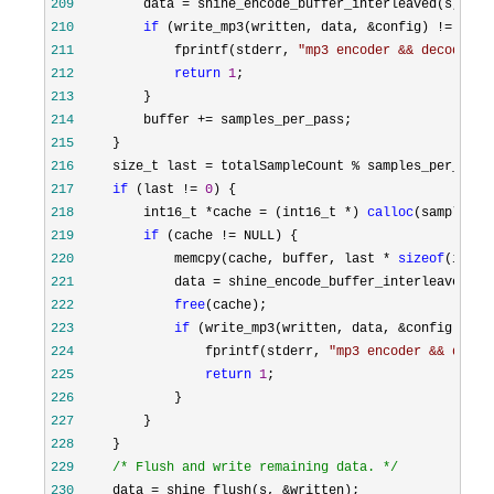
209
         data = shine_encode_buffer_interleaved(s, buf
210
if
 (write_mp3(written, data, &config) !=
211
             fprintf(stderr, 
"
mp3 encoder && decoder: 
212
return
1
213
214
         buffer +=
215
216
     size_t last = totalSampleCount %
217
if
 (last != 
0
218
         int16_t *cache = (int16_t *) 
calloc
(samples_p
219
if
 (cache !=
220
             memcpy(cache, buffer, last * 
sizeof
221
             data = shine_encode_buffer_interleaved(s,
222
free
223
if
 (write_mp3(written, data, &config) !=
224
                 fprintf(stderr, 
"
mp3 encoder && decod
225
return
1
226
227
228
229
/*
 Flush and write remaining data. 
*/
230
     data = shine_flush(s, &