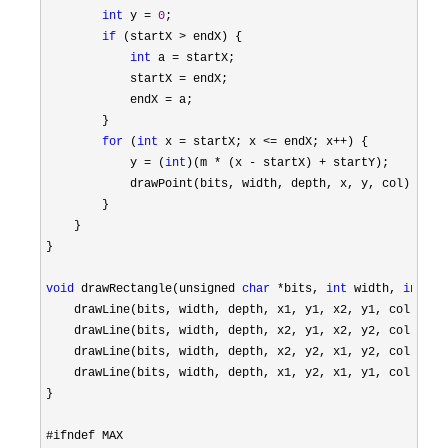
int
 y = 
0
;

if
 (startX >
 endX) {

int
 a =
 startX;

            startX 
=
 endX;

            endX 
=
 a;

        }

for
 (
int
 x = startX; x <= endX; x++
) {

            y 
= (
int
)(m * (x - startX) +
 startY);

            drawPoint(bits, width, depth, x, y, col);

        }

    }

}

void
 drawRectangle(unsigned 
char
 *bits, 
int
 width, 
int
 de
    drawLine(bits, width, depth, x1, y1, x2, y1, col);

    drawLine(bits, width, depth, x2, y1, x2, y2, col);

    drawLine(bits, width, depth, x2, y2, x1, y2, col);

    drawLine(bits, width, depth, x1, y2, x1, y1, col);

}
