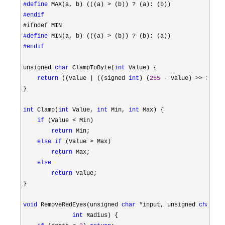
#define
#endif
#define
#endif
unsigned 
char
 ClampToByte(
int
 Value) {

return
 ((Value | ((signed 
int
) (
255
 - Value) >> 
31
)) 
}

int
 Clamp(
int
 Value, 
int
 Min, 
int
 Max) {

if
 (Value <
 Min)

return
 Min;

else
if
 (Value >
 Max)

return
 Max;

else
return
 Value;

}

void
 RemoveRedEyes(unsigned 
char
 *input, unsigned 
char
 *o
int
 Radius) {
