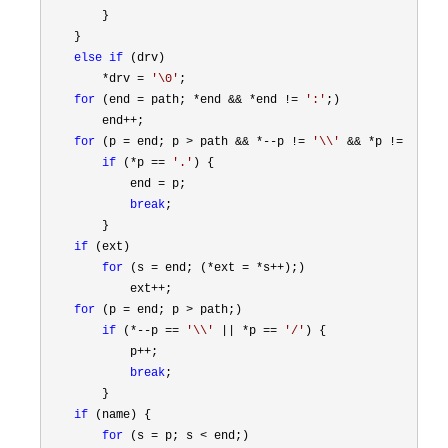
        }

    }

else
if
 (drv)

*drv = 
'
\0
'
;

for
 (end = path; *end && *end != 
'
:
'
;)

        end
++
;

for
 (p = end; p > path && *--p != 
'
\\
'
 && *p != 
'
/
'
;)

if
 (*p == 
'
.
'
) {

            end 
=
 p;

break
;

        }

if
 (ext)

for
 (s = end; (*ext = *s++
);)

            ext
++
;

for
 (p = end; p >
 path;)

if
 (*--p == 
'
\\
'
 || *p == 
'
/
'
) {

            p
++
;

break
;

        }

if
 (name) {

for
 (s = p; s <
 end;)
