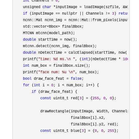
int
 Channels = 
0
;

    unsigned 
char
 *inputImage = loadImage(szfile, &Width,
if
 (inputImage == nullptr || Channels != 
3
) 
return
 -
1
    ncnn::Mat ncnn_img 
=
 ncnn::Mat::from_pixels(inputImag
    std::vector
<Bbox>
 finalBbox;

    MTCNN mtcnn(model_path);

double
 startTime =
 now();

    mtcnn.detect(ncnn_img, finalBbox);

double
 nDetectTime =
 calcElapsed(startTime, now());

    printf(
"
time: %d ms.\n 
"
, (
int
)(nDetectTime * 
1000
));

int
 num_box =
 finalBbox.size();

    printf(
"
face num: %u \n
"
, num_box);

bool
 draw_face_feat = 
false
;

for
 (
int
 i = 
0
; i < num_box; i++
) {

if
 (draw_face_feat) {

const
 uint8_t red[
3
] = {
255
, 
0
, 
0
};

            drawRectangle(inputImage, Width, Channels, fin
                          finalBbox[i].x2,

                          finalBbox[i].y2, red);

const
 uint8_t blue[
3
] = {
0
, 
0
, 
255
};
