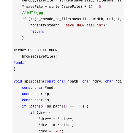
    memcpy(saveFile 
+
 strlen(saveFile), filename, strlen(f
*(saveFile + strlen(saveFile) + 
1
) = 
0
;

//
保存为jpg
if
 (!tje_encode_to_file(saveFile, Width, Height, Chan
        fprintf(stderr, 
"
save JPEG fail.\n
"
);

return
;

    }

#ifdef USE_SHELL_OPEN

#endif
}

void
 splitpath(
const
char
 *path, 
char
 *drv, 
char
 *dir, 
ch
const
char
 *
end;

const
char
 *
p;

const
char
 *
s;

if
 (path[
0
] && path[
1
] == 
'
:
'
) {

if
 (drv) {

*drv++ = *path++
;

*drv++ = *path++
;

*drv = 
'
\0
'
;
