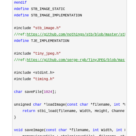
#endif
#define
#define
 STB_IMAGE_IMPLEMENTATION
#include 
"
stb_image.h
"
//
ref:
https://github.com/nothings/stb/blob/master/stb_ima
#define
 TJE_IMPLEMENTATION
#include 
"
tiny_jpeg.h
"
//
ref:
https://github.com/serge-rgb/TinyJPEG/blob/master/t
#include 
<stdint.h>
#include 
"
timing.h
"
char
 saveFile[
1024
];

unsigned 
char
 *loadImage(
const
char
 *filename, 
int
 *Width
return
 stbi_load(filename, Width, Height, Channels, 
0
}

void
 saveImage(
const
char
 *filename, 
int
 Width, 
int
 Heigh