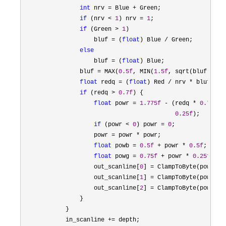
int
 nrv = Blue +
 Green;

if
 (nrv < 
1
) nrv = 
1
;

if
 (Green > 
1
)

                    bluf 
= (
float
) Blue /
 Green;

else
                    bluf 
= (
float
) Blue;

                bluf 
= MAX(
0.5f
, MIN(
1.5f
, sqrt(bluf)));

float
 redq = (
float
) Red / nrv *
 bluf;

if
 (redq > 
0.7f
) {

float
 powr = 
1.775f
 - (redq * 
0.75f
 +

0.25f
);

if
 (powr < 
0
) powr = 
0
;

                    powr 
= powr *
 powr;

float
 powb = 
0.5f
 + powr * 
0.5f
;

float
 powg = 
0.75f
 + powr * 
0.25f
;

                    out_scanline[
0
] = ClampToByte(powr * 
                    out_scanline[
1
] = ClampToByte(powg * 
                    out_scanline[
2
] = ClampToByte(powb * 
                }

            }

            in_scanline 
+=
 depth;
