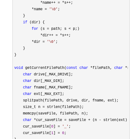
*name++ = *s++
;

*name = 
'
\0
'
;

    }

if
 (dir) {

for
 (s = path; s <
 p;)

*dir++ = *s++
;

*dir = 
'
\0
'
;

    }

}

void
 getCurrentFilePath(
const
char
 *filePath, 
char
 *
saveF
char
 drive[_MAX_DRIVE];

char
 dir[_MAX_DIR];

char
 fname[_MAX_FNAME];

char
 ext[_MAX_EXT];

    splitpath(filePath, drive, dir, fname, ext);

    size_t n 
=
 strlen(filePath);

    memcpy(saveFile, filePath, n);

char
 *cur_saveFile = saveFile + (n -
 strlen(ext));

    cur_saveFile[
0
] = 
'
_
'
;

    cur_saveFile[
1
] = 
0
;
