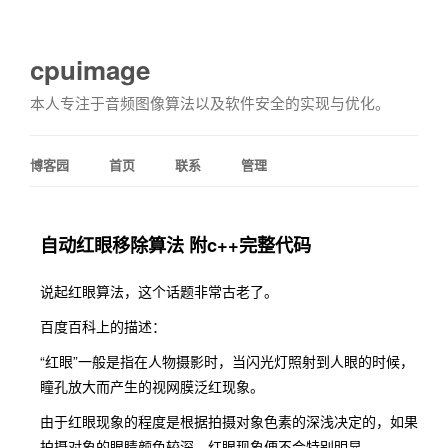
cpuimage
本人专注于音频图像算法以及软件安全的实现与优化。
博客园
首页
联系
管理
自动红眼移除算法 附c++完整代码
说起红眼算法，这个话题非常古老了。
百度百科上的描述：
“红眼”一般是指在人物摄影时，当闪光灯照射到人眼的时候，
瞳孔放大而产生的视网膜泛红现象。
由于红眼现象的程度是根据拍摄对象色素的深浅决定的，如果
拍摄对象的眼睛颜色较深，红眼现象便不会特别明显。