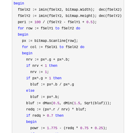
begin
  fSelX2 :
=
 imin(fSelX2, bitmap.Width);  dec(fSelX2);

  fSelY2 :
=
 imin(fSelY2, bitmap.Height); dec(fSelY2);

  per1 :
= 
100
 / (fSelY2 - fSelY1 + 
0.5
);

for
 row := fSelY1 
to
 fSelY2 
do
begin
    px :
=
 bitmap.Scanline[row];

for
 col := fSelX1 
to
 fSelX2 
do
begin
      nrv :
= px^.g +
 px^.b;

if
 nrv < 
1
then
        nrv :
= 
1
;

if
 px^.g > 
1
then
        bluf :
= px^.b /
 px^.g

else
        bluf :
=
 px^.b;

      bluf :
= dMax(
0.5
, dMin(
1.5
, Sqrt(bluf)));

      redq :
= (px^.r / nrv) *
 bluf;

if
 redq > 
0.7
then
begin
        powr :
= 
1.775
 - (redq * 
0.75
 + 
0.25
);
