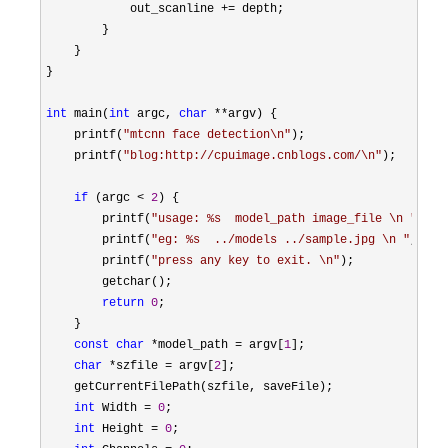
            out_scanline 
+=
 depth;

        }

    }

}

int
 main(
int
 argc, 
char
 **
argv) {

    printf(
"
mtcnn face detection\n
"
);

    printf(
"
blog:http://cpuimage.cnblogs.com/\n
"
);

if
 (argc < 
2
) {

        printf(
"
usage: %s  model_path image_file \n 
"
, ar
        printf(
"
eg: %s  ../models ../sample.jpg \n 
"
, arg
        printf(
"
press any key to exit. \n
"
);

        getchar();

return
0
;

    }

const
char
 *model_path = argv[
1
];

char
 *szfile = argv[
2
];

    getCurrentFilePath(szfile, saveFile);

int
 Width = 
0
;

int
 Height = 
0
;
