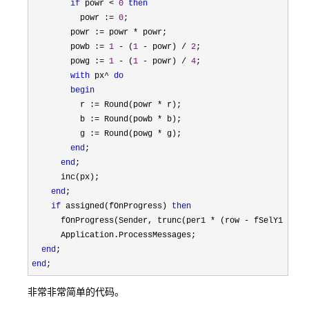
if
 powr < 
0
then
          powr :
= 
0
;

        powr :
= powr *
 powr;

        powb :
= 
1
 - (
1
 - powr) / 
2
;

        powg :
= 
1
 - (
1
 - powr) / 
4
;

with
 px^ 
do
begin
          r :
= Round(powr *
 r);

          b :
= Round(powb *
 b);

          g :
= Round(powg *
 g);

end
;

end
;

      inc(px);

end
;

if
 assigned(fOnProgress) 
then
      fOnProgress(Sender, trunc(per1 
* (row - fSelY1 + 
1
)
      Application.ProcessMessages;

end
end
;
非常非常简单的代码。