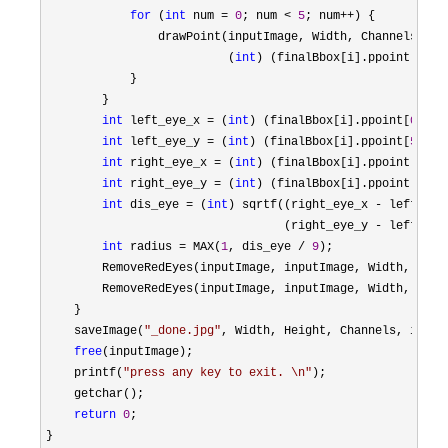
for
 (
int
 num = 
0
; num < 
5
; num++
) {

                drawPoint(inputImage, Width, Channels, (
i
                          (
int
) (finalBbox[i].ppoint[num 
            }

        }

int
 left_eye_x = (
int
) (finalBbox[i].ppoint[
0
] + 
int
 left_eye_y = (
int
) (finalBbox[i].ppoint[
5
] + 
int
 right_eye_x = (
int
) (finalBbox[i].ppoint[
1
] +
int
 right_eye_y = (
int
) (finalBbox[i].ppoint[
6
] +
int
 dis_eye = (
int
) sqrtf((right_eye_x - left_eye
                                  (right_eye_y 
- left_eye
int
 radius = MAX(
1
, dis_eye / 
9
);

        RemoveRedEyes(inputImage, inputImage, Width, Heig
        RemoveRedEyes(inputImage, inputImage, Width, Heig
    }

    saveImage(
"
_done.jpg
"
, Width, Height, Channels, inputI
free
(inputImage);

    printf(
"
press any key to exit. \n
"
);

    getchar();

return
0
;

}