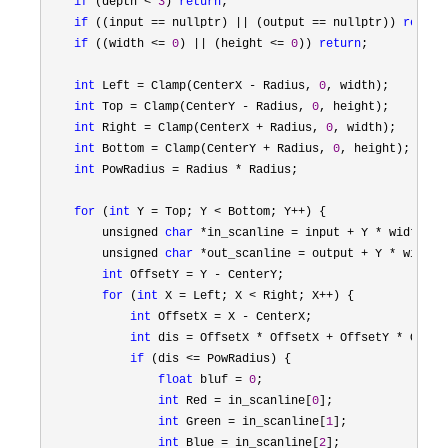
if
 (depth < 
3
) 
return
;

if
 ((input == nullptr) || (output == nullptr)) 
return
if
 ((width <= 
0
) || (height <= 
0
)) 
return
;

int
 Left = Clamp(CenterX - Radius, 
0
, width);

int
 Top = Clamp(CenterY - Radius, 
0
, height);

int
 Right = Clamp(CenterX + Radius, 
0
, width);

int
 Bottom = Clamp(CenterY + Radius, 
0
, height);

int
 PowRadius = Radius *
 Radius;

for
 (
int
 Y = Top; Y < Bottom; Y++
) {

        unsigned 
char
 *in_scanline = input + Y * width * 
        unsigned 
char
 *out_scanline = output + Y * width 
int
 OffsetY = Y -
 CenterY;

for
 (
int
 X = Left; X < Right; X++
) {

int
 OffsetX = X -
 CenterX;

int
 dis = OffsetX * OffsetX + OffsetY *
 Offset
if
 (dis <=
 PowRadius) {

float
 bluf = 
0
;

int
 Red = in_scanline[
0
];

int
 Green = in_scanline[
1
];

int
 Blue = in_scanline[
2
];
