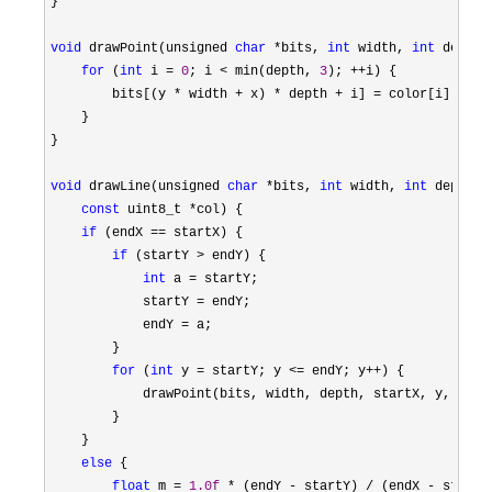
}

void
 drawPoint(unsigned 
char
 *bits, 
int
 width, 
int
 depth,
for
 (
int
 i = 
0
; i < min(depth, 
3
); ++
i) {

        bits[(y 
* width + x) * depth + i] =
 color[i];

    }

}

void
 drawLine(unsigned 
char
 *bits, 
int
 width, 
int
 depth, 
const
 uint8_t *
col) {

if
 (endX ==
 startX) {

if
 (startY >
 endY) {

int
 a =
 startY;

            startY 
=
 endY;

            endY 
=
 a;

        }

for
 (
int
 y = startY; y <= endY; y++
) {

            drawPoint(bits, width, depth, startX, y, col);
        }

    }

else
 {

float
 m = 
1.0f
 * (endY - startY) / (endX -
 startX)