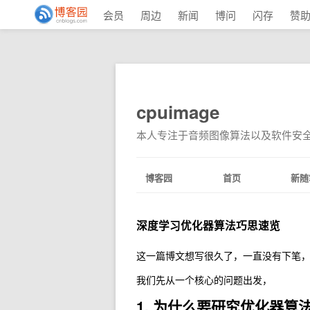
会员
周边
新闻
博问
闪存
赞
cpuimage
本人专注于音频图像算法以及软件安
博客园
首页
新随
深度学习优化器算法巧思速览
这一篇博文想写很久了，一直没有下笔
我们先从一个核心的问题出发，
1. 为什么要研究优化器算