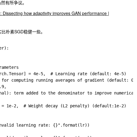
仍然有所争议。
: Dissecting how adaptivity improves GAN performance |
实比朴素SGD稳健一些。
r):

ameters

rch.Tensor] = 4e-5,  # Learning rate (default: 4e-5)

 for computing running averages of gradient (default: 0.9
9,

nal): term added to the denominator to improve numerical 
 = 1e-2,  # Weight decay (L2 penalty) (default:1e-2)

nvalid learning rate: {}".format(lr))
