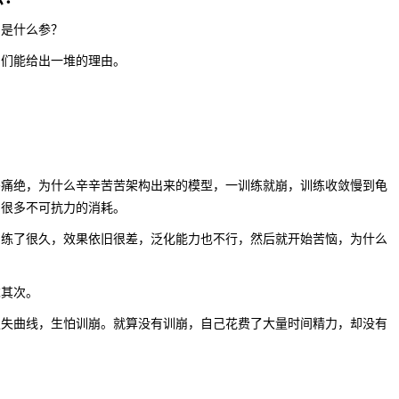
的是什么参？
它们能给出一堆的理由。
恶痛绝，为什么辛辛苦苦架构出来的模型，一训练就崩，训练收敛慢到龟
了很多不可抗力的消耗。
训练了很久，效果依旧很差，泛化能力也不行，然后就开始苦恼，为什么
求其次。
损失曲线，生怕训崩。就算没有训崩，自己花费了大量时间精力，却没有