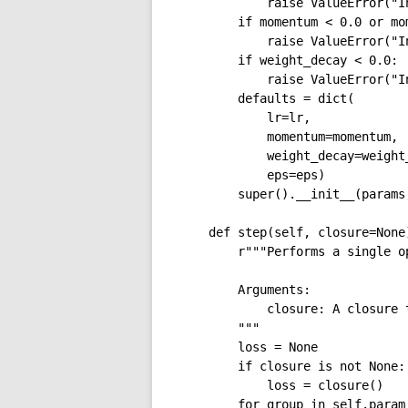
            raise ValueError("I
        if momentum < 0.0 or mom
            raise ValueError("I
        if weight_decay < 0.0:

            raise ValueError("I
        defaults = dict(

            lr=lr,

            momentum=momentum,

            weight_decay=weight_
            eps=eps)

        super().__init__(params,
    def step(self, closure=None)
        r"""Performs a single op
        Arguments:

            closure: A closure 
        """

        loss = None

        if closure is not None:

            loss = closure()

        for group in self.param_