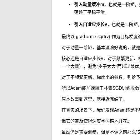
引入动量缓冲m
，也就是一阶矩，
荡趋于平稳平滑。
引入自适应步长v
，也就是二阶矩
最终以
grad = m / sqrt(v)
作为目标梯度
对于动量一阶矩，基本没啥好说的，就
核心还是自适应步长v，对于频繁更新、
一个大数），避免"步子太大"而越过最优
对于不频繁更新、梯度小的参数，则给
所以Adam能加速较于朴素SGD训练收
原本故事到这里，就接近完结了。
在真实的场景下，我们发现Adam还是不
但它的普及使得深度学习遍地开花。
虽然仍是需要调参，但是不像之前那么"