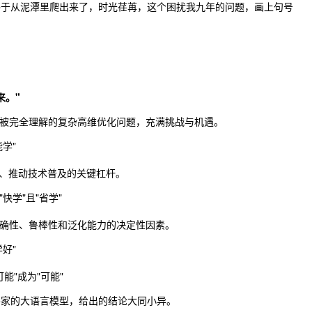
终于从泥潭里爬出来了，时光荏苒，这个困扰我九年的问题，画上句号
来。"
被完全理解的复杂高维优化问题，充满挑战与机遇。
学"
本、推动技术普及的关键杠杆。
快学"且"省学"
确性、鲁棒性和泛化能力的决定性因素。
好"
能"成为"可能"
各家的大语言模型，给出的结论大同小异。