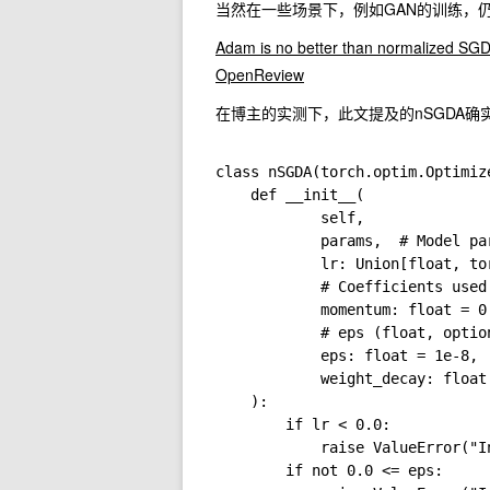
当然在一些场景下，例如GAN的训练，
Adam is no better than normalized SGD
OpenReview
在博主的实测下，此文提及的nSGDA确
class nSGDA(torch.optim.Optimize
    def __init__(

            self,

            params,  # Model par
            lr: Union[float, to
            # Coefficients used
            momentum: float = 0.
            # eps (float, optio
            eps: float = 1e-8,

            weight_decay: float
    ):

        if lr < 0.0:

            raise ValueError("I
        if not 0.0 <= eps:
