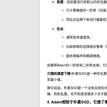
思想
：目前最流行和默认的优化器之一
它计算梯度的一阶矩（均值
然后对这两个矩进行偏差校
优点
：
通常收敛速度快。
对超参数的选择相对鲁棒（
能处理噪声和稀疏梯度。
如果把Adam的一阶矩和二阶矩去掉，它
而
随机梯度下降
(朴素SGD)是一种优
至最小值。
换句话说，朴素SGD是一个没有应用任
蝇，到处乱撞，也不知道该撞多少次才
4. Adam相较于朴素SGD，它做