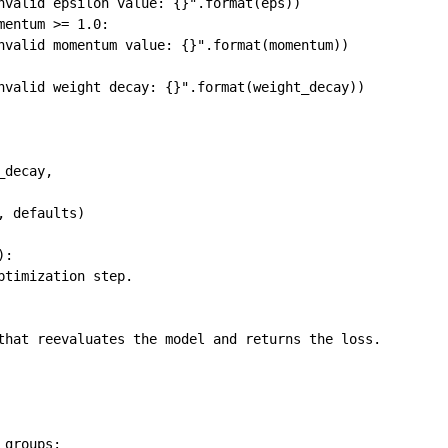
nvalid epsilon value: {}".format(eps))

entum >= 1.0:

nvalid momentum value: {}".format(momentum))

nvalid weight decay: {}".format(weight_decay))

decay,

 defaults)

:

timization step.

that reevaluates the model and returns the loss.

groups:
