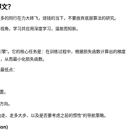
博文？
更多的同行在力大砖飞，烧钱的当下，不要放弃底层算法的研究。
的视角，学习并应用深度学习，温故而知新。
引擎"。它的核心任务是：在训练过程中，根据损失函数计算出的梯度
数，从而最小化损失函数。
找最低点：
置。
方向。
向走、走多大步、以及是否要考虑之前的惯性"的导航策略。
ion)