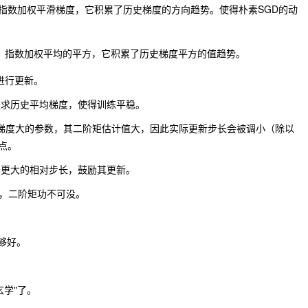
指数加权平滑梯度，它积累了历史梯度的方向趋势。使得朴素SGD的动
，指数加权平均的平方，它积累了历史梯度平方的值趋势。
进行更新。
是求历史平均梯度，使得训练平稳。
梯度大的参数，其二阶矩估计值大，因此实际更新步长会被调小（除以
点。
予更大的相对步长，鼓励其更新。
敛，二阶矩功不可没。
够好。
玄学"了。