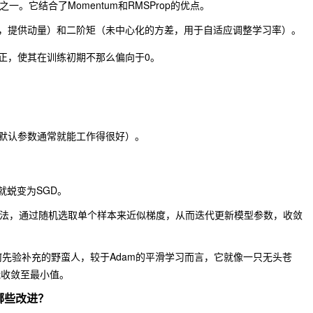
。它结合了Momentum和RMSProp的优点。
，提供动量）和二阶矩（未中心化的方差，用于自适应调整学习率）。
正，使其在训练初期不那么偏向于0。
默认参数通常就能工作得很好）。
就蜕变为SGD。
化算法，通过随机选取单个样本来近似梯度，从而迭代更新模型参数，收敛
何先验补充的野蛮人，较于Adam的平滑学习而言，它就像一只无头苍
能收敛至最小值。
了哪些改进？