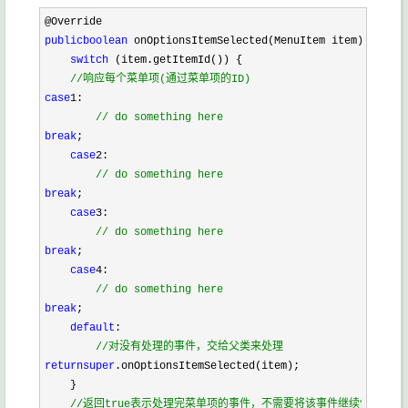
@Override
public
boolean
 onOptionsItemSelected(MenuItem item) {
switch
 (item.getItemId()) {
//
响应每个菜单项(通过菜单项的ID)
case
1
:
//
 do something here
break
;
case
2
:
//
 do something here
break
;
case
3
:
//
 do something here
break
;
case
4
:
//
 do something here
break
;
default
:
//
对没有处理的事件，交给父类来处理
return
super
.onOptionsItemSelected(item);
    }
//
返回true表示处理完菜单项的事件，不需要将该事件继续传播下去