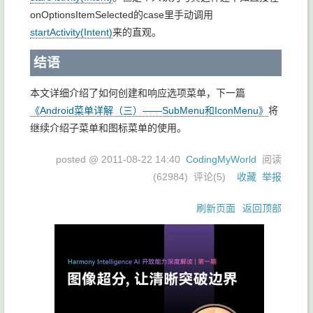
onOptionsItemSelected
的case里手动调用
startActivity(Intent)
来的直观。
结语
本文详细介绍了如何创建和响应选项菜单，下一篇
《Android菜单详解（三）——SubMenu和IconMenu》
将
继续介绍子菜单和图标
菜单的使用。
posted @
2011-08-22 14:40
CodingMyWorld
阅读
(
62984
) 评论(
5
)
收藏
举报
刷新页面
返回顶部