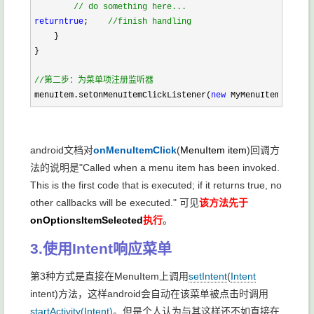
//
 do something here...
return
true
;    
//
finish handling
    }
}
//
第二步：为菜单项注册监听器
menuItem.setOnMenuItemClickListener(
new
 MyMenuItemClickLi
android文档对
onMenuItemClick
(
MenuItem
item
)回调方
法的说明是"Called when a menu item has been invoked.
This is the first code that is executed; if it returns true, no
other callbacks will be executed." 可见
该方法先于
onOptionsItemSelected
执行
。
3.使用Intent响应菜单
第3种方式是直接在MenuItem上调用
setIntent
(
Intent
intent)方法，这样android会自动在该菜单被点击时调用
startActivity(Intent)
。但是个人认为与其这样还不如直接在