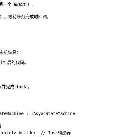
第一个
）。
await
tion），等待任务完成时回调。
态机恢复：
后的代码。
ait
值并完成
。
Task
ateMachine : IAsyncStateMachine



der<int> builder; // Task构建器
