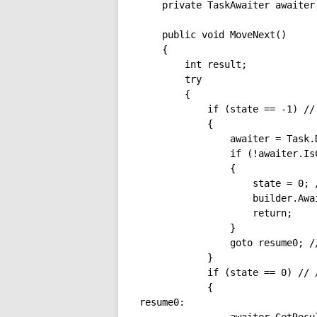
    private TaskAwaiter awaite
    public void MoveNext()

    {

        int result;

        try

        {

            if (state == -1) 
            {

                awaiter = Task.
                if (!awaiter.
                {

                    state = 0
                    builder.Aw
                    return;

                }

                goto resume0
            }

            if (state == 0) //
            {

resume0:
