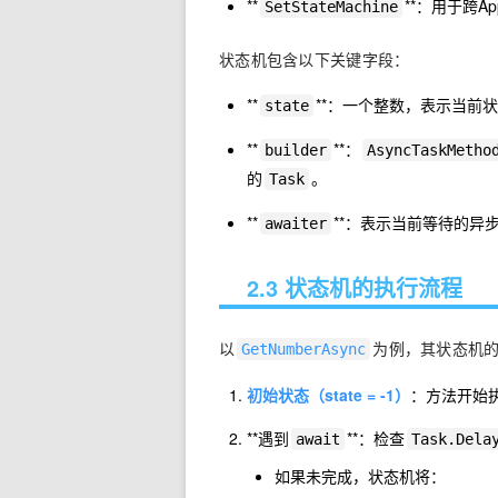
**
**：用于跨A
SetStateMachine
状态机包含以下关键字段：
**
**：一个整数，表示当前状
state
**
**：
builder
AsyncTaskMetho
的
。
Task
**
**：表示当前等待的异
awaiter
2.3 状态机的执行流程
以
为例，其状态机
GetNumberAsync
初始状态（state = -1）
：方法开始
**遇到
**：检查
await
Task.Dela
如果未完成，状态机将：