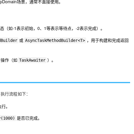
ppDomain场景，通常不直接使用。
态（如-1表示初始，0、1等表示等待点，-2表示完成）。
或
，用于构建和完成返回
dBuilder
AsyncTaskMethodBuilder<T>
步操作（如
）。
TaskAwaiter
的执行流程如下：
执行。
是否已完成。
y(1000)