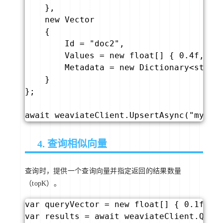
    },

    new Vector

    {

        Id = "doc2",

        Values = new float[] { 0.4f, 0.
        Metadata = new Dictionary<string
    }

};

await weaviateClient.UpsertAsync("my-co
4. 查询相似向量
查询时，提供一个查询向量并指定返回的结果数量
（topK）。
var queryVector = new float[] { 0.1f, 0
var results = await weaviateClient.Query