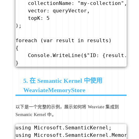
    collectionName: "my-collection",

    vector: queryVector,

    topK: 5

);

foreach (var result in results)

{

    Console.WriteLine($"ID: {result.Id},
}
5. 在 Semantic Kernel 中使用
WeaviateMemoryStore
以下是一个完整的示例，展示如何将 Weaviate 集成到
Semantic Kernel 中。
using Microsoft.SemanticKernel;

using Microsoft.SemanticKernel.Memory;
