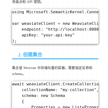
务端点和 API 密钥。
using Microsoft.SemanticKernel.Connector
var weaviateClient = new WeaviateClient(
    endpoint: "http://localhost:8080"
    apiKey: "your-api-key"           
);
2. 创建集合
集合是 Weaviate 中存储向量的容器，需要指定名称和
schema。
await weaviateClient.CreateCollectionAsy
    collectionName: "my-collection",

    schema: new Schema

    {

        Properties = new List<Property>
