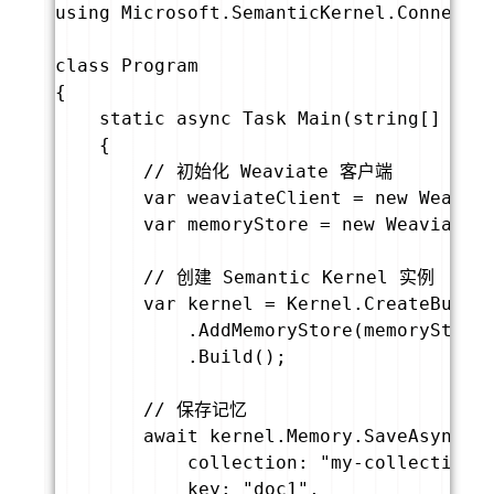
using Microsoft.SemanticKernel.Connector
class Program

{

    static async Task Main(string[] args
    {

        // 初始化 Weaviate 客户端

        var weaviateClient = new Weaviat
        var memoryStore = new WeaviateMe
        // 创建 Semantic Kernel 实例

        var kernel = Kernel.CreateBuilde
            .AddMemoryStore(memoryStore)
            .Build();

        // 保存记忆

        await kernel.Memory.SaveAsync(

            collection: "my-collection",
            key: "doc1",
