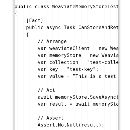
public class WeaviateMemoryStoreTests

{

    [Fact]

    public async Task CanStoreAndRetriev
    {

        // Arrange

        var weaviateClient = new Weaviat
        var memoryStore = new WeaviateMe
        var collection = "test-collectio
        var key = "test-key";

        var value = "This is a test memo
        // Act

        await memoryStore.SaveAsync(coll
        var result = await memoryStore.G
        // Assert

        Assert.NotNull(result);
