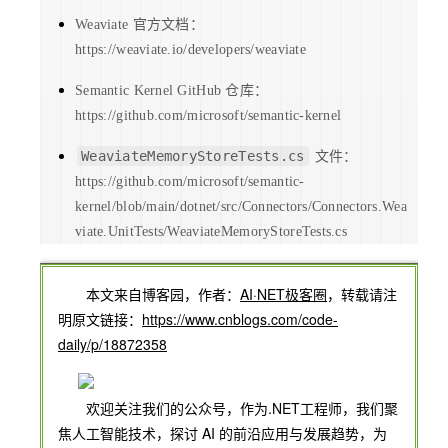
Weaviate 官方文档：
https://weaviate.io/developers/weaviate
Semantic Kernel GitHub 仓库：
https://github.com/microsoft/semantic-kernel
WeaviateMemoryStoreTests.cs
文件：
https://github.com/microsoft/semantic-
kernel/blob/main/dotnet/src/Connectors/Connectors.Wea
viate.UnitTests/WeaviateMemoryStoreTests.cs
本文来自博客园，作者：
AI·NET极客圈
，转载请注
明原文链接：
https://www.cnblogs.com/code-
daily/p/18872358
欢迎关注我们的公众号，作为.NET工程师，我们聚
焦人工智能技术，探讨 AI 的前沿应用与发展趋势，为