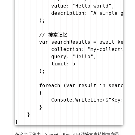
            value: "Hello world",

            description: "A simple greet
        );

        // 搜索记忆

        var searchResults = await kernel
            collection: "my-collection",
            query: "Hello",

            limit: 5

        );

        foreach (var result in searchRes
        {

            Console.WriteLine($"Key: {re
        }

    }

}
在这个示例中，Semantic Kernel 自动将文本转换为向量