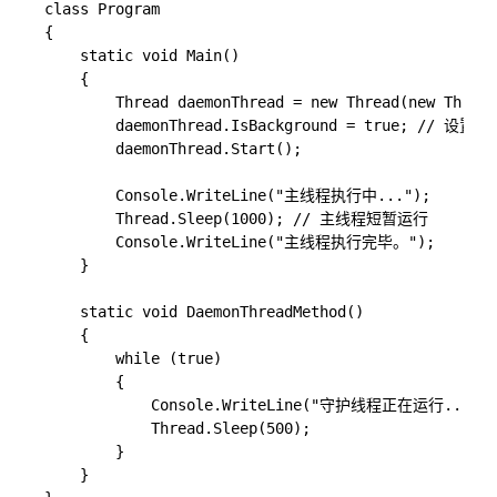
class Program

{

    static void Main()

    {

        Thread daemonThread = new Thread(new Thread
        daemonThread.IsBackground = true; // 设置
        daemonThread.Start();

        Console.WriteLine("主线程执行中...");

        Thread.Sleep(1000); // 主线程短暂运行

        Console.WriteLine("主线程执行完毕。");

    }

    static void DaemonThreadMethod()

    {

        while (true)

        {

            Console.WriteLine("守护线程正在运行...");

            Thread.Sleep(500);

        }

    }
