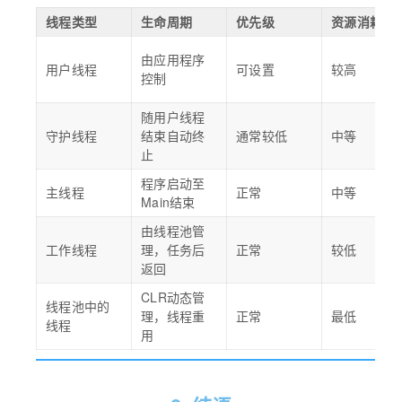
线程类型
生命周期
优先级
资源消耗
由应用程序
用户线程
可设置
较高
控制
随用户线程
守护线程
结束自动终
通常较低
中等
止
程序启动至
主线程
正常
中等
Main
结束
由线程池管
工作线程
理，任务后
正常
较低
返回
CLR动态管
线程池中的
理，线程重
正常
最低
线程
用