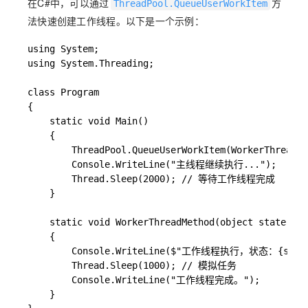
在C#中，可以通过
方
ThreadPool.QueueUserWorkItem
法快速创建工作线程。以下是一个示例：
using System;

using System.Threading;

class Program

{

    static void Main()

    {

        ThreadPool.QueueUserWorkItem(WorkerThread
        Console.WriteLine("主线程继续执行...");

        Thread.Sleep(2000); // 等待工作线程完成

    }

    static void WorkerThreadMethod(object state)

    {

        Console.WriteLine($"工作线程执行，状态：{state}
        Thread.Sleep(1000); // 模拟任务

        Console.WriteLine("工作线程完成。");

    }
