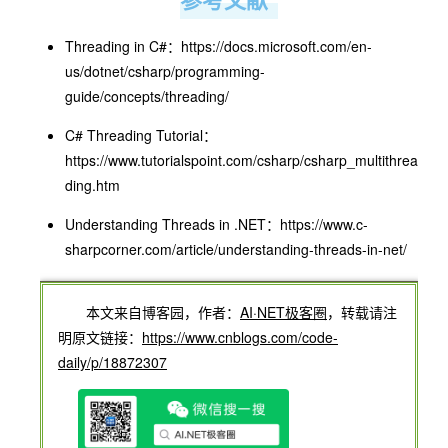
Threading in C#：https://docs.microsoft.com/en-
us/dotnet/csharp/programming-
guide/concepts/threading/
C# Threading Tutorial：
https://www.tutorialspoint.com/csharp/csharp_multithrea
ding.htm
Understanding Threads in .NET：https://www.c-
sharpcorner.com/article/understanding-threads-in-net/
本文来自博客园，作者：
AI·NET极客圈
，转载请注
明原文链接：
https://www.cnblogs.com/code-
daily/p/18872307