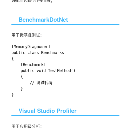
Visual Studio Profiler。
BenchmarkDotNet
用于微基准测试：
[MemoryDiagnoser]

public class Benchmarks

{

    [Benchmark]

    public void TestMethod()

    {

        // 测试代码

    }

}
Visual Studio Profiler
用于应用级分析：