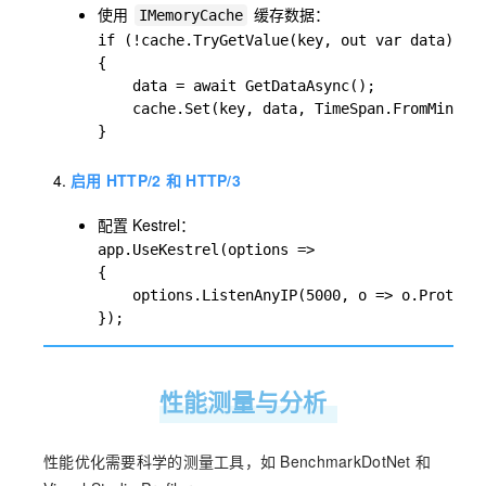
使用
缓存数据：
IMemoryCache
if (!cache.TryGetValue(key, out var data))

{

    data = await GetDataAsync();

    cache.Set(key, data, TimeSpan.FromMinutes
}
启用 HTTP/2 和 HTTP/3
配置 Kestrel：
app.UseKestrel(options =>

{

    options.ListenAnyIP(5000, o => o.Protocol
});
性能测量与分析
性能优化需要科学的测量工具，如 BenchmarkDotNet 和