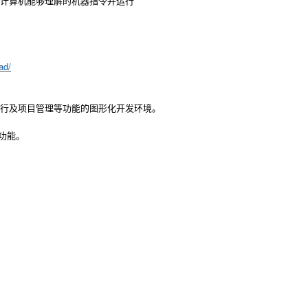
译为计算机能够理解的机器指令并运行
ad/
试、运行及项目管理等功能的图形化开发环境。
功能。