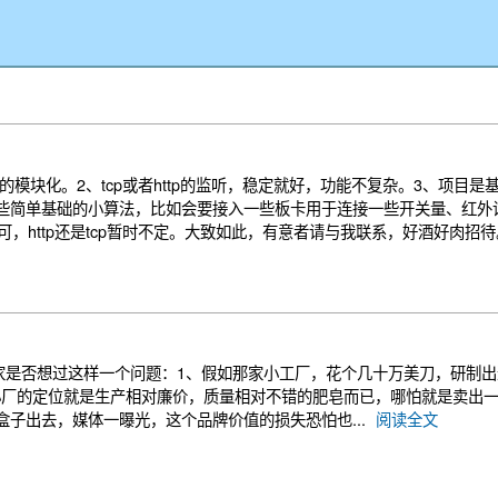
、tcp或者http的监听，稳定就好，功能不复杂。3、项目是基于.net cf
些简单基础的小算法，比如会要接入一些板卡用于连接一些开关量、红外
即可，http还是tcp暂时不定。大致如此，有意者请与我联系，好酒好肉招
家是否想过这样一个问题：1、假如那家小工厂，花个几十万美刀，研制
小厂的定位就是生产相对廉价，质量相对不错的肥皂而已，哪怕就是卖出
子出去，媒体一曝光，这个品牌价值的损失恐怕也...
阅读全文