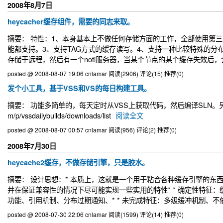
2008年8月7日
heycacher缓存组件，需要的同志来取。
摘要： 特性：1、本身基本上不做任何存储方面的工作，全部使用第三
能都支持。3、支持TAG方式的缓存读写。4、支持一种比较特殊的分
存储于远程，然后有一个noti服务器，当某个节点的某个缓存失效后，会发
posted @ 2008-08-07 19:06 cnlamar
阅读(2906)
评论(15)
推荐(0)
发个小工具，基于VSS和VS的每日构建工具。
摘要： 功能多简单的，每天定时从VSS上获取代码，然后编译SLN。另外，还
m/p/vssdailybuilds/downloads/list
阅读全文
posted @ 2008-08-07 00:57 cnlamar
阅读(956)
评论(2)
推荐(0)
2008年7月30日
heycache2缓存，不做存储引擎，只是胶水。
摘要： 设计思想：* 本质上，这就是一个用于粘合各种缓存引擎的东
并在保证兼容性的情况下尽可能实现一些实用的特性* * 确定性特征：缓
功能、引用机制、分布过期通知、* * 未完成特征：多级缓冲机制、不依
posted @ 2008-07-30 22:06 cnlamar
阅读(1599)
评论(14)
推荐(0)