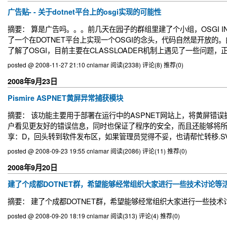
广告贴- - 关于dotnet平台上的osgi实现的可能性
摘要： 算是广告吗。。。前几天在园子的群组里建了个小组，OSGI I
了一个在DOTNET平台上实现一个OSGI的念头，代码自然是开放的
了解了OSGI，目前主要在CLASSLOADER机制上遇见了一些问题，正
posted @ 2008-11-27 21:10 cnlamar
阅读(2338)
评论(8)
推荐(0)
2008年9月23日
Pismire ASPNET黄屏异常捕获模块
摘要： 该功能主要用于部署在运行中的ASPNET网站上，将黄屏
户看见更友好的错误信息，同时也保证了程序的安全，而且还能够将
享：D，回头转到软件发布区，如果管理员觉得不妥，也请帮忙转移.SVN地址：htt
posted @ 2008-09-23 19:55 cnlamar
阅读(2086)
评论(11)
推荐(0)
2008年9月20日
建了个成都DOTNET群，希望能够经常组织大家进行一些技术讨论等
摘要： 建了个成都DOTNET群，希望能够经常组织大家进行一些技术
posted @ 2008-09-20 18:19 cnlamar
阅读(313)
评论(4)
推荐(0)