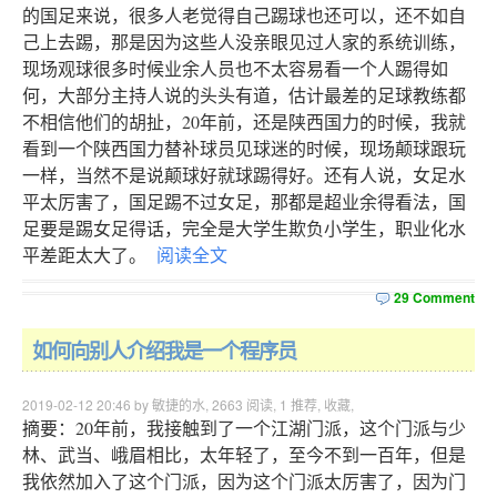
的国足来说，很多人老觉得自己踢球也还可以，还不如自
己上去踢，那是因为这些人没亲眼见过人家的系统训练，
现场观球很多时候业余人员也不太容易看一个人踢得如
何，大部分主持人说的头头有道，估计最差的足球教练都
不相信他们的胡扯，20年前，还是陕西国力的时候，我就
看到一个陕西国力替补球员见球迷的时候，现场颠球跟玩
一样，当然不是说颠球好就球踢得好。还有人说，女足水
平太厉害了，国足踢不过女足，那都是超业余得看法，国
足要是踢女足得话，完全是大学生欺负小学生，职业化水
平差距太大了。
阅读全文
29 Comment
如何向别人介绍我是一个程序员
2019-02-12 20:46 by 敏捷的水,
2663
阅读,
1
推荐,
收藏
,
摘要：20年前，我接触到了一个江湖门派，这个门派与少
林、武当、峨眉相比，太年轻了，至今不到一百年，但是
我依然加入了这个门派，因为这个门派太厉害了，因为门