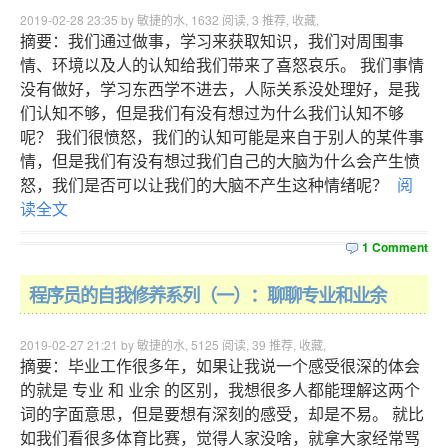
2019-02-28 23:35 by 敏捷的水,
1632
阅读,
3
推荐,
收藏
,
摘要：我们通过做事，学习来获取知识，我们对周围事
情、环境以及人的认知给我们带来了喜怒哀乐。 我们事情
没有做好，学习东西学不进去，人际关系没处理好，是我
们认知不够，但是我们有没有想过为什么我们认知不够
呢？ 我们很愤怒，我们的认知可能是来自于别人的某件事
情，但是我们有没有想过我们自己的大脑为什么会产生愤
怒，我们是否可以让我们的大脑不产生这种情绪呢？
阅
读全文
1 Comment
程序员的自我修养系列（一）：聊聊专业和业余
2019-02-27 21:21 by 敏捷的水,
5125
阅读,
39
推荐,
收藏
,
摘要：毕业工作很多年，如果让我说一个感受很深的体会
的就是 专业 和 业余 的区别，我想很多人都能理解这两个
词的字面意思，但是要想有深刻的感受，却是不易。 就比
如我们看很多体育比赛，觉得人家没啥，就拿大家经常骂