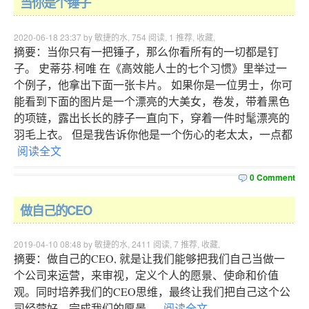
当你是个锤子
2020-06-18 23:37 by 敏捷的水,
754
阅读,
1
推荐,
收藏
,
摘要：当你只有一把锤子，那么你看所有的一切都是钉
子。 史蒂芬.柯唯 在《高效能人士的七个习惯》里举过一
个例子，他拿出下面一张卡片。 如果你是一位男士，你可
能看到下面的图片是一个漂亮的大美女，卷发，带着黑色
的项链，露出长长的脖子一直向下，穿着一件时髦漂亮的
羽毛上衣。 但是我告诉你他是一个伤心的老太太，一点都
阅读全文
0 Comment
做自己的CEO
2019-04-10 08:48 by 敏捷的水,
2411
阅读,
7
推荐,
收藏
,
摘要：做自己的CEO, 就是让我们能够把我们自己当做一
个公司来运营，来审视，定义个人的愿景、使命和价值
观。同时培养我们的CEO思维，最终让我们把自己这个公
司经营好，完成我们的愿景。
阅读全文