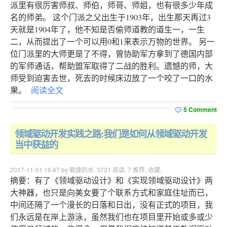
派里有很厉害师叔、师伯，师哥、师姐，也有很多少年成
名的师弟。 这个门派之父出生于1903年，出生那天再过3
天就是1904年了，他不知是否偷师道教的道生一，一生
二，从而提出了一个可以用0和1来表示万物的世界。 另一
位门派里的大师更是了不得，曾协助军方拿到了德国内部
的军师通话，帮助盟军取得了二战的胜利。遗憾的师，大
师受到迫害去世，死去的时候床边放了一个咬了一口的水
果。
阅读全文
5 Comment
领域驱动开发实践之路:我们是如何从领域驱动开发
当中获益的
2017-11-01 16:47 by 敏捷的水,
3731
阅读,
7
推荐,
收藏
,
摘要：有了《领域驱动设计》和《实现领域驱动设计》两
大神器，也只是向美女要了个联系方式和家庭住址而已，
中间还隔了一个漫长的日落和日出，没有正式的项目，我
们永远是在岸上游泳，虽然我们也在项目里开始或多或少