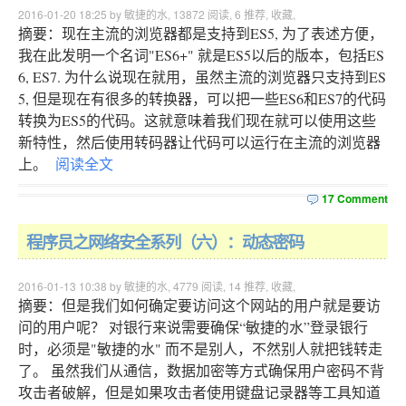
2016-01-20 18:25 by 敏捷的水,
13872
阅读,
6
推荐,
收藏
,
摘要：现在主流的浏览器都是支持到ES5, 为了表述方便，
我在此发明一个名词"ES6+" 就是ES5以后的版本，包括ES
6, ES7. 为什么说现在就用，虽然主流的浏览器只支持到ES
5, 但是现在有很多的转换器，可以把一些ES6和ES7的代码
转换为ES5的代码。这就意味着我们现在就可以使用这些
新特性，然后使用转码器让代码可以运行在主流的浏览器
上。
阅读全文
17 Comment
程序员之网络安全系列（六）：动态密码
2016-01-13 10:38 by 敏捷的水,
4779
阅读,
14
推荐,
收藏
,
摘要：但是我们如何确定要访问这个网站的用户就是要访
问的用户呢？ 对银行来说需要确保“敏捷的水”登录银行
时，必须是"敏捷的水" 而不是别人，不然别人就把钱转走
了。 虽然我们从通信，数据加密等方式确保用户密码不背
攻击者破解，但是如果攻击者使用键盘记录器等工具知道