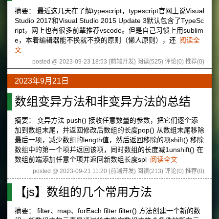
摘要： 最近这几天在了解typescript，typescript官网上说Visual
Studio 2017和Visual Studio 2015 Update 3默认包含了TypeSc
ript，网上也有很多前辈推荐vscode。但是自己习惯上用sublim
e，本着编辑器能不换就不换的原则（懒人原则），还
阅读全
文
posted @ 2023-09-23 18:53 {前端开发}
阅读(525)
评论(0)
推荐(0)
2023年9月21日
数组变异方法和非变异方法的总结
摘要： 变异方法 push() 接收任意数量的参数，把它们逐个添
加到数组末尾，并返回修改后数组的长度pop() 从数组末尾移除
最后一项，减少数组的length值，然后返回移除的项shift() 移除
数组中的第一个项并返回该项，同时数组的长度减1unshift() 在
数组前端添加任意个项并返回新数组长度spl
阅读全文
posted @ 2023-09-21 11:20 {前端开发}
阅读(213)
评论(0)
推荐(0)
【js】数组的几个常用方法
摘要： filter、map、forEach filter filter() 方法创建一个新的数