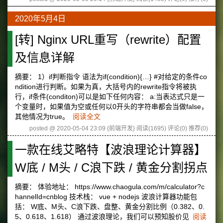
2020年5月4日
[转] Nginx URL重写（rewrite）配置
及信息详解
摘要： 1）if判断指令 语法为if(condition){…} #对给定的条件co
ndition进行判断。如果为真，大括号内的rewrite指令将被执
行，if条件(conditon)可以是如下任何内容： a:当表达式只是一
个变量时，如果值为空或任何以0开头的字符串都会当做false，
其他情况为true。
阅读全文
posted @ 2020-05-04 23:09 {前端开发}
阅读(1695)
评论(0)
推荐(0)
一款在线艾略特【波浪理论计算器】
W底 / M头 / C浪下跌 / 黄金分割拐点
摘要： 体验地址： https://www.chaogula.com/m/calculator?c
hannelId=cnblog 技术栈： vue + nodejs 波浪计算器功能包
括： W底、M头、C浪下跌、盘整、黄金分割比例（0.382、0.
5、0.618、1.618） 通过波浪理论，我们可以预知股价见
阅读