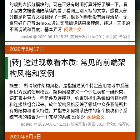
的规则去拆分模块的，现在正好有时间打算好好了解一下，看
了官方文档也陆陆续续的看了看网上别人写的文章，感觉大部
分都是将官方文档翻译了一遍，很多问题都没有解释清楚，无
奈只好自己写demo去通过实际编译结果来理解，经过一天多的
不断调试和百度，基本弄清
阅读全文
posted @ 2020-08-18 15:25 {前端开发}
阅读(291)
评论(0)
推荐(1)
2020年8月17日
[转] 透过现象看本质: 常见的前端架
构风格和案例
摘要： 所谓软件架构风格，是指描述某个特定应用领域中系统
组织方式的惯用模式。架构风格定义一个词汇表和一组约束，
词汇表中包含一些组件及连接器，约束则指出系统如何将构建
和连接器组合起来。软件架构风格反映了领域中众多系统所共
有的结构和语义特性，并指导如何将系统中的各个模块和子系
统有机的结合为一个完整的系统 没多少
阅读全文
posted @ 2020-08-17 11:31 {前端开发}
阅读(631)
评论(0)
推荐(0)
2020年8月5日