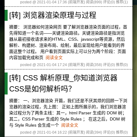
posted @ 2021-01-04 17:36 {前端开发}
阅读(899)
评论(0)
推荐(1)
[转] 浏览器渲染原理与过程
摘要： 浏览器如何渲染网页 要了解浏览器渲染页面的过程，首
先得知道一个名词——关键渲染路径。关键渲染路径是指浏览
器从最初接收请求来的HTML、CSS、javascript等资源，然后
解析、构建树、渲染布局、绘制，最后呈现给用户能看到的界
面这整个过程。 用户看到页面实际上可以分为两个阶段：页面
内容加载完成和页
阅读全文
posted @ 2021-01-04 17:24 {前端开发}
阅读(358)
评论(0)
推荐(0)
[转] CSS 解析原理_你知道浏览器
CSS是如何解析吗？
摘要： 一、浏览器渲染 开篇，我们还是不厌其烦的回顾一下浏
览器的渲染过程，先上图： 正如上图所展示的，我们浏览器渲
染过程分为了两条主线：其一，html Parser 生成的 DOM 树；
其二，CSS Parser 生成的 Style Rules ； 在这之后，DOM 树
与 Style Rules 会生成一个
阅读全文
posted @ 2021-01-04 16:22 {前端开发}
阅读(394)
评论(0)
推荐(0)