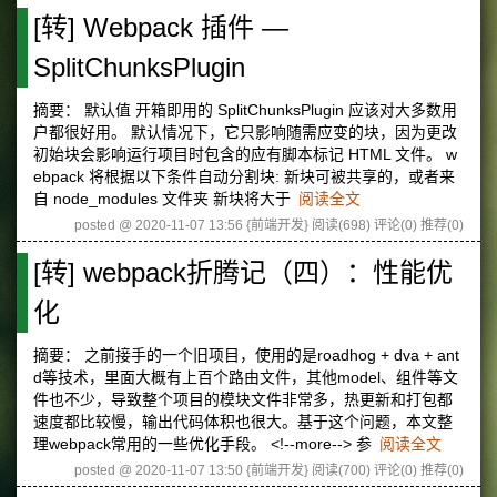
[转] Webpack 插件 —
SplitChunksPlugin
摘要： 默认值 开箱即用的 SplitChunksPlugin 应该对大多数用
户都很好用。 默认情况下，它只影响随需应变的块，因为更改
初始块会影响运行项目时包含的应有脚本标记 HTML 文件。 w
ebpack 将根据以下条件自动分割块: 新块可被共享的，或者来
自 node_modules 文件夹 新块将大于
阅读全文
posted @ 2020-11-07 13:56 {前端开发}
阅读(698)
评论(0)
推荐(0)
[转] webpack折腾记（四）：性能优
化
摘要： 之前接手的一个旧项目，使用的是roadhog + dva + ant
d等技术，里面大概有上百个路由文件，其他model、组件等文
件也不少，导致整个项目的模块文件非常多，热更新和打包都
速度都比较慢，输出代码体积也很大。基于这个问题，本文整
理webpack常用的一些优化手段。 <!--more--> 参
阅读全文
posted @ 2020-11-07 13:50 {前端开发}
阅读(700)
评论(0)
推荐(0)