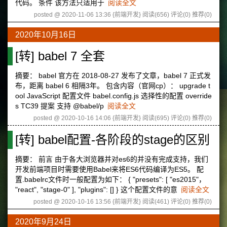
代码。 条件 该方法只适用于
阅读全文
posted @ 2020-11-06 13:36 {前端开发}
阅读(656)
评论(0)
推荐(0)
2020年10月16日
[转] babel 7 全套
摘要： babel 官方在 2018-08-27 发布了文章，babel 7 正式发
布，距离 babel 6 相隔3年。 包含内容（官网cp）： upgrade t
ool JavaScript 配置文件 babel.config.js 选择性的配置 override
s TC39 提案 支持 @babel/p
阅读全文
posted @ 2020-10-16 14:06 {前端开发}
阅读(695)
评论(0)
推荐(0)
[转] babel配置-各阶段的stage的区别
摘要： 前言 由于各大浏览器并对es6的并没有完成支持，我们
开发前端项目时需要使用Babel来将ES6代码编译为ES5。 配
置.babelrc文件时一般配置为如下： { "presets": [ "es2015"，
"react", "stage-0" ], "plugins": [] } 这个配置文件的意
阅读全文
posted @ 2020-10-16 13:56 {前端开发}
阅读(461)
评论(0)
推荐(0)
2020年9月24日