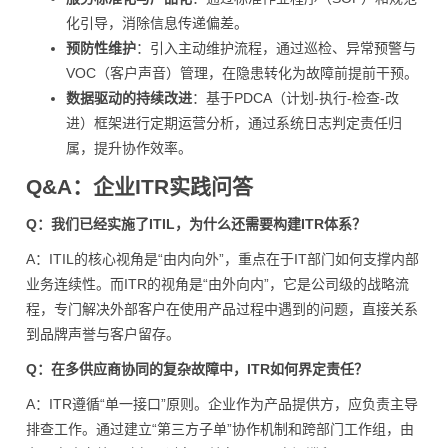
化引导，消除信息传递偏差。
预防性维护
：引入主动维护流程，通过巡检、异常预警与
VOC（客户声音）管理，在隐患转化为故障前提前干预。
数据驱动的持续改进
：基于PDCA（计划-执行-检查-改
进）框架进行定期运营分析，通过系统日志判定责任归
属，提升协作效率。
Q&A：企业ITR实践问答
Q：我们已经实施了ITIL，为什么还需要构建ITR体系？
A：ITIL的核心视角是“由内向外”，重点在于IT部门如何支撑内部
业务连续性。而ITR的视角是“由外向内”，它是公司级的战略流
程，专门解决外部客户在使用产品过程中遇到的问题，直接关系
到品牌声誉与客户留存。
Q：在多供应商协同的复杂故障中，ITR如何界定责任？
A：ITR遵循“单一接口”原则。企业作为产品提供方，应负责主导
排查工作。通过建立“第三方子单”协作机制和跨部门工作组，由