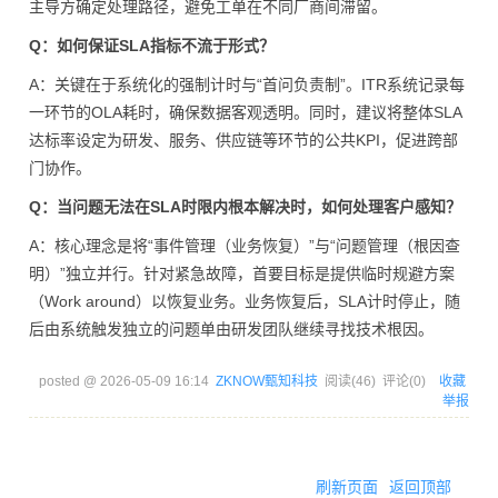
主导方确定处理路径，避免工单在不同厂商间滞留。
Q：如何保证SLA指标不流于形式？
A：关键在于系统化的强制计时与“首问负责制”。ITR系统记录每
一环节的OLA耗时，确保数据客观透明。同时，建议将整体SLA
达标率设定为研发、服务、供应链等环节的公共KPI，促进跨部
门协作。
Q：当问题无法在SLA时限内根本解决时，如何处理客户感知？
A：核心理念是将“事件管理（业务恢复）”与“问题管理（根因查
明）”独立并行。针对紧急故障，首要目标是提供临时规避方案
（Work around）以恢复业务。业务恢复后，SLA计时停止，随
后由系统触发独立的问题单由研发团队继续寻找技术根因。
posted @
2026-05-09 16:14
ZKNOW甄知科技
阅读(
46
) 评论(
0
)
收藏
举报
刷新页面
返回顶部