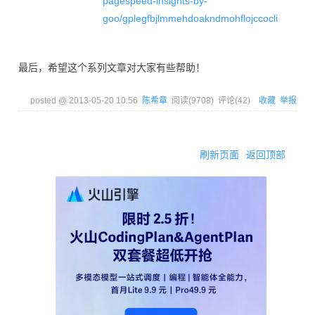
pagespeed-insights-by-
goo/gplegfbjlmmehdoakndmohflojccocli
最后，希望这个系列文章对大家有些帮助！
posted @
2013-05-20 10:56
陈希章
阅读(
9708
) 评论(
42
)
收藏
举报
刷新页面
返回顶部