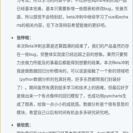
习考试，所以学习的内容不多，不过好在alpha冲刺阶段产品
已经基本完善，基本只需要新增一些图表和修改bug，完善页
面，所以感觉不会特别赶，beta冲刺中继续学习了vue和echa
rts的相关内容，在下次答辩前希望能做的更好吧。
张梓晗：
本次Beta冲刺总算是还算圆满的结束了，我们的产品虽然仍存
在一些bug，但整体实现度已经远超之前的想象。果然只要努
力去做力所能及的事最后都能得到想要的结果。本次Beta冲刺
我是做数据回归分析模块的，可以说是接触了一个新的领域吧
（python数据分析的包真好用，好多东西都帮我们封装好
了）。期间虽然有遇到挺多学习和技术上的困难，但最后好歹
是做出来一个有点像样的回归模型了，也成功用pyecharts生
成了图表，给我一点小小的成就感。数据分析是个很有意思的
模块，希望自己以后有时间有机会多多研究研究吧。
侯钦凯：