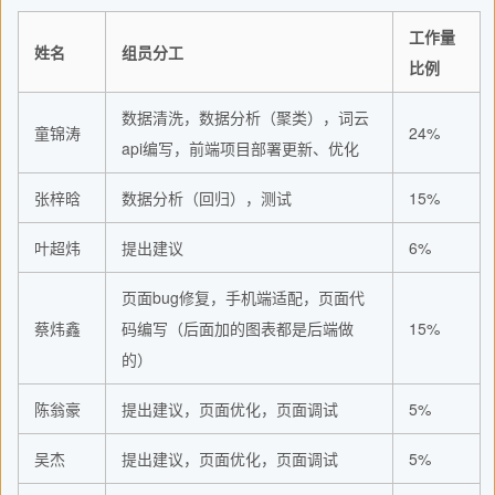
工作量
姓名
组员分工
比例
数据清洗，数据分析（聚类），词云
童锦涛
24%
api编写，前端项目部署更新、优化
张梓晗
数据分析（回归），测试
15%
叶超炜
提出建议
6%
页面bug修复，手机端适配，页面代
蔡炜鑫
码编写（后面加的图表都是后端做
15%
的）
陈翁豪
提出建议，页面优化，页面调试
5%
吴杰
提出建议，页面优化，页面调试
5%