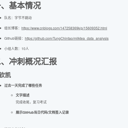
一、基本情况
队名：字节不跳动
组长博客：
https://www.cnblogs.com/147258369k/p/15609352.html
Github链接：
https://github.com/TungChintao/milktea_data_analysis
小组人数：10人
二、冲刺概况汇报
钦凯
过去一天完成了哪些任务
文字描述
完成收尾，复习考试
展示GitHub当日代码/文档签入记录