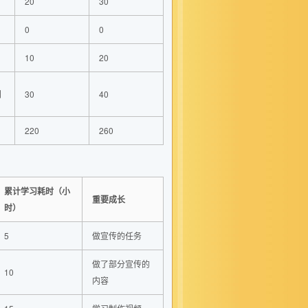
20
30
0
0
10
20
划
30
40
220
260
累计学习耗时（小
重要成长
时）
5
做宣传的任务
做了部分宣传的
10
内容