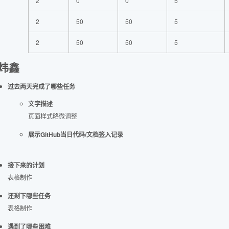
2
0
0
5
2
50
50
5
2
50
50
5
炜鑫
过去两天完成了哪些任务
文字描述
页面样式略微调整
展示GitHub当日代码/文档签入记录
接下来的计划
表格制作
还剩下哪些任务
表格制作
遇到了哪些困难