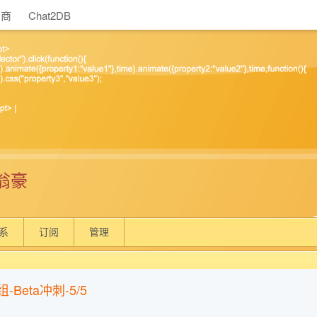
助商
Chat2DB
翁豪
系
订阅
管理
组-Beta冲刺-5/5