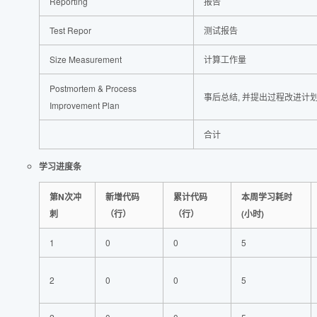
Reporting
报告
Test Repor
测试报告
Size Measurement
计算工作量
Postmortem & Process
事后总结, 并提出过程改进计
Improvement Plan
合计
学习进度条
第N次冲
新增代码
累计代码
本周学习耗时
刺
（行）
（行）
(小时)
1
0
0
5
2
0
0
5