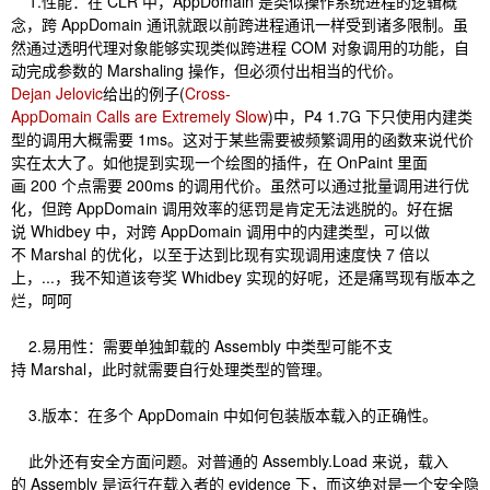
1.性能：在 CLR 中，AppDomain 是类似操作系统进程的逻辑概
念，跨 AppDomain 通讯就跟以前跨进程通讯一样受到诸多限制。虽
然通过透明代理对象能够实现类似跨进程 COM 对象调用的功能，自
动完成参数的 Marshaling 操作，但必须付出相当的代价。
Dejan Jelovic
给出的例子(
Cross-
AppDomain Calls are Extremely Slow
)中，P4 1.7G 下只使用内建类
型的调用大概需要 1ms。这对于某些需要被频繁调用的函数来说代价
实在太大了。如他提到实现一个绘图的插件，在 OnPaint 里面
画 200 个点需要 200ms 的调用代价。虽然可以通过批量调用进行优
化，但跨 AppDomain 调用效率的惩罚是肯定无法逃脱的。好在据
说 Whidbey 中，对跨 AppDomain 调用中的内建类型，可以做
不 Marshal 的优化，以至于达到比现有实现调用速度快 7 倍以
上，...，我不知道该夸奖 Whidbey 实现的好呢，还是痛骂现有版本之
烂，呵呵
2.易用性：需要单独卸载的 Assembly 中类型可能不支
持 Marshal，此时就需要自行处理类型的管理。
3.版本：在多个 AppDomain 中如何包装版本载入的正确性。
此外还有安全方面问题。对普通的 Assembly.Load 来说，载入
的 Assembly 是运行在载入者的 evidence 下，而这绝对是一个安全隐