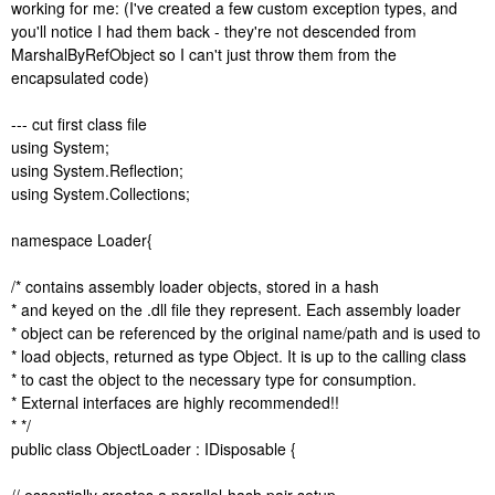
working for me: (I've created a few custom exception types, and
you'll notice I had them back - they're not descended from
MarshalByRefObject so I can't just throw them from the
encapsulated code)
--- cut first class file
using System;
using System.Reflection;
using System.Collections;
namespace Loader{
/* contains assembly loader objects, stored in a hash
* and keyed on the .dll file they represent. Each assembly loader
* object can be referenced by the original name/path and is used to
* load objects, returned as type Object. It is up to the calling class
* to cast the object to the necessary type for consumption.
* External interfaces are highly recommended!!
* */
public class ObjectLoader : IDisposable {
// essentially creates a parallel-hash pair setup