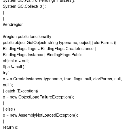
System.GC.Collect( 0 );
}
}
#endregion
#region public functionality
public object GetObject( string typename, object[] ctorParms ){
BindingFlags flags = BindingFlags.CreateInstance |
BindingFlags.Instance | BindingFlags.Public;
object o = null;
if( a != null ){
try{
o = a.CreateInstance( typename, true, flags, null, ctorParms, null,
null );
} catch (Exception){
o = new ObjectLoadFailureException();
}
} else {
o = new AssemblyNotLoadedException();
}
return o;