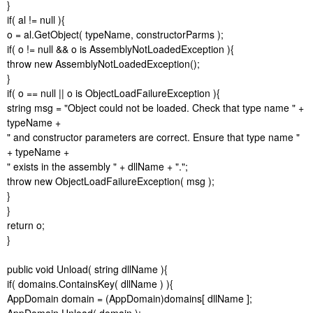
}
if( al != null ){
o = al.GetObject( typeName, constructorParms );
if( o != null && o is AssemblyNotLoadedException ){
throw new AssemblyNotLoadedException();
}
if( o == null || o is ObjectLoadFailureException ){
string msg = "Object could not be loaded. Check that type name " +
typeName +
" and constructor parameters are correct. Ensure that type name "
+ typeName +
" exists in the assembly " + dllName + ".";
throw new ObjectLoadFailureException( msg );
}
}
return o;
}
public void Unload( string dllName ){
if( domains.ContainsKey( dllName ) ){
AppDomain domain = (AppDomain)domains[ dllName ];
AppDomain.Unload( domain );