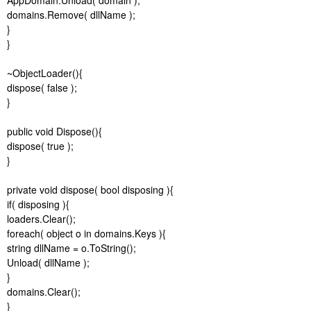
domains.Remove( dllName );
}
}
~ObjectLoader(){
dispose( false );
}
public void Dispose(){
dispose( true );
}
private void dispose( bool disposing ){
if( disposing ){
loaders.Clear();
foreach( object o in domains.Keys ){
string dllName = o.ToString();
Unload( dllName );
}
domains.Clear();
}