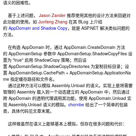
语义的困难性。
基于上述问题，
Jason Zander
推荐使用其他的设计方法来回避对
此功能的使用。如
Junfeng Zhang
在其 BLog 上介绍
的
AppDomain and Shadow Copy
，就是 ASP.NET 解决类似问题的
方法。
在构造 AppDomain 时，通过 AppDomain.CreateDomain 方法
的 AppDomainSetup 参数中 AppDomainSetup.ShadowCopyFiles 设
置为 "true" 启用 ShadowCopy 策略；然后设
置 AppDomainSetup.ShadowCopyDirectories 为复制目标目录；设
置 AppDomainSetup.CachePath + AppDomainSetup.ApplicationNa
me 指定缓存路径和文件名。
通过这种方法可以模拟 Assembly.Unload 的语义。实现上是将需要
管理的 Assembly 载入到一个动态建立的 AppDomain 中，然后通过
跨 AppDomain 的透明代理调用其功能，使用 AppDomain.Unload 实
现 Assembly.Unload 语义的模拟。
chornbe
给出了一个简单的包装
类，具体代码见文章末尾。
这样做虽然在语义上能够基本上模拟，但存在很多问题和代价：