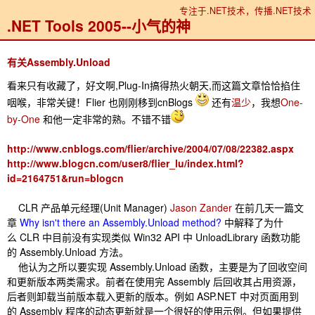
专注于.NET技术，传播.NET技术
.NET Tools 2005--小气的神
有关Assembly.Unload
看来只有收藏了，好文啊,Plug-In搞得热火朝天,而这篇文章恰恰掐住
咽喉，非常关键！Flier 也刚刚移到cnBlogs
还有
温少
，我想
One-
by-One
和他一定非常的熟。不错不错
http://www.cnblogs.com/flier/archive/2004/07/08/22382.aspx
http://www.blogcn.com/user8/flier_lu/index.html?
id=2164751&run=blogcn
CLR 产品单元经理(Unit Manager)
Jason Zander
在前几天一篇文
章
Why isn't there an Assembly.Unload method?
中解释了为什
么 CLR 中目前没有实现类似 Win32 API 中 UnloadLibrary 函数功能
的 Assembly.Unload 方法。
他认为之所以要实现 Assembly.Unload 函数，主要是为了回收空间
和更新版本两类需求。前者在使用完 Assembly 后回收其占用资源，
后者则卸载当前版本载入更新的版本。例如 ASP.NET 中对页面用到
的 Assembly 程序的动态更新就是一个很好的使用示例。但如果提供