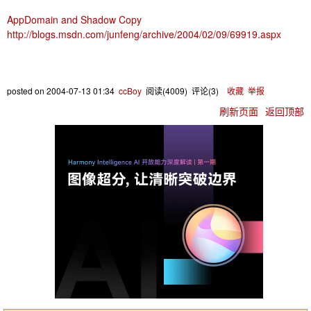
AppDomain and Shadow Copy
http://blogs.msdn.com/junfeng/archive/2004/02/09/69919.aspx
posted on
2004-07-13 01:34
ccBoy
阅读(
4009
) 评论(
3
)
收藏
举报
刷新页面
返回顶部