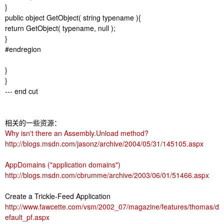
}
public object GetObject( string typename ){
return GetObject( typename, null );
}
#endregion
}
}
--- end cut
相关的一些资源：
Why isn't there an Assembly.Unload method?
http://blogs.msdn.com/jasonz/archive/2004/05/31/145105.aspx
AppDomains ("application domains")
http://blogs.msdn.com/cbrumme/archive/2003/06/01/51466.aspx
Create a Trickle-Feed Application
http://www.fawcette.com/vsm/2002_07/magazine/features/thomas/d
efault_pf.aspx