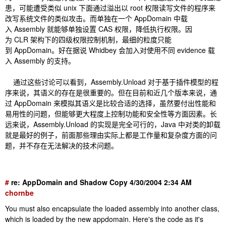
患，可能遭受类似 unix 下面通过溢出以 root 权限读写文件的程序来
改写系统文件的类似攻击。而单独在一个 AppDomain 中载
入 Assembly 就能够单独设置 CAS 权限，降低执行权限。因
为 CLR 架构下的四级权限控制机制，最细的粒度只能
到 AppDomain。好在据说 Whidbey 会加入对使用不同 evidence 载
入 Assembly 的支持。
通过这些讨论可以看到，Assembly.Unload 对于基于插件模型的程
序来说，其语义的存在是很重要的。但在目前和近几个版本来说，通
过 AppDomain 来模拟其语义是比较合适的选择，虽然要付出性能和
易用性的问题，但能够更大程度上控制功能和安全性等方面因素。长
远来说，Assembly.Unload 的实现是完全可行的，Java 中对类的卸载
就是最好的例子，前面那些理由实际上都是工作量和复杂度方面的问
题，并不存在无法解决的技术问题。
#
re: AppDomain and Shadow Copy
4/30/2004 2:34 AM
chornbe
You must also encapsulate the loaded assembly into another class,
which is loaded by the new appdomain. Here's the code as it's