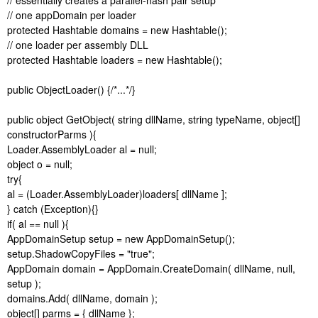
// one appDomain per loader
protected Hashtable domains = new Hashtable();
// one loader per assembly DLL
protected Hashtable loaders = new Hashtable();
public ObjectLoader() {/*...*/}
public object GetObject( string dllName, string typeName, object[]
constructorParms ){
Loader.AssemblyLoader al = null;
object o = null;
try{
al = (Loader.AssemblyLoader)loaders[ dllName ];
} catch (Exception){}
if( al == null ){
AppDomainSetup setup = new AppDomainSetup();
setup.ShadowCopyFiles = "true";
AppDomain domain = AppDomain.CreateDomain( dllName, null,
setup );
domains.Add( dllName, domain );
object[] parms = { dllName };