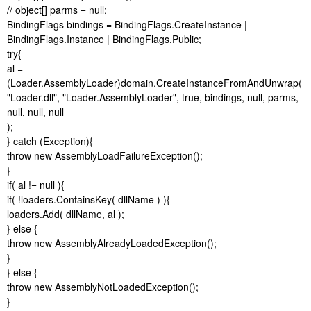
// object[] parms = null;
BindingFlags bindings = BindingFlags.CreateInstance |
BindingFlags.Instance | BindingFlags.Public;
try{
al =
(Loader.AssemblyLoader)domain.CreateInstanceFromAndUnwrap(
"Loader.dll", "Loader.AssemblyLoader", true, bindings, null, parms,
null, null, null
);
} catch (Exception){
throw new AssemblyLoadFailureException();
}
if( al != null ){
if( !loaders.ContainsKey( dllName ) ){
loaders.Add( dllName, al );
} else {
throw new AssemblyAlreadyLoadedException();
}
} else {
throw new AssemblyNotLoadedException();
}