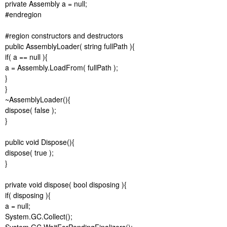
private Assembly a = null;
#endregion
#region constructors and destructors
public AssemblyLoader( string fullPath ){
if( a == null ){
a = Assembly.LoadFrom( fullPath );
}
}
~AssemblyLoader(){
dispose( false );
}
public void Dispose(){
dispose( true );
}
private void dispose( bool disposing ){
if( disposing ){
a = null;
System.GC.Collect();
System.GC.WaitForPendingFinalizers();