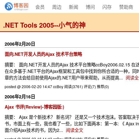
会员
周边
新闻
博问
闪存
赞助商
.NET Tools 2005--小气的神
2006年2月20日
面向.NET开发人员的Ajax 技术平台策略
摘要： 面向.NET开发人员的Ajax 技术平台策略ccBoy2006.0
在众多基于.NET平台的Ajax框架和工具包中找到你所合适的一种，同
章的方法会给目前使用Ajax的.NET用户带来帮助，从而提高...
阅读全
posted @ 2006-02-20 14:47 ccBoy
阅读(3761)
评论(7)
推荐(0)
2006年2月16日
Ajax 书评(Review)-博客园版:)
摘要： Ajax 是个新技术？ 新名词？ 还是又一个技术泡沫。答案取决
书，市面上有一些，我也看了一些，比如下面两本：第一本: 《 Ajax in Acti
面介绍Ajax技术的书，因为2...
阅读全文
posted @ 2006-02-16 11:42 ccBoy
阅读(6188)
评论(6)
推荐(0)