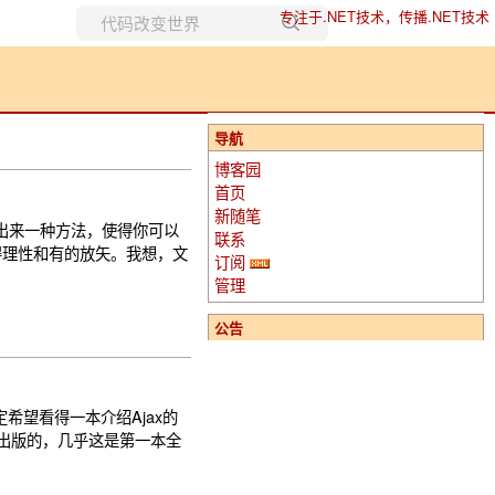
专注于.NET技术，传播.NET技术
所有博客
当前博客
导航
博客园
首页
新随笔
中总结出来一种方法，使得你可以
联系
做得理性和有的放矢。我想，文
订阅
管理
公告
定希望看得一本介绍Ajax的
2005年出版的，几乎这是第一本全