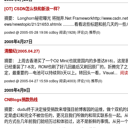
[OT] CSDN怎么快和新浪一样？
摘要： Longhorn秘密曝光 将抛弃.Net Frameworkhttp://www.csdn.net
ews/newstopic/21/21653.shtmlx ..........看看这些标题
posted @ 2005-05-28 19:06 ccBoy
阅读(1928)
评论(2)
推荐(0)
2005年4月27日
清醒纪(2005.04.27)
摘要： 上周去香港买了一个O2 Mini(也就是国内的多普达818)，这是我
已经重装了7-8次，ROM也刷了好几回最后又刷回原厂的，折腾完
定，最重要的---电池可以持续到3天以上。转回头一看，Visual...
阅读
posted @ 2005-04-27 15:59 ccBoy
阅读(4003)
评论(10)
推荐(0)
2005年4月9日
CNBlogs捐款热线
摘要： dudu终于决定接受捐款来增强目前博客园的运维，做个双
定是虚幻和完全不被信任的，更况且我们所做的和现实联系在一起。从
的方式在几年前我们就经历过和体验过，这不是新鲜的事情。从另一个角