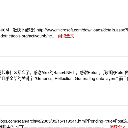
tp://www.microsoft.com/downloads/details.aspx?Fami
ettools.org/activeubb/ne...
阅读全文
忘了。感谢Alex的Base4.NET ，感谢Peter ，我想说Peter做
enerics, Reflection, Generating data layers" 
om/sean/archive/2005/03/15/119341.html?Pending=tru
T===================================...
阅读全文