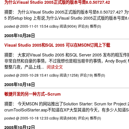
为什么Visual Studio 2005正式版的版本号是8.0.50727.42
摘要： 为什么Visual Studio 2005正式版的版本号是8.0.50727.42? 为什
5 的Setup blog 上有说,为什么Visual Studio 2005正式版的版本号是
posted @ 2005-11-01 15:54 ccBoy
阅读(9004)
评论(6)
推荐(0)
2005年10月28日
Visual Studio 2005和SQL 2005 可以在MSDN订阅上下载
摘要： 大家对Visual Studio 2005 和SQL Server 2
非常自然和自豪的事情，不过我想也是相当艰辛的事情，Andy Boyd( MSDN 
整整几夜，产品上线...
阅读全文
posted @ 2005-10-28 15:41 ccBoy
阅读(11258)
评论(19)
推荐(0)
2005年10月18日
敏捷开发的另一种方式--Scrum
摘要： 今天MSDN 的网站推出了Solution Starter: Scrum for Project 2003http
crumToolSolStarter.asp不知道在XP大型其道的今天，有多少人知道S
posted @ 2005-10-18 12:33 ccBoy
阅读(6838)
评论(4)
推荐(0)
2005年10月12日