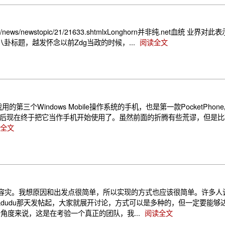
/news/newstopic/21/21633.shtmlxLonghorn并非纯.net血统 业界对此表示猜
和前几天的一些八卦标题，越发怀念以前Zdg当政的时候，...
阅读全文
用的第三个Windows Mobile操作系统的手机，也是第一款PocketPho
了之后现在终于把它当作手机开始使用了。虽然前面的折腾有些荒谬，但是
全文
机的容灾。我想原因和出发点很简单，所以实现的方式也应该很简单。许多
dudu那天发帖起，大家就展开讨论，方式可以是多种的，但一定要能够
度来说，这是在考验一个真正的团队，我...
阅读全文