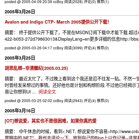
posted @ 2005-04-09 20:39 ccBoy
阅读(2028)
评论(0)
推荐(1)
2005年3月26日
Avalon and Indigo CTP- March 2005提供公开下载！
摘要： 终于提供公开下载了，不是在MSDN订阅下载中才能下载.超过400M，赶快下载吧:) ht
422-b053-272d79863013&DisplayLang=en更多详细的信息http://bbs.dotn
posted @ 2005-03-26 04:17 ccBoy
阅读(3099)
评论(4)
推荐(0)
2005年3月25日
胡思乱想--非清醒纪(2005.03.25)
摘要： 最近太忙了，不过晚上看到这个我还是忍不住发一贴。不然一觉起来什么都
时曾经发呆想过的事情。还好他也是计划和构想阶段.不过他已经揭示了几乎全部的关键字,"G
易让你想到UI ...
阅读全文
posted @ 2005-03-25 02:02 ccBoy
阅读(2943)
评论(4)
推荐(0)
2005年3月16日
[OT]想说爱，其实也不是很困难，如果你真的爱
摘要： 中午休息的时候，看到<.NET, 想说爱你不容易>http://www.cnblogs.c
胃眼中的.NET"，我也去评论一下，放到自己的Blog上以作记录--这是我眼中的.NE