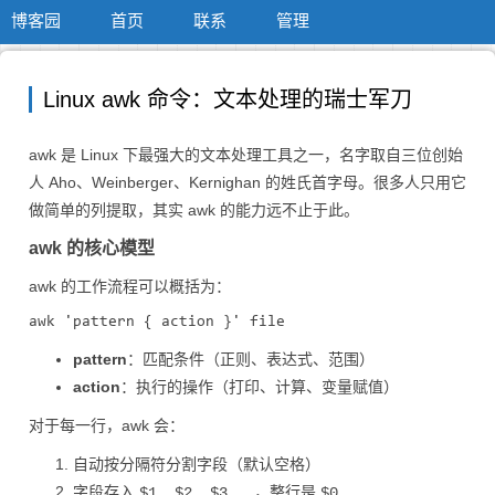
博客园
首页
联系
管理
Linux awk 命令：文本处理的瑞士军刀
awk 是 Linux 下最强大的文本处理工具之一，名字取自三位创始
人 Aho、Weinberger、Kernighan 的姓氏首字母。很多人只用它
做简单的列提取，其实 awk 的能力远不止于此。
awk 的核心模型
awk 的工作流程可以概括为：
pattern
：匹配条件（正则、表达式、范围）
action
：执行的操作（打印、计算、变量赋值）
对于每一行，awk 会：
自动按分隔符分割字段（默认空格）
字段存入
，整行是
$1, $2, $3...
$0