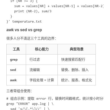
  if (NR >= 3) {

    sum = values[NR] + values[NR-1] + values[NR-2]

    print (NR-2), sum/3

  }

awk vs sed vs grep
很多人分不清这三个工具的边界：
工具
核心能力
典型场景
grep
行过滤
快速搜索匹配行
sed
流编辑
替换、删除、插入
awk
字段处理 + 计算
统计、报表、格式化
三者常组合使用：
# 组合示例：提取 error 行，替换时间戳格式，统计按小时分布

grep "ERROR" app.log | \

  sed 's/\[.*\]//' | \
