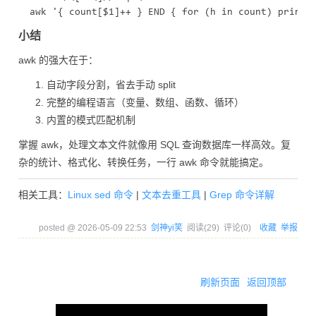
小结
awk 的强大在于：
自动字段分割，省去手动 split
完整的编程语言（变量、数组、函数、循环）
内置的模式匹配机制
掌握 awk，处理文本文件就像用 SQL 查询数据库一样高效。复
杂的统计、格式化、转换任务，一行 awk 命令就能搞定。
相关工具：
Linux sed 命令
|
文本去重工具
|
Grep 命令详解
posted @
2026-05-09 22:53
剑神yi笑
阅读(
29
) 评论(
0
)
收藏
举报
刷新页面
返回顶部