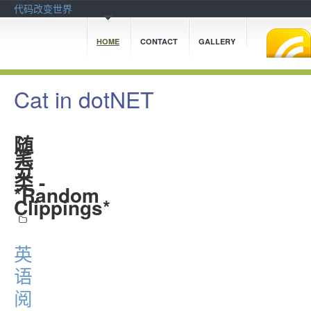
代码改变世界
HOME
CONTACT
GALLERY
Cat in dotNET
随
笔
分
类 -
*Random
Clippings*
英
语
阅