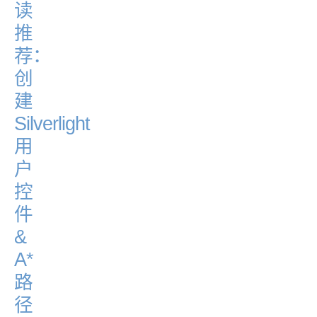
读
推
荐：
创
建
Silverlight
用
户
控
件
&
A*
路
径