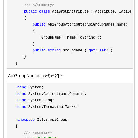
///
</summary>
public
class
 ApiGroupAttribute : Attribute, IApiDescr
    {

public
 ApiGroupAttribute(ApiGroupNames name)

        {

            GroupName 
=
 name.ToString();

        }

public
string
 GroupName { 
get
; 
set
; }

    }

}
ApiGroupNames.cs代码如下
using
using
using
using
 System.Threading.Tasks;

namespace
 ItSys.ApiGroup

{

///
<summary>