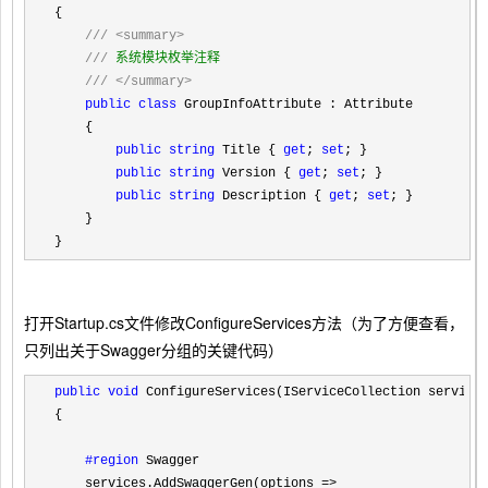
{

///
<summary>
///
 系统模块枚举注释

///
</summary>
public
class
 GroupInfoAttribute : Attribute

    {

public
string
 Title { 
get
; 
set
; }

public
string
 Version { 
get
; 
set
; }

public
string
 Description { 
get
; 
set
; }

    }

}
打开Startup.cs文件修改ConfigureServices方法（为了方便查看，
只列出关于Swagger分组的关键代码）
public
void
 ConfigureServices(IServiceCollection services
{

#region
 Swagger
    services.AddSwaggerGen(options 
=>