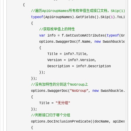
    {

//
遍历ApiGroupNames所有枚举值生成接口文档，Skip(1)是
typeof
(ApiGroupNames).GetFields().Skip(
1
).ToList
        {

//
获取枚举值上的特性
var
 info = f.GetCustomAttributes(
typeof
(Grou
            options.SwaggerDoc(f.Name, 
new
 Swashbuckle.As
            {

                Title 
= info?
.Title,

                Version 
= info?
.Version,

                Description 
= info?
.Description

            });

        });

//
没有加特性的分到这个NoGroup上
        options.SwaggerDoc(
"
NoGroup
"
, 
new
 Swashbuckle.Asp
        {

            Title 
= 
"
无分组
"
        });

//
判断接口归于哪个分组
        options.DocInclusionPredicate((docName, apiDescr
        {
