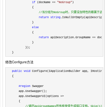
if
 (docName == 
"
NoGroup
"
)

            {

//
当分组为NoGroup时，只要没加特性的都属于这个
return
string
.IsNullOrEmpty(apiDescriptio
            }

else
            {

return
 apiDescription.GroupName ==
 docNam
            }

        });

}
修改Configure方法
public
void
 Configure(IApplicationBuilder app, IHostingEn
{

#region
 Swagger
    app.UseSwagger();

    app.UseSwaggerUI(options 
=>
    {

//
遍历ApiGroupNames所有枚举值生成接口文档，Skip(1)是