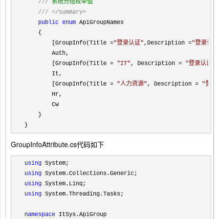
///
 系统分组枚举值

///
</summary>
public
enum
 ApiGroupNames

    {

        [GroupInfo(Title 
=
"
登录认证
"
,Description =
"
登录认证
        Auth,

        [GroupInfo(Title 
= 
"
IT
"
, Description = 
"
登录认证相
        It,

        [GroupInfo(Title 
= 
"
人力资源
"
, Description = 
"
登录
        Hr,

        Cw

    }

}
GroupInfoAttribute.cs代码如下
using
using
using
using
 System.Threading.Tasks;

namespace
 ItSys.ApiGroup
