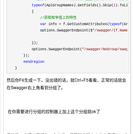
typeof
(ApiGroupNames).GetFields().Skip(
1
).ToList
        {

//
获取枚举值上的特性
var
 info = f.GetCustomAttributes(
typeof
(Grou
            options.SwaggerEndpoint($
"
/swagger/{f.Name}/
        });

        options.SwaggerEndpoint(
"
/swagger/NoGroup/swagge
    });

#endregion
}
然后你F6生成一下，没出错的话，就Ctrl+F5看看，正常的话就会
在Swagger右上角看到分组了。
在你需要进行分组的控制器上加上这个分组就ok了